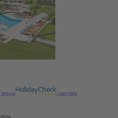
n 96% vor
(2407)
96%
altung