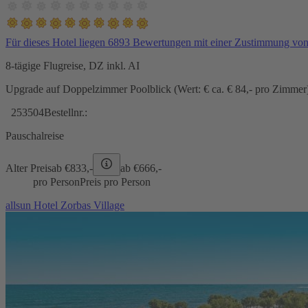
Für dieses Hotel liegen 6893 Bewertungen mit einer Zustimmung vo
8-tägige Flugreise, DZ inkl. AI
Upgrade auf Doppelzimmer Poolblick (Wert: € ca. € 84,- pro Zimmer) 
253504
Bestellnr.:
Pauschalreise
Alter Preis
ab €
833,-
ab €
666,-
pro Person
Preis pro Person
allsun Hotel Zorbas Village