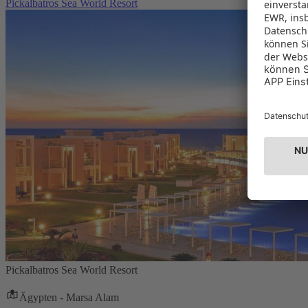
Pickalbatros Sea World Resort
Pickalbatros Sea World Resort
Ägypten - Marsa Alam