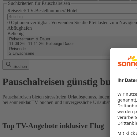
Suchkriterien für Pauschalreisen
Reiseziel/ TV-Bestellnummer/ Hotel
0 Optionen verfügbar. Verwenden Sie die Pfeiltasten zum Navigier
Abflughafen
Beliebig
Reisezeitraum & Dauer
11.08.26 - 11.11.26, Beliebige Dauer
Reisende
2 Erwachsene
Suchen
Pauschalreisen günstig buchen
Pauschalreisen bieten stressfreien Urlaubsgenuss, indem Flug und Hot
bei sonnenklar.TV buchen und unvergessliche Urlaubsmomente erleb
Top TV-Angebote inklusive Flug