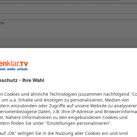
en.
el in einem Paket kombiniert werden – das spart Zeit und Geld. Nutzen 
en!