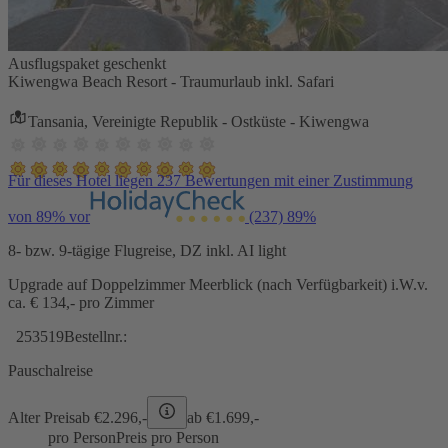
Ausflugspaket geschenkt
Kiwengwa Beach Resort - Traumurlaub inkl. Safari
Tansania, Vereinigte Republik - Ostküste - Kiwengwa
Für dieses Hotel liegen 237 Bewertungen mit einer Zustimmung
von 89% vor
(237)
89%
8- bzw. 9-tägige Flugreise, DZ inkl. AI light
Upgrade auf Doppelzimmer Meerblick (nach Verfügbarkeit) i.W.v.
ca. € 134,- pro Zimmer
253519
Bestellnr.:
Pauschalreise
Alter Preis
ab €
2.296,-
ab €
1.699,-
pro Person
Preis pro Person