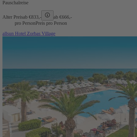
Pauschalreise
Alter Preis
ab €
833,-
ab €
666,-
pro Person
Preis pro Person
allsun Hotel Zorbas Village