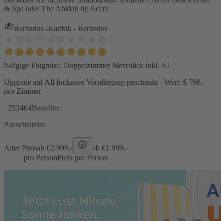
& Spa oder The Abidah by Accra
Barbados -Karibik - Barbados
9-tägige Flugreise, Doppelzimmer Meerblick inkl. AI
Upgrade auf All Inclusive Verpflegung geschenkt - Wert: € 798,-
pro Zimmer
253464
Bestellnr.:
Pauschalreise
Alter Preis
ab €
2.999,-
ab €
1.999,-
pro Person
Preis pro Person