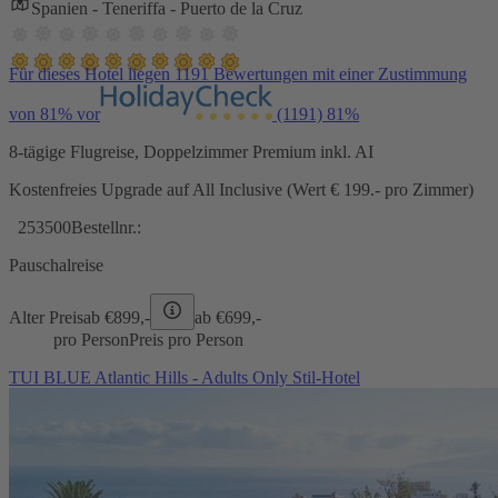
Spanien - Teneriffa - Puerto de la Cruz
Für dieses Hotel liegen 1191 Bewertungen mit einer Zustimmung
von 81% vor
(1191)
81%
8-tägige Flugreise, Doppelzimmer Premium inkl. AI
Kostenfreies Upgrade auf All Inclusive (Wert € 199.- pro Zimmer)
253500
Bestellnr.:
Pauschalreise
Alter Preis
ab €
899,-
ab €
699,-
pro Person
Preis pro Person
TUI BLUE Atlantic Hills - Adults Only Stil-Hotel