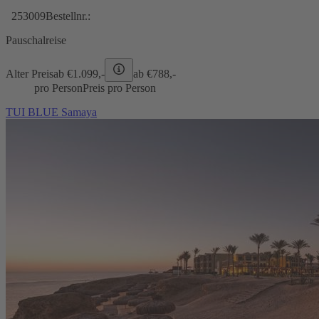
253009
Bestellnr.:
Pauschalreise
Alter Preis
ab €
1.099,-
ab €
788,-
pro Person
Preis pro Person
TUI BLUE Samaya