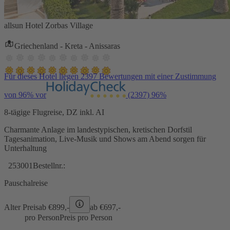
allsun Hotel Zorbas Village
Griechenland - Kreta - Anissaras
Für dieses Hotel liegen 2397 Bewertungen mit einer Zustimmung
von 96% vor
(2397)
96%
8-tägige Flugreise, DZ inkl. AI
Charmante Anlage im landestypischen, kretischen Dorfstil
Tagesanimation, Live-Musik und Shows am Abend sorgen für
Unterhaltung
253001
Bestellnr.:
Pauschalreise
Alter Preis
ab €
899,-
ab €
697,-
pro Person
Preis pro Person