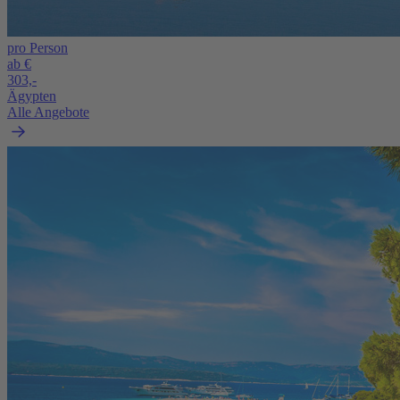
pro Person
ab €
303,-
Ägypten
Alle Angebote