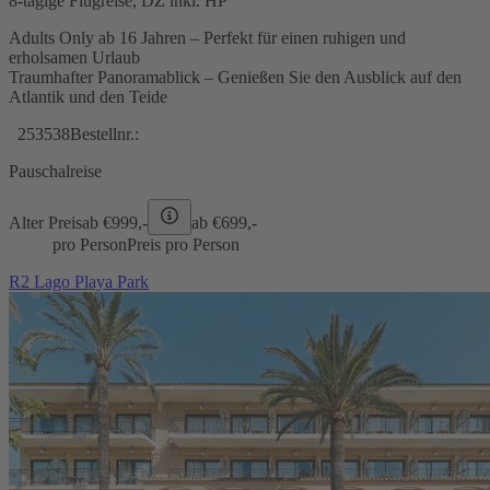
8-tägige Flugreise, DZ inkl. HP
Adults Only ab 16 Jahren – Perfekt für einen ruhigen und
erholsamen Urlaub
Traumhafter Panoramablick – Genießen Sie den Ausblick auf den
Atlantik und den Teide
253538
Bestellnr.:
Pauschalreise
Alter Preis
ab €
999,-
ab €
699,-
pro Person
Preis pro Person
R2 Lago Playa Park