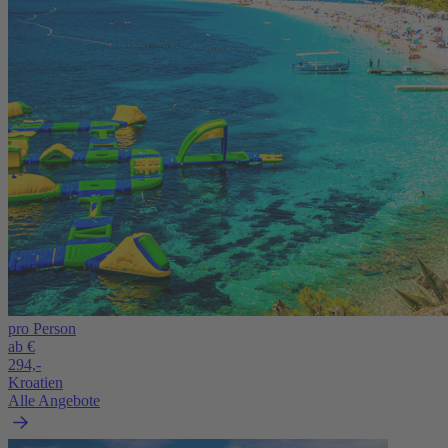
pro Person
ab €
294,-
Kroatien
Alle Angebote