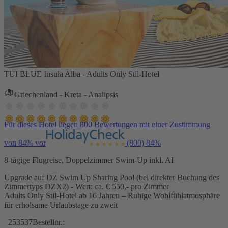
TUI BLUE Insula Alba - Adults Only Stil-Hotel
Griechenland - Kreta - Analipsis
Für dieses Hotel liegen 800 Bewertungen mit einer Zustimmung
von 84% vor
(800)
84%
8-tägige Flugreise, Doppelzimmer Swim-Up inkl. AI
Upgrade auf DZ Swim Up Sharing Pool (bei direkter Buchung des
Zimmertyps DZX2) - Wert: ca. € 550,- pro Zimmer
Adults Only Stil-Hotel ab 16 Jahren – Ruhige Wohlfühlatmosphäre
für erholsame Urlaubstage zu zweit
253537
Bestellnr.: