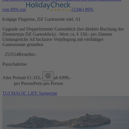
von 89% vor
(2346)
89%
8-tägige Flugreise, DZ Gartenseite inkl. AI
Upgrade auf Doppelzimmer Gartenblick (bei direkter Buchung des
Zimmertyps DZ Gartenblick) - Wert: ca. € 150,- pro Zimmer
Umfangreiche All Inclusive Verpflegung mit vielfältiger
Gastronomie genießen
253514
Bestellnr.:
Pauschalreise
Alter Preis
ab €
1.333,-
ab €
999,-
pro Person
Preis pro Person
TUI MAGIC LIFE Sarigerme