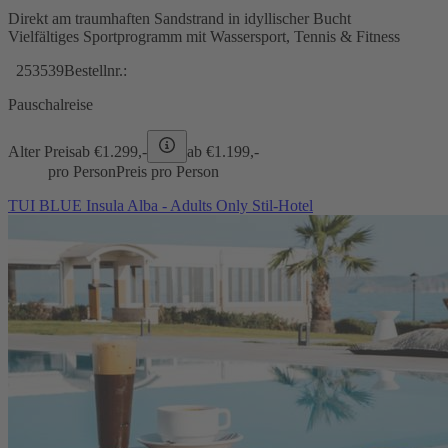
Direkt am traumhaften Sandstrand in idyllischer Bucht
Vielfältiges Sportprogramm mit Wassersport, Tennis & Fitness
253539
Bestellnr.:
Pauschalreise
Alter Preis
ab €
1.299,-
ab €
1.199,-
pro Person
Preis pro Person
TUI BLUE Insula Alba - Adults Only Stil-Hotel