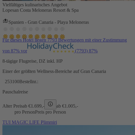
Vielfältiges kulinarisches Angebot
Lopesan Costa Meloneras Resort & Spa
Spanien - Gran Canaria - Playa Meloneras
Für dieses Hotel liegen 7793 Bewertungen mit einer Zustimmung
von 87% vor
(7793)
87%
8-tägige Flugreise, DZ inkl. HP
Einer der größten Wellness-Bereiche auf Gran Canaria
253100
Bestellnr.:
Pauschalreise
Alter Preis
ab €
1.699,-
ab €
1.005,-
pro Person
Preis pro Person
TUI MAGIC LIFE Plimmiri