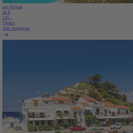
pro Person
ab €
145,-
Türkei
Alle Angebote