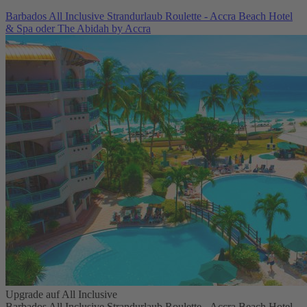
Barbados All Inclusive Strandurlaub Roulette - Accra Beach Hotel
& Spa oder The Abidah by Accra
Upgrade auf All Inclusive
Barbados All Inclusive Strandurlaub Roulette - Accra Beach Hotel