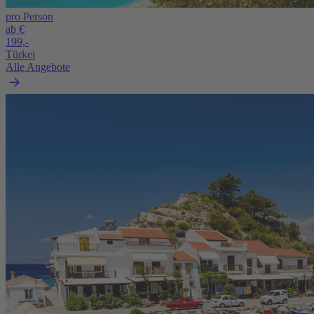
pro Person
ab €
199,-
Türkei
Alle Angebote