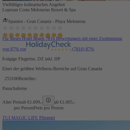
Vielfältiges kulinarisches Angebot
Lopesan Costa Meloneras Resort & Spa
Spanien - Gran Canaria - Playa Meloneras
Für dieses Hotel liegen 7816 Bewertungen mit einer Zustimmung
von 87% vor
(7816)
87%
8-tägige Flugreise, DZ inkl. HP
Einer der größten Wellness-Bereiche auf Gran Canaria
253100
Bestellnr.:
Pauschalreise
Alter Preis
ab €
1.699,-
ab €
1.005,-
pro Person
Preis pro Person
TUI MAGIC LIFE Plimmiri