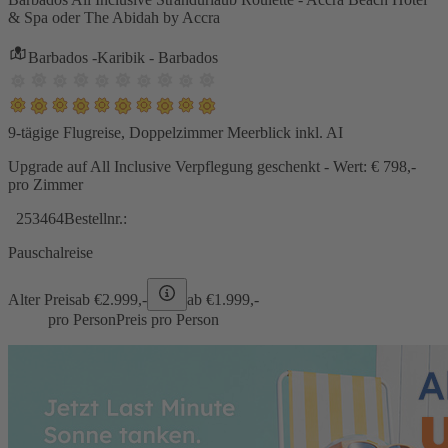
& Spa oder The Abidah by Accra
Barbados -Karibik - Barbados
9-tägige Flugreise, Doppelzimmer Meerblick inkl. AI
Upgrade auf All Inclusive Verpflegung geschenkt - Wert: € 798,-
pro Zimmer
253464
Bestellnr.:
Pauschalreise
Alter Preis
ab €
2.999,-
ab €
1.999,-
pro Person
Preis pro Person