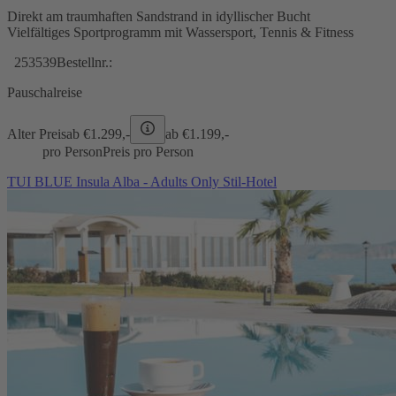
Direkt am traumhaften Sandstrand in idyllischer Bucht
Vielfältiges Sportprogramm mit Wassersport, Tennis & Fitness
253539
Bestellnr.:
Pauschalreise
Alter Preis
ab €
1.299,-
ab €
1.199,-
pro Person
Preis pro Person
TUI BLUE Insula Alba - Adults Only Stil-Hotel