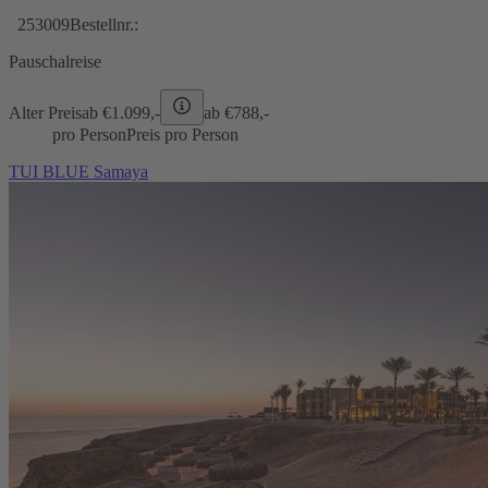
253009
Bestellnr.:
Pauschalreise
Alter Preis
ab €
1.099,-
ab €
788,-
pro Person
Preis pro Person
TUI BLUE Samaya