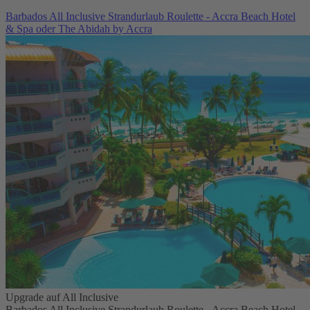
Barbados All Inclusive Strandurlaub Roulette - Accra Beach Hotel
& Spa oder The Abidah by Accra
Upgrade auf All Inclusive
Barbados All Inclusive Strandurlaub Roulette - Accra Beach Hotel