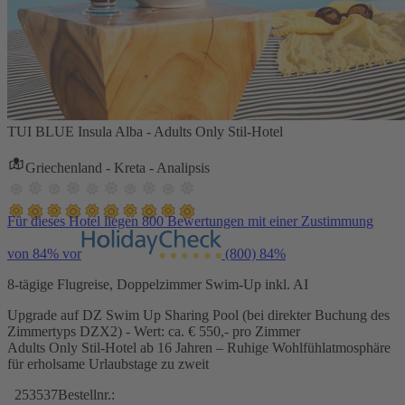
TUI BLUE Insula Alba - Adults Only Stil-Hotel
Griechenland - Kreta - Analipsis
Für dieses Hotel liegen 800 Bewertungen mit einer Zustimmung
von 84% vor
(800)
84%
8-tägige Flugreise, Doppelzimmer Swim-Up inkl. AI
Upgrade auf DZ Swim Up Sharing Pool (bei direkter Buchung des
Zimmertyps DZX2) - Wert: ca. € 550,- pro Zimmer
Adults Only Stil-Hotel ab 16 Jahren – Ruhige Wohlfühlatmosphäre
für erholsame Urlaubstage zu zweit
253537
Bestellnr.: