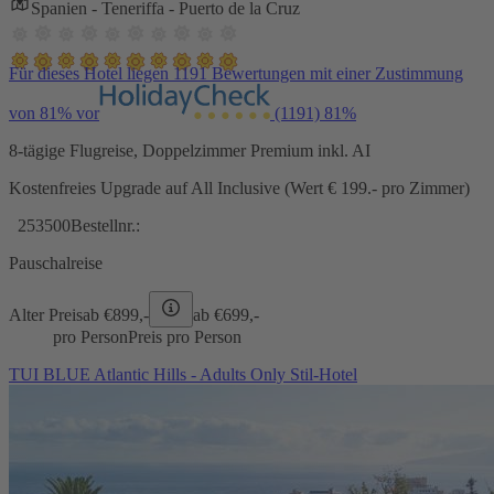
Spanien - Teneriffa - Puerto de la Cruz
Für dieses Hotel liegen 1191 Bewertungen mit einer Zustimmung
von 81% vor
(1191)
81%
8-tägige Flugreise, Doppelzimmer Premium inkl. AI
Kostenfreies Upgrade auf All Inclusive (Wert € 199.- pro Zimmer)
253500
Bestellnr.:
Pauschalreise
Alter Preis
ab €
899,-
ab €
699,-
pro Person
Preis pro Person
TUI BLUE Atlantic Hills - Adults Only Stil-Hotel