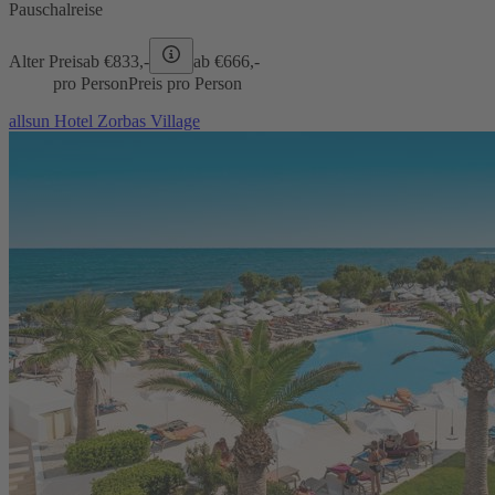
Pauschalreise
Alter Preis
ab €
833,-
ab €
666,-
pro Person
Preis pro Person
allsun Hotel Zorbas Village