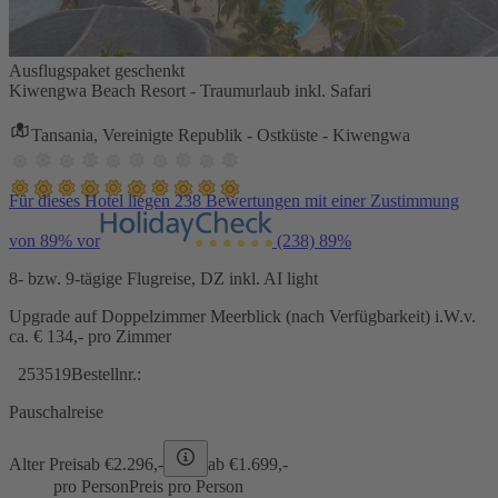
Ausflugspaket geschenkt
Kiwengwa Beach Resort - Traumurlaub inkl. Safari
Tansania, Vereinigte Republik - Ostküste - Kiwengwa
Für dieses Hotel liegen 238 Bewertungen mit einer Zustimmung
von 89% vor
(238)
89%
8- bzw. 9-tägige Flugreise, DZ inkl. AI light
Upgrade auf Doppelzimmer Meerblick (nach Verfügbarkeit) i.W.v.
ca. € 134,- pro Zimmer
253519
Bestellnr.:
Pauschalreise
Alter Preis
ab €
2.296,-
ab €
1.699,-
pro Person
Preis pro Person