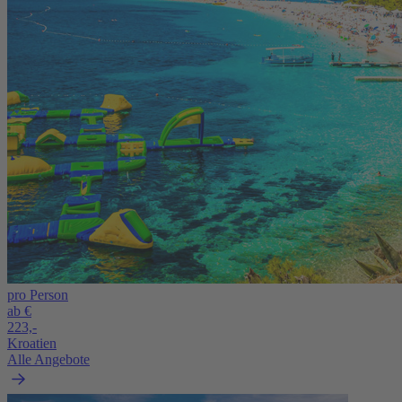
pro Person
ab €
223,-
Kroatien
Alle Angebote