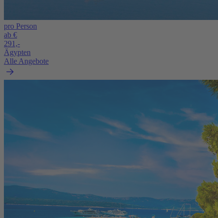
pro Person
ab €
291,-
Ägypten
Alle Angebote