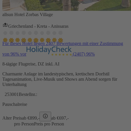
allsun Hotel Zorbas Village
Griechenland - Kreta - Anissaras
Für dieses Hotel liegen 2407 Bewertungen mit einer Zustimmung
von 96% vor
(2407)
96%
8-tägige Flugreise, DZ inkl. AI
Charmante Anlage im landestypischen, kretischen Dorfstil
Tagesanimation, Live-Musik und Shows am Abend sorgen für
Unterhaltung
253001
Bestellnr.:
Pauschalreise
Alter Preis
ab €
899,-
ab €
697,-
pro Person
Preis pro Person