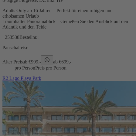
8-tägige Flugreise, DZ inkl. HP
Adults Only ab 16 Jahren – Perfekt für einen ruhigen und
erholsamen Urlaub
Traumhafter Panoramablick – Genießen Sie den Ausblick auf den
Atlantik und den Teide
253538
Bestellnr.:
Pauschalreise
Alter Preis
ab €
999,-
ab €
699,-
pro Person
Preis pro Person
R2 Lago Playa Park