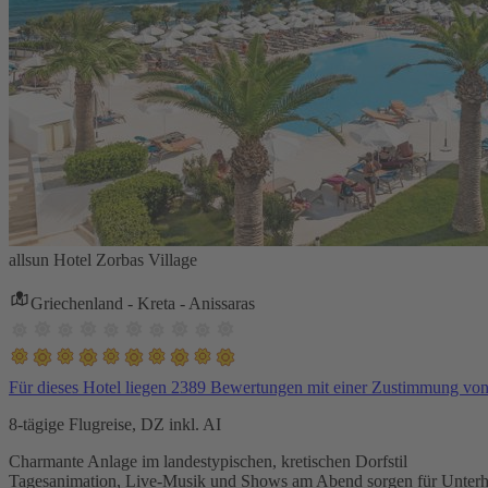
allsun Hotel Zorbas Village
Griechenland - Kreta - Anissaras
Für dieses Hotel liegen 2389 Bewertungen mit einer Zustimmung vo
8-tägige Flugreise, DZ inkl. AI
Charmante Anlage im landestypischen, kretischen Dorfstil
Tagesanimation, Live-Musik und Shows am Abend sorgen für Unterh