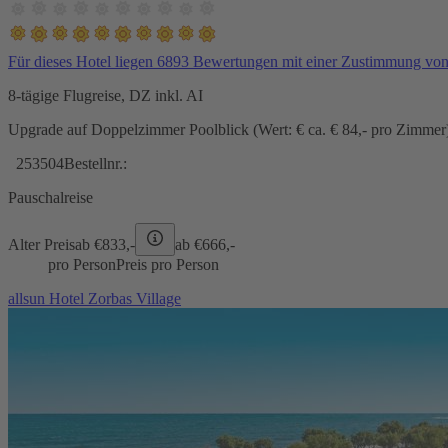
Für dieses Hotel liegen 6893 Bewertungen mit einer Zustimmung vo
8-tägige Flugreise, DZ inkl. AI
Upgrade auf Doppelzimmer Poolblick (Wert: € ca. € 84,- pro Zimmer) 
253504
Bestellnr.:
Pauschalreise
Alter Preis
ab €
833,-
ab €
666,-
pro Person
Preis pro Person
allsun Hotel Zorbas Village