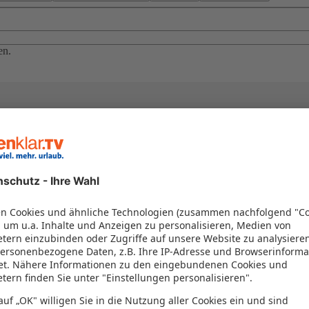
en.
el in einem Paket kombiniert werden – das spart Zeit und Geld. Nutzen 
en!