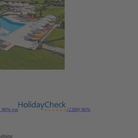
n 96% vor
(2389)
96%
altung