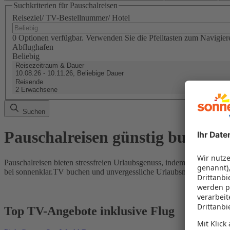
Suchkriterien für Pauschalreisen
Reiseziel/ TV-Bestellnummer/ Hotel
0 Optionen verfügbar. Verwenden Sie die Pfeiltasten zum Navigier
Abflughafen
Beliebig
Reisezeitraum & Dauer
10.08.26 - 10.11.26, Beliebige Dauer
Reisende
2 Erwachsene
Suchen
Pauschalreisen günstig buchen
Pauschalreisen bieten stressfreien Urlaubsgenuss, indem Flug und Hot
bei sonnenklar.TV buchen und unvergessliche Urlaubsmomente erleb
Top TV-Angebote inklusive Flug