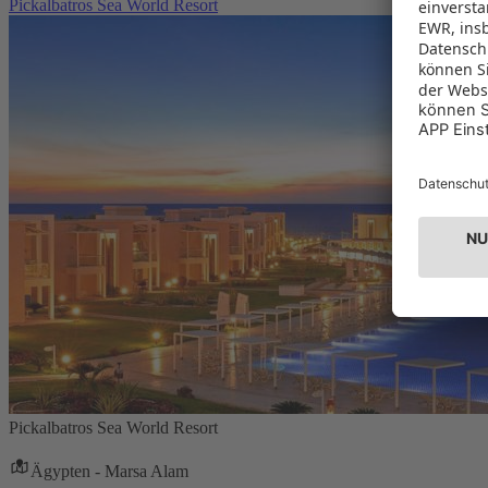
Pickalbatros Sea World Resort
Pickalbatros Sea World Resort
Ägypten - Marsa Alam