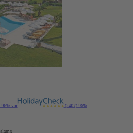
n 96% vor
(2407)
96%
altung