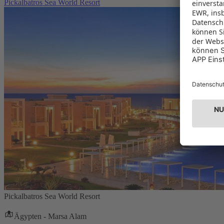
Pickalbatros Sea World Resort
Pickalbatros Sea World Resort
Ägypten - Marsa Alam