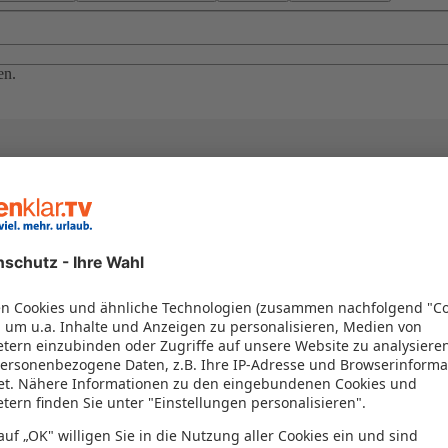
en.
el in einem Paket kombiniert werden – das spart Zeit und Geld. Nutzen 
en!