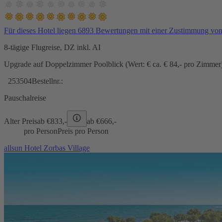
Für dieses Hotel liegen 6893 Bewertungen mit einer Zustimmung vo
8-tägige Flugreise, DZ inkl. AI
Upgrade auf Doppelzimmer Poolblick (Wert: € ca. € 84,- pro Zimmer) 
253504
Bestellnr.:
Pauschalreise
Alter Preis
ab €
833,-
ab €
666,-
pro Person
Preis pro Person
allsun Hotel Zorbas Village