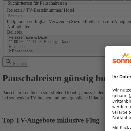
Suchkriterien für Pauschalreisen
Reiseziel/ TV-Bestellnummer/ Hotel
0 Optionen verfügbar. Verwenden Sie die Pfeiltasten zum Navigier
Abflughafen
Beliebig
Reisezeitraum & Dauer
11.08.26 - 11.11.26, Beliebige Dauer
Reisende
2 Erwachsene
Suchen
Pauschalreisen günstig buchen
Pauschalreisen bieten stressfreien Urlaubsgenuss, indem Flug und Hot
bei sonnenklar.TV buchen und unvergessliche Urlaubsmomente erleb
Top TV-Angebote inklusive Flug