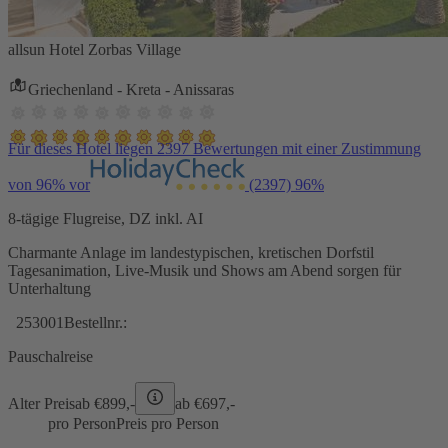
allsun Hotel Zorbas Village
Griechenland - Kreta - Anissaras
Für dieses Hotel liegen 2397 Bewertungen mit einer Zustimmung
von 96% vor
(2397)
96%
8-tägige Flugreise, DZ inkl. AI
Charmante Anlage im landestypischen, kretischen Dorfstil
Tagesanimation, Live-Musik und Shows am Abend sorgen für
Unterhaltung
253001
Bestellnr.:
Pauschalreise
Alter Preis
ab €
899,-
ab €
697,-
pro Person
Preis pro Person