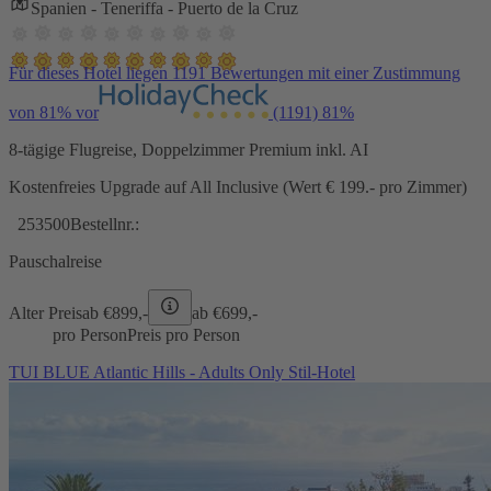
Spanien - Teneriffa - Puerto de la Cruz
Für dieses Hotel liegen 1191 Bewertungen mit einer Zustimmung
von 81% vor
(1191)
81%
8-tägige Flugreise, Doppelzimmer Premium inkl. AI
Kostenfreies Upgrade auf All Inclusive (Wert € 199.- pro Zimmer)
253500
Bestellnr.:
Pauschalreise
Alter Preis
ab €
899,-
ab €
699,-
pro Person
Preis pro Person
TUI BLUE Atlantic Hills - Adults Only Stil-Hotel