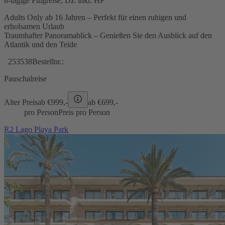
8-tägige Flugreise, DZ inkl. HP
Adults Only ab 16 Jahren – Perfekt für einen ruhigen und
erholsamen Urlaub
Traumhafter Panoramablick – Genießen Sie den Ausblick auf den
Atlantik und den Teide
253538
Bestellnr.:
Pauschalreise
Alter Preis
ab €
999,-
ab €
699,-
pro Person
Preis pro Person
R2 Lago Playa Park