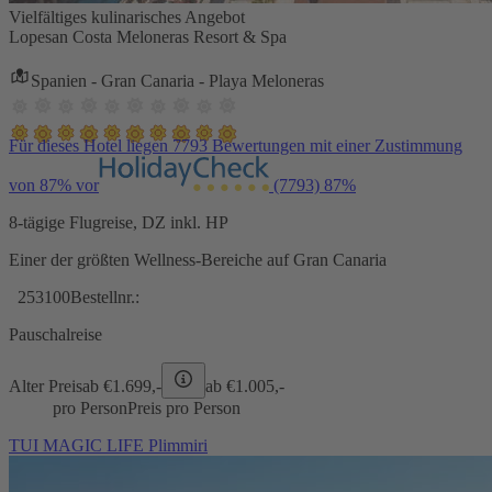
Vielfältiges kulinarisches Angebot
Lopesan Costa Meloneras Resort & Spa
Spanien - Gran Canaria - Playa Meloneras
Für dieses Hotel liegen 7793 Bewertungen mit einer Zustimmung
von 87% vor
(7793)
87%
8-tägige Flugreise, DZ inkl. HP
Einer der größten Wellness-Bereiche auf Gran Canaria
253100
Bestellnr.:
Pauschalreise
Alter Preis
ab €
1.699,-
ab €
1.005,-
pro Person
Preis pro Person
TUI MAGIC LIFE Plimmiri