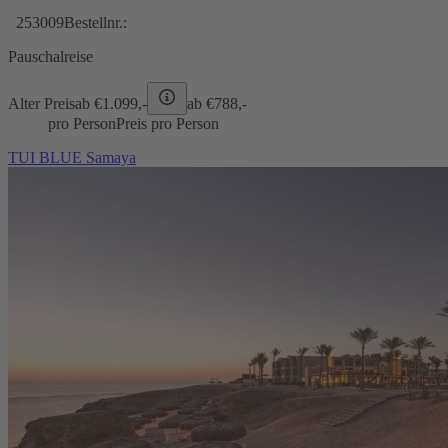
253009
Bestellnr.:
Pauschalreise
Alter Preis
ab €
1.099,-
ab €
788,-
pro Person
Preis pro Person
TUI BLUE Samaya