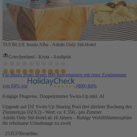
TUI BLUE Insula Alba - Adults Only Stil-Hotel
Griechenland - Kreta - Analipsis
Für dieses Hotel liegen 800 Bewertungen mit einer Zustimmung
von 84% vor
(800)
84%
8-tägige Flugreise, Doppelzimmer Swim-Up inkl. AI
Upgrade auf DZ Swim Up Sharing Pool (bei direkter Buchung des
Zimmertyps DZX2) - Wert: ca. € 550,- pro Zimmer
Adults Only Stil-Hotel ab 16 Jahren – Ruhige Wohlfühlatmosphäre
für erholsame Urlaubstage zu zweit
253537
Bestellnr.: