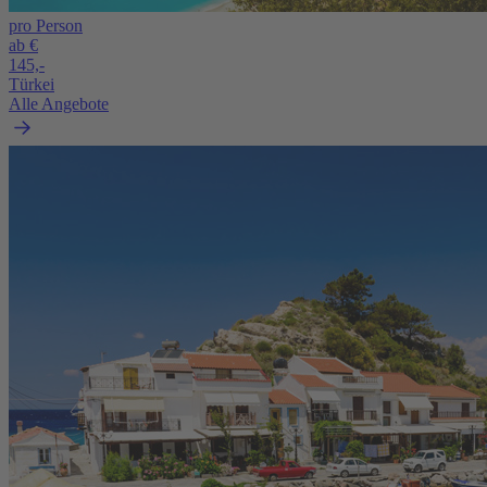
pro Person
ab €
145,-
Türkei
Alle Angebote