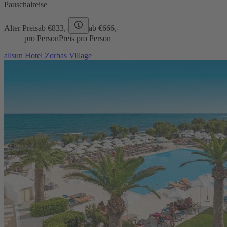
Pauschalreise
Alter Preis
ab €
833,-
ab €
666,-
pro Person
Preis pro Person
allsun Hotel Zorbas Village