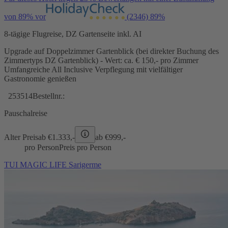
von 89% vor
(2346)
89%
8-tägige Flugreise, DZ Gartenseite inkl. AI
Upgrade auf Doppelzimmer Gartenblick (bei direkter Buchung des
Zimmertyps DZ Gartenblick) - Wert: ca. € 150,- pro Zimmer
Umfangreiche All Inclusive Verpflegung mit vielfältiger
Gastronomie genießen
253514
Bestellnr.:
Pauschalreise
Alter Preis
ab €
1.333,-
ab €
999,-
pro Person
Preis pro Person
TUI MAGIC LIFE Sarigerme