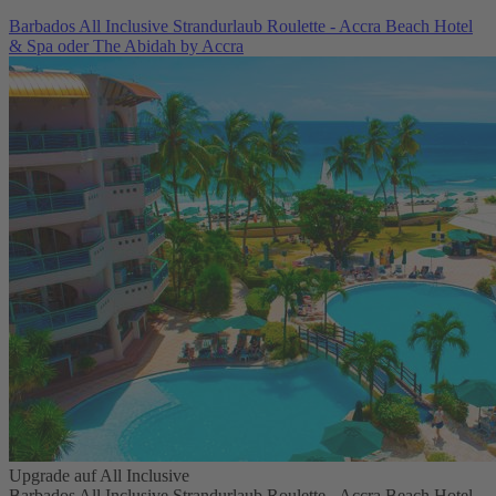
Barbados All Inclusive Strandurlaub Roulette - Accra Beach Hotel
& Spa oder The Abidah by Accra
Upgrade auf All Inclusive
Barbados All Inclusive Strandurlaub Roulette - Accra Beach Hotel