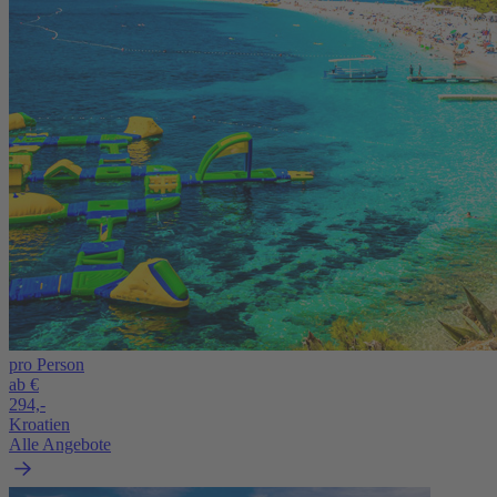
pro Person
ab €
294,-
Kroatien
Alle Angebote