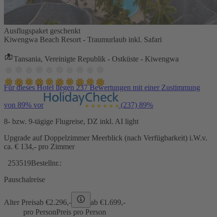
Ausflugspaket geschenkt
Kiwengwa Beach Resort - Traumurlaub inkl. Safari
Tansania, Vereinigte Republik - Ostküste - Kiwengwa
Für dieses Hotel liegen 237 Bewertungen mit einer Zustimmung
von 89% vor
(237)
89%
8- bzw. 9-tägige Flugreise, DZ inkl. AI light
Upgrade auf Doppelzimmer Meerblick (nach Verfügbarkeit) i.W.v.
ca. € 134,- pro Zimmer
253519
Bestellnr.:
Pauschalreise
Alter Preis
ab €
2.296,-
ab €
1.699,-
pro Person
Preis pro Person