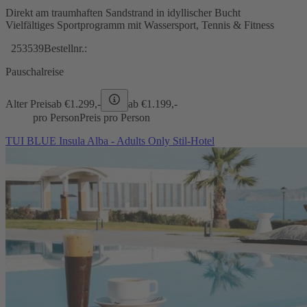
Direkt am traumhaften Sandstrand in idyllischer Bucht
Vielfältiges Sportprogramm mit Wassersport, Tennis & Fitness
253539
Bestellnr.:
Pauschalreise
Alter Preis
ab €
1.299,-
ab €
1.199,-
pro Person
Preis pro Person
TUI BLUE Insula Alba - Adults Only Stil-Hotel