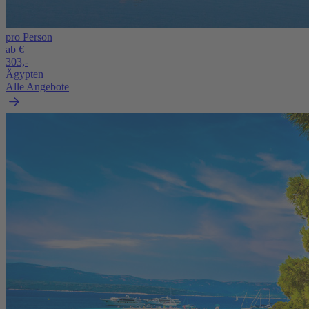
pro Person
ab €
303,-
Ägypten
Alle Angebote