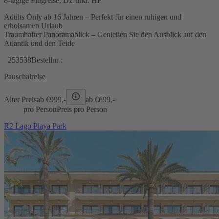
8-tägige Flugreise, DZ inkl. HP
Adults Only ab 16 Jahren – Perfekt für einen ruhigen und
erholsamen Urlaub
Traumhafter Panoramablick – Genießen Sie den Ausblick auf den
Atlantik und den Teide
253538
Bestellnr.:
Pauschalreise
Alter Preis
ab €
999,-
ab €
699,-
pro Person
Preis pro Person
R2 Lago Playa Park