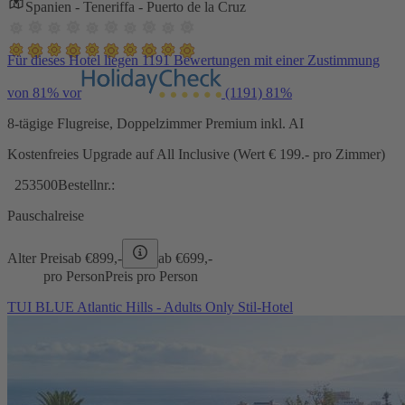
Spanien - Teneriffa - Puerto de la Cruz
Für dieses Hotel liegen 1191 Bewertungen mit einer Zustimmung
von 81% vor
(1191)
81%
8-tägige Flugreise, Doppelzimmer Premium inkl. AI
Kostenfreies Upgrade auf All Inclusive (Wert € 199.- pro Zimmer)
253500
Bestellnr.:
Pauschalreise
Alter Preis
ab €
899,-
ab €
699,-
pro Person
Preis pro Person
TUI BLUE Atlantic Hills - Adults Only Stil-Hotel