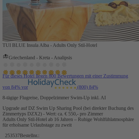
TUI BLUE Insula Alba - Adults Only Stil-Hotel
Griechenland - Kreta - Analipsis
Für dieses Hotel liegen 800 Bewertungen mit einer Zustimmung
von 84% vor
(800)
84%
8-tägige Flugreise, Doppelzimmer Swim-Up inkl. AI
Upgrade auf DZ Swim Up Sharing Pool (bei direkter Buchung des
Zimmertyps DZX2) - Wert: ca. € 550,- pro Zimmer
Adults Only Stil-Hotel ab 16 Jahren – Ruhige Wohlfühlatmosphäre
für erholsame Urlaubstage zu zweit
253537
Bestellnr.: