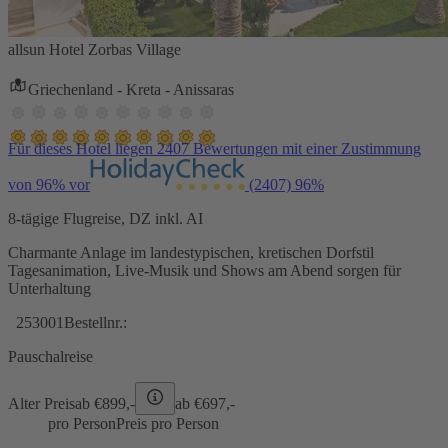
allsun Hotel Zorbas Village
Griechenland - Kreta - Anissaras
Für dieses Hotel liegen 2407 Bewertungen mit einer Zustimmung
von 96% vor
(2407)
96%
8-tägige Flugreise, DZ inkl. AI
Charmante Anlage im landestypischen, kretischen Dorfstil
Tagesanimation, Live-Musik und Shows am Abend sorgen für
Unterhaltung
253001
Bestellnr.:
Pauschalreise
Alter Preis
ab €
899,-
ab €
697,-
pro Person
Preis pro Person