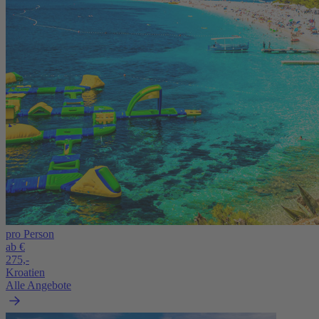
pro Person
ab €
275,-
Kroatien
Alle Angebote