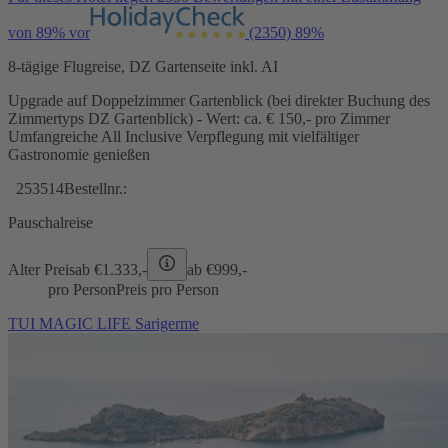
von 89% vor
(2350)
89%
8-tägige Flugreise, DZ Gartenseite inkl. AI
Upgrade auf Doppelzimmer Gartenblick (bei direkter Buchung des
Zimmertyps DZ Gartenblick) - Wert: ca. € 150,- pro Zimmer
Umfangreiche All Inclusive Verpflegung mit vielfältiger
Gastronomie genießen
253514
Bestellnr.:
Pauschalreise
Alter Preis
ab €
1.333,-
ab €
999,-
pro Person
Preis pro Person
TUI MAGIC LIFE Sarigerme