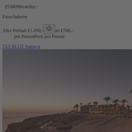
253009
Bestellnr.:
Pauschalreise
Alter Preis
ab €
1.099,-
ab €
788,-
pro Person
Preis pro Person
TUI BLUE Samaya