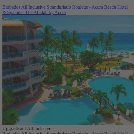
Barbados All Inclusive Strandurlaub Roulette - Accra Beach Hotel
& Spa oder The Abidah by Accra
Upgrade auf All Inclusive
Barbados All Inclusive Strandurlaub Roulette - Accra Beach Hotel