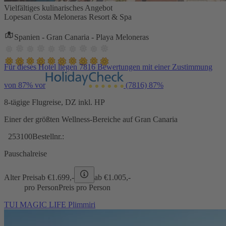
Vielfältiges kulinarisches Angebot
Lopesan Costa Meloneras Resort & Spa
Spanien - Gran Canaria - Playa Meloneras
Für dieses Hotel liegen 7816 Bewertungen mit einer Zustimmung
von 87% vor
(7816)
87%
8-tägige Flugreise, DZ inkl. HP
Einer der größten Wellness-Bereiche auf Gran Canaria
253100
Bestellnr.:
Pauschalreise
Alter Preis
ab €
1.699,-
ab €
1.005,-
pro Person
Preis pro Person
TUI MAGIC LIFE Plimmiri