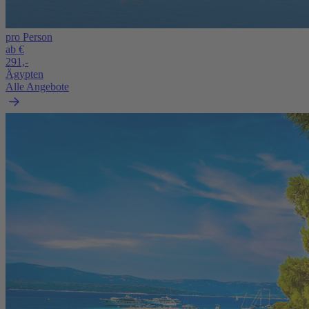
pro Person
ab €
291,-
Ägypten
Alle Angebote