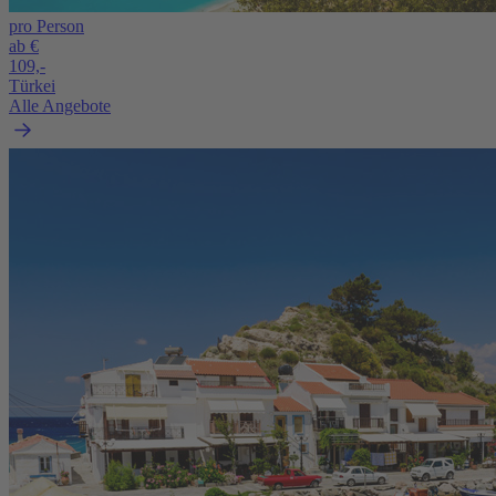
pro Person
ab €
109,-
Türkei
Alle Angebote