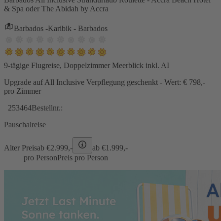
& Spa oder The Abidah by Accra
Barbados -Karibik - Barbados
9-tägige Flugreise, Doppelzimmer Meerblick inkl. AI
Upgrade auf All Inclusive Verpflegung geschenkt - Wert: € 798,-
pro Zimmer
253464
Bestellnr.:
Pauschalreise
Alter Preis
ab €
2.999,-
ab €
1.999,-
pro Person
Preis pro Person