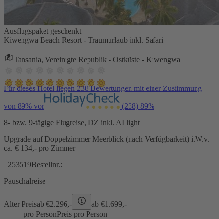
Ausflugspaket geschenkt
Kiwengwa Beach Resort - Traumurlaub inkl. Safari
Tansania, Vereinigte Republik - Ostküste - Kiwengwa
Für dieses Hotel liegen 238 Bewertungen mit einer Zustimmung
von 89% vor
(238)
89%
8- bzw. 9-tägige Flugreise, DZ inkl. AI light
Upgrade auf Doppelzimmer Meerblick (nach Verfügbarkeit) i.W.v.
ca. € 134,- pro Zimmer
253519
Bestellnr.:
Pauschalreise
Alter Preis
ab €
2.296,-
ab €
1.699,-
pro Person
Preis pro Person