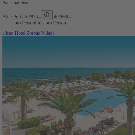
Pauschalreise
Alter Preis
ab €
833,-
ab €
666,-
pro Person
Preis pro Person
allsun Hotel Zorbas Village