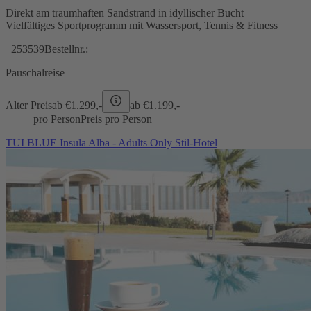
Direkt am traumhaften Sandstrand in idyllischer Bucht
Vielfältiges Sportprogramm mit Wassersport, Tennis & Fitness
253539
Bestellnr.:
Pauschalreise
Alter Preis
ab €
1.299,-
ab €
1.199,-
pro Person
Preis pro Person
TUI BLUE Insula Alba - Adults Only Stil-Hotel