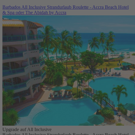
Barbados All Inclusive Strandurlaub Roulette - Accra Beach Hotel
& Spa oder The Abidah by Accra
Upgrade auf All Inclusive
Barbados All Inclusive Strandurlaub Roulette - Accra Beach Hotel