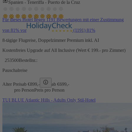
Spanien - Teneriffa - Puerto de la Cruz
Für dieses Hotel liegen 1191 Bewertungen mit einer Zustimmung
von 81% vor
(1191)
81%
8-tägige Flugreise, Doppelzimmer Premium inkl. AI
Kostenfreies Upgrade auf All Inclusive (Wert € 199.- pro Zimmer)
253500
Bestellnr.:
Pauschalreise
Alter Preis
ab €
899,-
ab €
699,-
pro Person
Preis pro Person
TUI BLUE Atlantic Hills - Adults Only Stil-Hotel