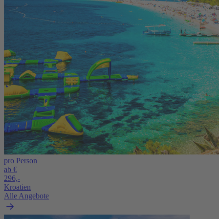
pro Person
ab €
296,-
Kroatien
Alle Angebote