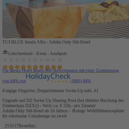
TUI BLUE Insula Alba - Adults Only Stil-Hotel
Griechenland - Kreta - Analipsis
Für dieses Hotel liegen 800 Bewertungen mit einer Zustimmung
von 84% vor
(800)
84%
8-tägige Flugreise, Doppelzimmer Swim-Up inkl. AI
Upgrade auf DZ Swim Up Sharing Pool (bei direkter Buchung des
Zimmertyps DZX2) - Wert: ca. € 550,- pro Zimmer
Adults Only Stil-Hotel ab 16 Jahren – Ruhige Wohlfühlatmosphäre
für erholsame Urlaubstage zu zweit
253537
Bestellnr.: