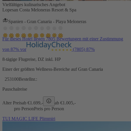
Vielfältiges kulinarisches Angebot
Lopesan Costa Meloneras Resort & Spa
Spanien - Gran Canaria - Playa Meloneras
Für dieses Hotel liegen 7805 Bewertungen mit einer Zustimmung
von 87% vor
(7805)
87%
8-tägige Flugreise, DZ inkl. HP
Einer der größten Wellness-Bereiche auf Gran Canaria
253100
Bestellnr.:
Pauschalreise
Alter Preis
ab €
1.699,-
ab €
1.005,-
pro Person
Preis pro Person
TUI MAGIC LIFE Plimmiri