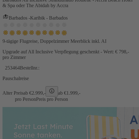
& Spa oder The Abidah by Accra
Barbados -Karibik - Barbados
9-tägige Flugreise, Doppelzimmer Meerblick inkl. AI
Upgrade auf All Inclusive Verpflegung geschenkt - Wert: € 798,-
pro Zimmer
253464
Bestellnr.:
Pauschalreise
Alter Preis
ab €
2.999,-
ab €
1.999,-
pro Person
Preis pro Person