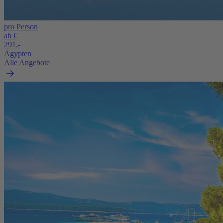
pro Person
ab €
291,-
Ägypten
Alle Angebote