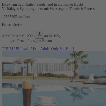
Direkt am traumhaften Sandstrand in idyllischer Bucht
Vielfältiges Sportprogramm mit Wassersport, Tennis & Fitness
253539
Bestellnr.:
Pauschalreise
Alter Preis
ab €
1.299,-
ab €
1.199,-
pro Person
Preis pro Person
TUI BLUE Insula Alba - Adults Only Stil-Hotel