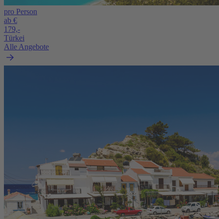
pro Person
ab €
179,-
Türkei
Alle Angebote