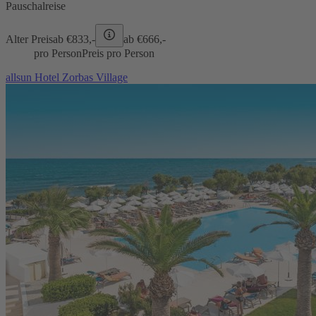
Pauschalreise
Alter Preis
ab €
833,-
ab €
666,-
pro Person
Preis pro Person
allsun Hotel Zorbas Village