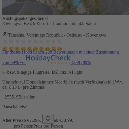
Ausflugspaket geschenkt
Kiwengwa Beach Resort - Traumurlaub inkl. Safari
Tansania, Vereinigte Republik - Ostküste - Kiwengwa
Für dieses Hotel liegen 238 Bewertungen mit einer Zustimmung
von 89% vor
(238)
89%
8- bzw. 9-tägige Flugreise, DZ inkl. AI light
Upgrade auf Doppelzimmer Meerblick (nach Verfügbarkeit) i.W.v.
ca. € 134,- pro Zimmer
253519
Bestellnr.:
Pauschalreise
Alter Preis
ab €
2.296,-
ab €
1.699,-
pro Person
Preis pro Person