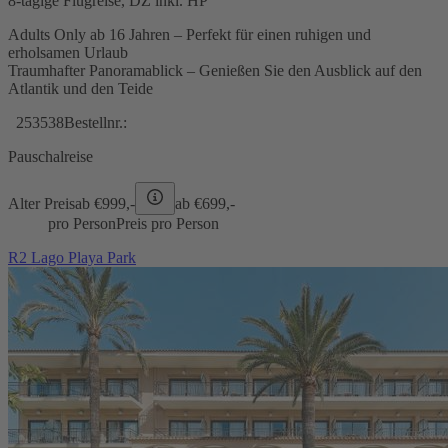
8-tägige Flugreise, DZ inkl. HP
Adults Only ab 16 Jahren – Perfekt für einen ruhigen und
erholsamen Urlaub
Traumhafter Panoramablick – Genießen Sie den Ausblick auf den
Atlantik und den Teide
253538
Bestellnr.:
Pauschalreise
Alter Preis
ab €
999,-
ab €
699,-
pro Person
Preis pro Person
R2 Lago Playa Park