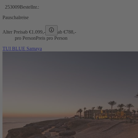
253009
Bestellnr.:
Pauschalreise
Alter Preis
ab €
1.099,-
ab €
788,-
pro Person
Preis pro Person
TUI BLUE Samaya