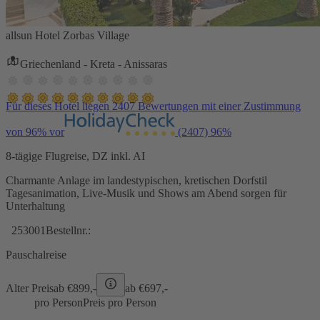
allsun Hotel Zorbas Village
Griechenland - Kreta - Anissaras
Für dieses Hotel liegen 2407 Bewertungen mit einer Zustimmung
von 96% vor
(2407)
96%
8-tägige Flugreise, DZ inkl. AI
Charmante Anlage im landestypischen, kretischen Dorfstil
Tagesanimation, Live-Musik und Shows am Abend sorgen für
Unterhaltung
253001
Bestellnr.:
Pauschalreise
Alter Preis
ab €
899,-
ab €
697,-
pro Person
Preis pro Person