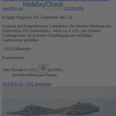
von 89% vor
(2350)
89%
8-tägige Flugreise, DZ Gartenseite inkl. AI
Upgrade auf Doppelzimmer Gartenblick (bei direkter Buchung des
Zimmertyps DZ Gartenblick) - Wert: ca. € 150,- pro Zimmer
Umfangreiche All Inclusive Verpflegung mit vielfältiger
Gastronomie genießen
253514
Bestellnr.:
Pauschalreise
Alter Preis
ab €
1.333,-
ab €
999,-
pro Person
Preis pro Person
TUI MAGIC LIFE Sarigerme