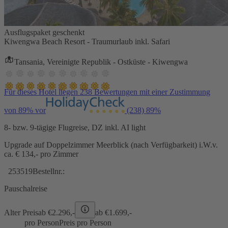
Ausflugspaket geschenkt
Kiwengwa Beach Resort - Traumurlaub inkl. Safari
Tansania, Vereinigte Republik - Ostküste - Kiwengwa
Für dieses Hotel liegen 238 Bewertungen mit einer Zustimmung
von 89% vor
(238)
89%
8- bzw. 9-tägige Flugreise, DZ inkl. AI light
Upgrade auf Doppelzimmer Meerblick (nach Verfügbarkeit) i.W.v.
ca. € 134,- pro Zimmer
253519
Bestellnr.:
Pauschalreise
Alter Preis
ab €
2.296,-
ab €
1.699,-
pro Person
Preis pro Person