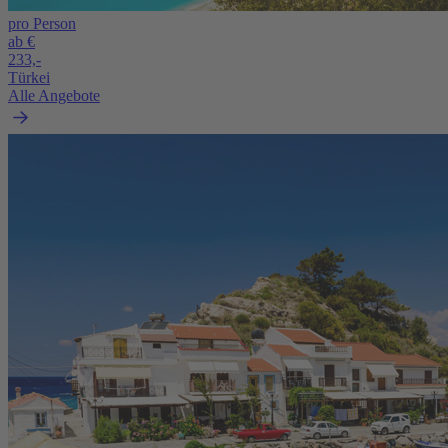
pro Person
ab €
233,-
Türkei
Alle Angebote