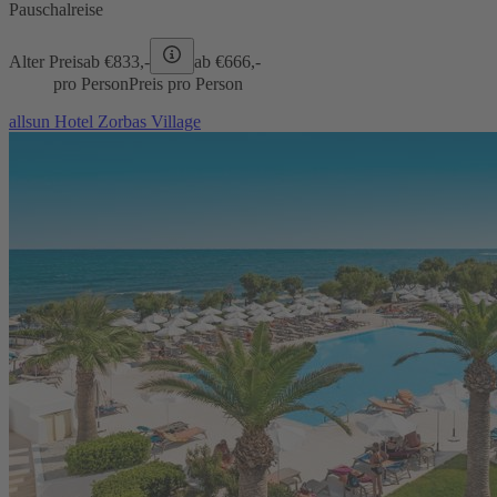
Pauschalreise
Alter Preis
ab €
833,-
ab €
666,-
pro Person
Preis pro Person
allsun Hotel Zorbas Village