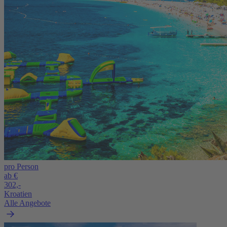
pro Person
ab €
302,-
Kroatien
Alle Angebote