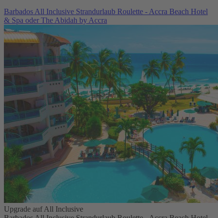
Barbados All Inclusive Strandurlaub Roulette - Accra Beach Hotel
& Spa oder The Abidah by Accra
Upgrade auf All Inclusive
Barbados All Inclusive Strandurlaub Roulette - Accra Beach Hotel