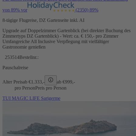
von 89% vor
(2350)
89%
8-tägige Flugreise, DZ Gartenseite inkl. AI
Upgrade auf Doppelzimmer Gartenblick (bei direkter Buchung des
Zimmertyps DZ Gartenblick) - Wert: ca. € 150,- pro Zimmer
Umfangreiche All Inclusive Verpflegung mit vielfältiger
Gastronomie genießen
253514
Bestellnr.:
Pauschalreise
Alter Preis
ab €
1.333,-
ab €
999,-
pro Person
Preis pro Person
TUI MAGIC LIFE Sarigerme