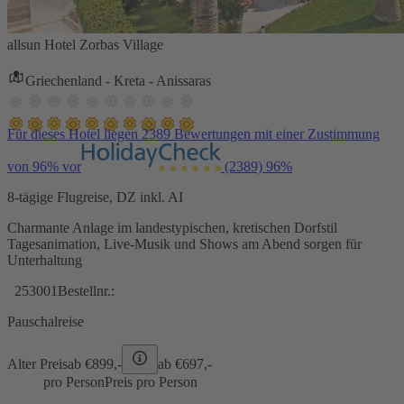
allsun Hotel Zorbas Village
Griechenland - Kreta - Anissaras
Für dieses Hotel liegen 2389 Bewertungen mit einer Zustimmung
von 96% vor
(2389)
96%
8-tägige Flugreise, DZ inkl. AI
Charmante Anlage im landestypischen, kretischen Dorfstil
Tagesanimation, Live-Musik und Shows am Abend sorgen für
Unterhaltung
253001
Bestellnr.:
Pauschalreise
Alter Preis
ab €
899,-
ab €
697,-
pro Person
Preis pro Person