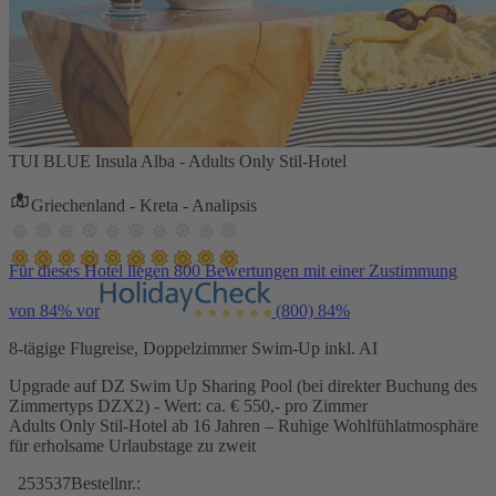
TUI BLUE Insula Alba - Adults Only Stil-Hotel
Griechenland - Kreta - Analipsis
Für dieses Hotel liegen 800 Bewertungen mit einer Zustimmung
von 84% vor
(800)
84%
8-tägige Flugreise, Doppelzimmer Swim-Up inkl. AI
Upgrade auf DZ Swim Up Sharing Pool (bei direkter Buchung des
Zimmertyps DZX2) - Wert: ca. € 550,- pro Zimmer
Adults Only Stil-Hotel ab 16 Jahren – Ruhige Wohlfühlatmosphäre
für erholsame Urlaubstage zu zweit
253537
Bestellnr.: