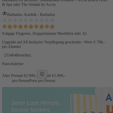
& Spa oder The Abidah by Accra
Barbados -Karibik - Barbados
9-tägige Flugreise, Doppelzimmer Meerblick inkl. AI
Upgrade auf All Inclusive Verpflegung geschenkt - Wert: € 798,-
pro Zimmer
253464
Bestellnr.:
Pauschalreise
Alter Preis
ab €
2.999,-
ab €
1.999,-
pro Person
Preis pro Person