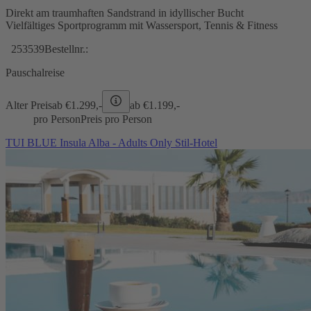
Direkt am traumhaften Sandstrand in idyllischer Bucht
Vielfältiges Sportprogramm mit Wassersport, Tennis & Fitness
253539
Bestellnr.:
Pauschalreise
Alter Preis
ab €
1.299,-
ab €
1.199,-
pro Person
Preis pro Person
TUI BLUE Insula Alba - Adults Only Stil-Hotel