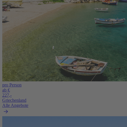
pro Person
ab €
227,-
Griechenland
Alle Angebote