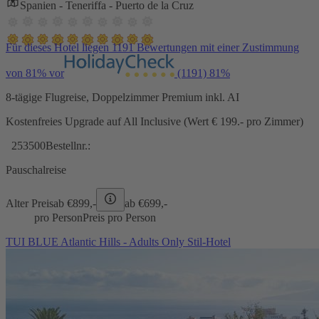
Spanien - Teneriffa - Puerto de la Cruz
Für dieses Hotel liegen 1191 Bewertungen mit einer Zustimmung
von 81% vor
(1191)
81%
8-tägige Flugreise, Doppelzimmer Premium inkl. AI
Kostenfreies Upgrade auf All Inclusive (Wert € 199.- pro Zimmer)
253500
Bestellnr.:
Pauschalreise
Alter Preis
ab €
899,-
ab €
699,-
pro Person
Preis pro Person
TUI BLUE Atlantic Hills - Adults Only Stil-Hotel