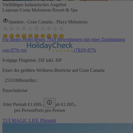
Vielfältiges kulinarisches Angebot
Lopesan Costa Meloneras Resort & Spa
Spanien - Gran Canaria - Playa Meloneras
Für dieses Hotel liegen 7810 Bewertungen mit einer Zustimmung
von 87% vor
(7810)
87%
8-tägige Flugreise, DZ inkl. HP
Einer der größten Wellness-Bereiche auf Gran Canaria
253100
Bestellnr.:
Pauschalreise
Alter Preis
ab €
1.699,-
ab €
1.005,-
pro Person
Preis pro Person
TUI MAGIC LIFE Plimmiri