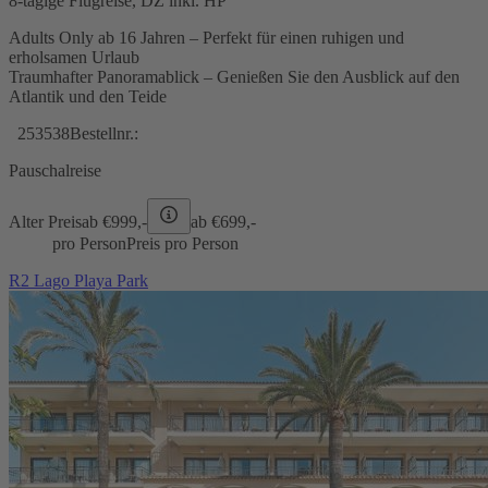
8-tägige Flugreise, DZ inkl. HP
Adults Only ab 16 Jahren – Perfekt für einen ruhigen und
erholsamen Urlaub
Traumhafter Panoramablick – Genießen Sie den Ausblick auf den
Atlantik und den Teide
253538
Bestellnr.:
Pauschalreise
Alter Preis
ab €
999,-
ab €
699,-
pro Person
Preis pro Person
R2 Lago Playa Park