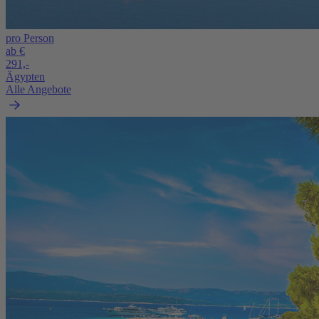
pro Person
ab €
291,-
Ägypten
Alle Angebote