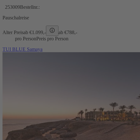
253009
Bestellnr.:
Pauschalreise
Alter Preis
ab €
1.099,-
ab €
788,-
pro Person
Preis pro Person
TUI BLUE Samaya