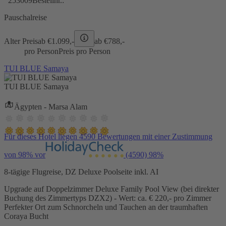
253009
Bestellnr.:
Pauschalreise
Alter Preis
ab €
1.099,-
ab €
788,-
pro Person
Preis pro Person
TUI BLUE Samaya
TUI BLUE Samaya
Ägypten - Marsa Alam
Für dieses Hotel liegen 4590 Bewertungen mit einer Zustimmung
von 98% vor
(4590)
98%
8-tägige Flugreise, DZ Deluxe Poolseite inkl. AI
Upgrade auf Doppelzimmer Deluxe Family Pool View (bei direkter
Buchung des Zimmertyps DZX2) - Wert: ca. € 220,- pro Zimmer
Perfekter Ort zum Schnorcheln und Tauchen an der traumhaften
Coraya Bucht