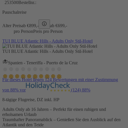
253500
Bestellnr.:
Pauschalreise
Alter Preis
ab €
899,-
ab €
699,-
pro Person
Preis pro Person
TUI BLUE Atlantic Hills - Adults Only Stil-Hotel
TUI BLUE Atlantic Hills - Adults Only Stil-Hotel
Spanien - Teneriffa - Puerto de la Cruz
Für dieses Hotel liegen 124 Bewertungen mit einer Zustimmung
von 88% vor
(124)
88%
8-tägige Flugreise, DZ inkl. HP
Adults Only ab 16 Jahren – Perfekt für einen ruhigen und
erholsamen Urlaub
Traumhafter Panoramablick – Genießen Sie den Ausblick auf den
Atlantik und den Teide