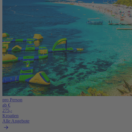
pro Person
ab €
275,-
Kroatien
Alle Angebote