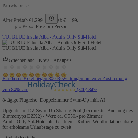
Pauschalreise
Alter Preis
ab €
1.299,-
ab €
1.199,-
pro Person
Preis pro Person
TUI BLUE Insula Alba - Adults Only Stil-Hotel
TUI BLUE Insula Alba - Adults Only Stil-Hotel
Griechenland - Kreta - Analipsis
Für dieses Hotel liegen 800 Bewertungen mit einer Zustimmung
von 84% vor
(800)
84%
8-tägige Flugreise, Doppelzimmer Swim-Up inkl. AI
Upgrade auf DZ Swim Up Sharing Pool (bei direkter Buchung des
Zimmertyps DZX2) - Wert: ca. € 550,- pro Zimmer
Adults Only Stil-Hotel ab 16 Jahren – Ruhige Wohlfühlatmosphäre
für erholsame Urlaubstage zu zweit
253537
Bestellnr.: