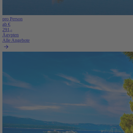
pro Person
ab €
291,-
Ägypten
Alle Angebote