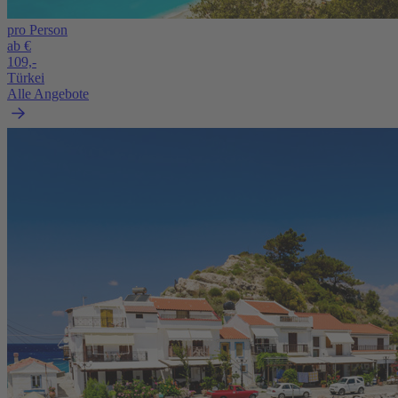
pro Person
ab €
109,-
Türkei
Alle Angebote