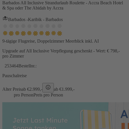
Barbados All Inclusive Strandurlaub Roulette - Accra Beach Hotel
& Spa oder The Abidah by Accra
Barbados -Karibik - Barbados
9-tägige Flugreise, Doppelzimmer Meerblick inkl. AI
Upgrade auf All Inclusive Verpflegung geschenkt - Wert: € 798,-
pro Zimmer
253464
Bestellnr.:
Pauschalreise
Alter Preis
ab €
2.999,-
ab €
1.999,-
pro Person
Preis pro Person