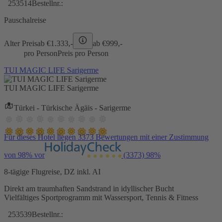
253514
Bestellnr.:
Pauschalreise
Alter Preis
ab €
1.333,-
ab €
999,-
pro Person
Preis pro Person
TUI MAGIC LIFE Sarigerme
TUI MAGIC LIFE Sarigerme
Türkei - Türkische Ägäis - Sarigerme
Für dieses Hotel liegen 3373 Bewertungen mit einer Zustimmung
von 98% vor
(3373)
98%
8-tägige Flugreise, DZ inkl. AI
Direkt am traumhaften Sandstrand in idyllischer Bucht
Vielfältiges Sportprogramm mit Wassersport, Tennis & Fitness
253539
Bestellnr.: