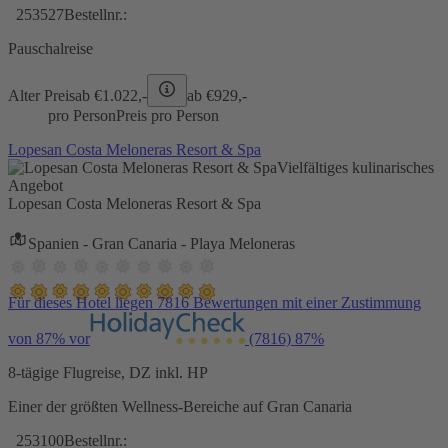
253527
Bestellnr.:
Pauschalreise
Alter Preis
ab €
1.022,-
ab €
929,-
pro Person
Preis pro Person
Lopesan Costa Meloneras Resort & Spa
Vielfältiges kulinarisches
Angebot
Lopesan Costa Meloneras Resort & Spa
Spanien - Gran Canaria - Playa Meloneras
Für dieses Hotel liegen 7816 Bewertungen mit einer Zustimmung
von 87% vor
(7816)
87%
8-tägige Flugreise, DZ inkl. HP
Einer der größten Wellness-Bereiche auf Gran Canaria
253100
Bestellnr.: