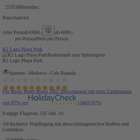
253538
Bestellnr.:
Pauschalreise
Alter Preis
ab €
999,-
ab €
699,-
pro Person
Preis pro Person
R2 Lago Playa Park
Badeurlaub zum Spitzenpreis
R2 Lago Playa Park
Spanien - Mallorca - Cala Ratjada
Für dieses Hotel liegen 3402 Bewertungen mit einer Zustimmung
von 87% vor
(3402)
87%
8-tägige Flugreise, DZ inkl. AI
All Inclusive Verpflegung mit abwechslungsreichen Buffets und
Getränken