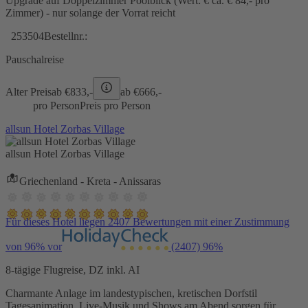
Upgrade auf Doppelzimmer Poolblick (Wert: € ca. € 84,- pro
Zimmer) - nur solange der Vorrat reicht
253504
Bestellnr.:
Pauschalreise
Alter Preis
ab €
833,-
ab €
666,-
pro Person
Preis pro Person
allsun Hotel Zorbas Village
allsun Hotel Zorbas Village
Griechenland - Kreta - Anissaras
Für dieses Hotel liegen 2407 Bewertungen mit einer Zustimmung
von 96% vor
(2407)
96%
8-tägige Flugreise, DZ inkl. AI
Charmante Anlage im landestypischen, kretischen Dorfstil
Tagesanimation, Live-Musik und Shows am Abend sorgen für