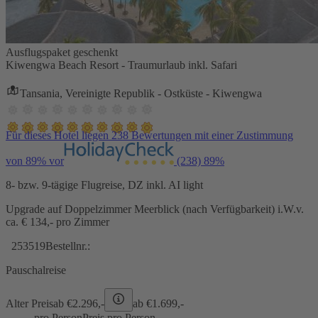
Ausflugspaket geschenkt
Kiwengwa Beach Resort - Traumurlaub inkl. Safari
Tansania, Vereinigte Republik - Ostküste - Kiwengwa
Für dieses Hotel liegen 238 Bewertungen mit einer Zustimmung
von 89% vor
(238)
89%
8- bzw. 9-tägige Flugreise, DZ inkl. AI light
Upgrade auf Doppelzimmer Meerblick (nach Verfügbarkeit) i.W.v.
ca. € 134,- pro Zimmer
253519
Bestellnr.:
Pauschalreise
Alter Preis
ab €
2.296,-
ab €
1.699,-
pro Person
Preis pro Person