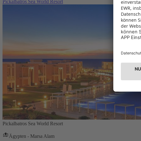
Pickalbatros Sea World Resort
Pickalbatros Sea World Resort
Ägypten - Marsa Alam