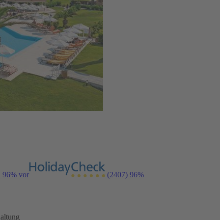
n 96% vor
(2407)
96%
altung