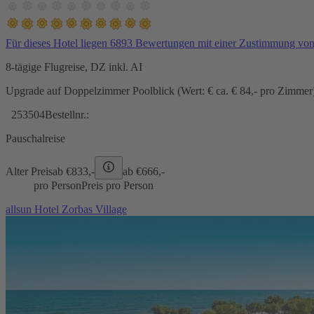
Für dieses Hotel liegen 6893 Bewertungen mit einer Zustimmung vo
8-tägige Flugreise, DZ inkl. AI
Upgrade auf Doppelzimmer Poolblick (Wert: € ca. € 84,- pro Zimmer) 
253504
Bestellnr.:
Pauschalreise
Alter Preis
ab €
833,-
ab €
666,-
pro Person
Preis pro Person
allsun Hotel Zorbas Village