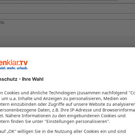
en.
el in einem Paket kombiniert werden – das spart Zeit und Geld. Nutzen 
en!