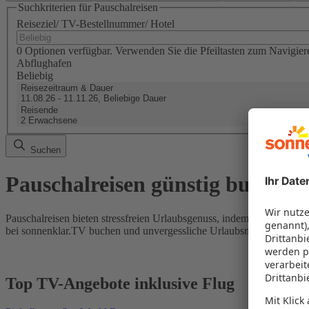
Suchkriterien für Pauschalreisen
Reiseziel/ TV-Bestellnummer/ Hotel
0 Optionen verfügbar. Verwenden Sie die Pfeiltasten zum Navigier
Abflughafen
Beliebig
Reisezeitraum & Dauer
11.08.26 - 11.11.26, Beliebige Dauer
Reisende
2 Erwachsene
Suchen
Pauschalreisen günstig buchen
Pauschalreisen bieten stressfreien Urlaubsgenuss, indem Flug und Hot
bei sonnenklar.TV buchen und unvergessliche Urlaubsmomente erleb
Top TV-Angebote inklusive Flug