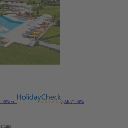
n 96% vor
(2407)
96%
altung