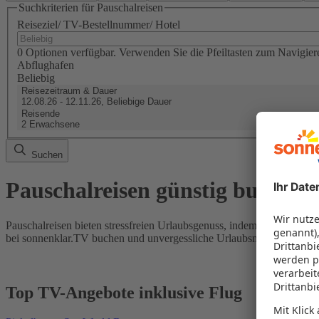
Suchkriterien für Pauschalreisen
Reiseziel/ TV-Bestellnummer/ Hotel
0 Optionen verfügbar. Verwenden Sie die Pfeiltasten zum Navigier
Abflughafen
Beliebig
Reisezeitraum & Dauer
12.08.26 - 12.11.26, Beliebige Dauer
Reisende
2 Erwachsene
Suchen
Pauschalreisen günstig buchen
Pauschalreisen bieten stressfreien Urlaubsgenuss, indem Flug und Hot
bei sonnenklar.TV buchen und unvergessliche Urlaubsmomente erleb
Top TV-Angebote inklusive Flug