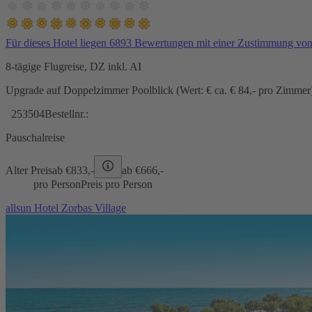
Für dieses Hotel liegen 6893 Bewertungen mit einer Zustimmung vo
8-tägige Flugreise, DZ inkl. AI
Upgrade auf Doppelzimmer Poolblick (Wert: € ca. € 84,- pro Zimmer) 
253504
Bestellnr.:
Pauschalreise
Alter Preis
ab €
833,-
ab €
666,-
pro Person
Preis pro Person
allsun Hotel Zorbas Village