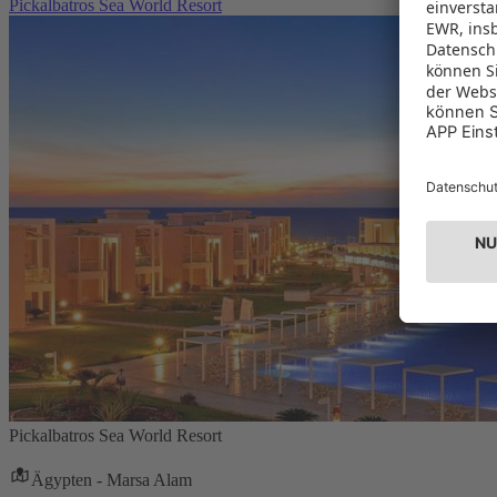
Pickalbatros Sea World Resort
Pickalbatros Sea World Resort
Ägypten - Marsa Alam