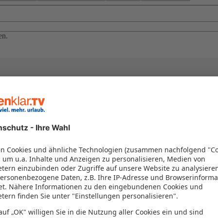
en.
el in einem Paket kombiniert werden – das spart Zeit und Geld. Nutzen 
en!