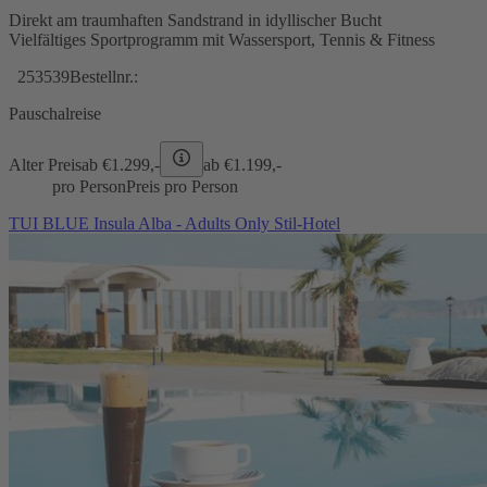
Direkt am traumhaften Sandstrand in idyllischer Bucht
Vielfältiges Sportprogramm mit Wassersport, Tennis & Fitness
253539
Bestellnr.:
Pauschalreise
Alter Preis
ab €
1.299,-
ab €
1.199,-
pro Person
Preis pro Person
TUI BLUE Insula Alba - Adults Only Stil-Hotel