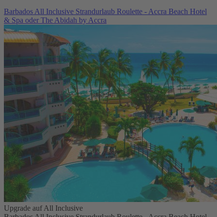
Barbados All Inclusive Strandurlaub Roulette - Accra Beach Hotel
& Spa oder The Abidah by Accra
Upgrade auf All Inclusive
Barbados All Inclusive Strandurlaub Roulette - Accra Beach Hotel