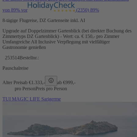
von 89% vor
(2350)
89%
8-tägige Flugreise, DZ Gartenseite inkl. AI
Upgrade auf Doppelzimmer Gartenblick (bei direkter Buchung des
Zimmertyps DZ Gartenblick) - Wert: ca. € 150,- pro Zimmer
Umfangreiche All Inclusive Verpflegung mit vielfältiger
Gastronomie genießen
253514
Bestellnr.:
Pauschalreise
Alter Preis
ab €
1.333,-
ab €
999,-
pro Person
Preis pro Person
TUI MAGIC LIFE Sarigerme