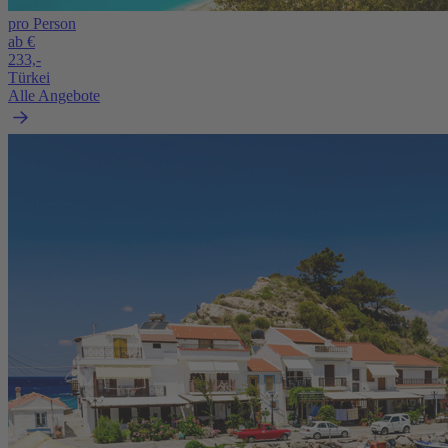
pro Person
ab €
233,-
Türkei
Alle Angebote