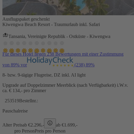
Ausflugspaket geschenkt
Kiwengwa Beach Resort - Traumurlaub inkl. Safari
Tansania, Vereinigte Republik - Ostküste - Kiwengwa
Für dieses Hotel liegen 238 Bewertungen mit einer Zustimmung
von 89% vor
(238)
89%
8- bzw. 9-tägige Flugreise, DZ inkl. AI light
Upgrade auf Doppelzimmer Meerblick (nach Verfügbarkeit) i.W.v.
ca. € 134,- pro Zimmer
253519
Bestellnr.:
Pauschalreise
Alter Preis
ab €
2.296,-
ab €
1.699,-
pro Person
Preis pro Person