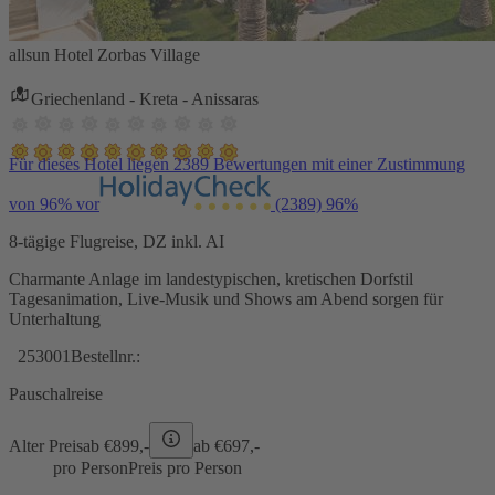
allsun Hotel Zorbas Village
Griechenland - Kreta - Anissaras
Für dieses Hotel liegen 2389 Bewertungen mit einer Zustimmung
von 96% vor
(2389)
96%
8-tägige Flugreise, DZ inkl. AI
Charmante Anlage im landestypischen, kretischen Dorfstil
Tagesanimation, Live-Musik und Shows am Abend sorgen für
Unterhaltung
253001
Bestellnr.:
Pauschalreise
Alter Preis
ab €
899,-
ab €
697,-
pro Person
Preis pro Person