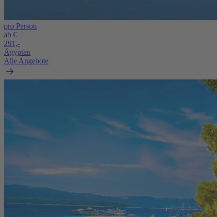
pro Person
ab €
291,-
Ägypten
Alle Angebote