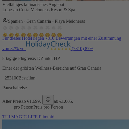
Vielfältiges kulinarisches Angebot
Lopesan Costa Meloneras Resort & Spa
Spanien - Gran Canaria - Playa Meloneras
Für dieses Hotel liegen 7810 Bewertungen mit einer Zustimmung
von 87% vor
(7810)
87%
8-tägige Flugreise, DZ inkl. HP
Einer der größten Wellness-Bereiche auf Gran Canaria
253100
Bestellnr.:
Pauschalreise
Alter Preis
ab €
1.699,-
ab €
1.005,-
pro Person
Preis pro Person
TUI MAGIC LIFE Plimmiri