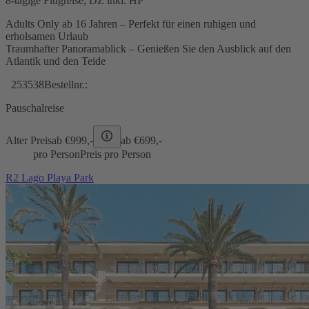
8-tägige Flugreise, DZ inkl. HP
Adults Only ab 16 Jahren – Perfekt für einen ruhigen und
erholsamen Urlaub
Traumhafter Panoramablick – Genießen Sie den Ausblick auf den
Atlantik und den Teide
253538
Bestellnr.:
Pauschalreise
Alter Preis
ab €
999,-
ab €
699,-
pro Person
Preis pro Person
R2 Lago Playa Park