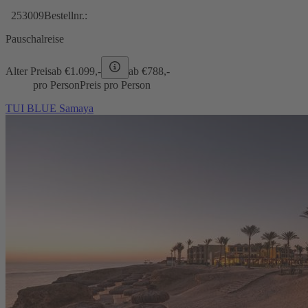
253009
Bestellnr.:
Pauschalreise
Alter Preis
ab €
1.099,-
ab €
788,-
pro Person
Preis pro Person
TUI BLUE Samaya