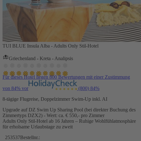
TUI BLUE Insula Alba - Adults Only Stil-Hotel
Griechenland - Kreta - Analipsis
Für dieses Hotel liegen 800 Bewertungen mit einer Zustimmung
von 84% vor
(800)
84%
8-tägige Flugreise, Doppelzimmer Swim-Up inkl. AI
Upgrade auf DZ Swim Up Sharing Pool (bei direkter Buchung des
Zimmertyps DZX2) - Wert: ca. € 550,- pro Zimmer
Adults Only Stil-Hotel ab 16 Jahren – Ruhige Wohlfühlatmosphäre
für erholsame Urlaubstage zu zweit
253537
Bestellnr.: