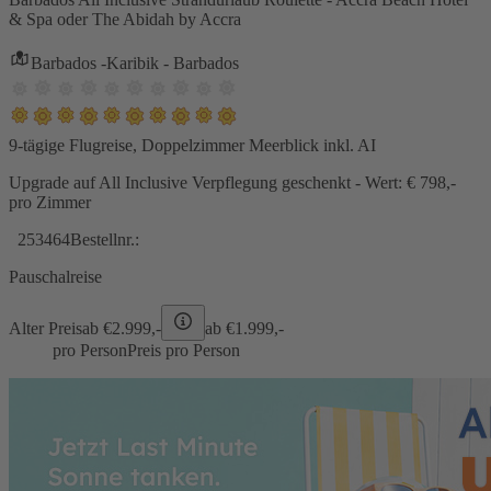
& Spa oder The Abidah by Accra
Barbados -Karibik - Barbados
9-tägige Flugreise, Doppelzimmer Meerblick inkl. AI
Upgrade auf All Inclusive Verpflegung geschenkt - Wert: € 798,-
pro Zimmer
253464
Bestellnr.:
Pauschalreise
Alter Preis
ab €
2.999,-
ab €
1.999,-
pro Person
Preis pro Person