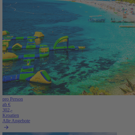
pro Person
ab €
302,-
Kroatien
Alle Angebote