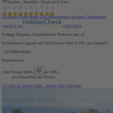
Spanien - Teneriffa - Puerto de la Cruz
Für dieses Hotel liegen 1191 Bewertungen mit einer Zustimmung
von 81% vor
(1191)
81%
8-tägige Flugreise, Doppelzimmer Premium inkl. AI
Kostenfreies Upgrade auf All Inclusive (Wert € 199.- pro Zimmer)
253500
Bestellnr.:
Pauschalreise
Alter Preis
ab €
899,-
ab €
699,-
pro Person
Preis pro Person
TUI BLUE Atlantic Hills - Adults Only Stil-Hotel