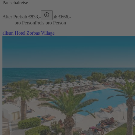
Pauschalreise
Alter Preis
ab €
833,-
ab €
666,-
pro Person
Preis pro Person
allsun Hotel Zorbas Village