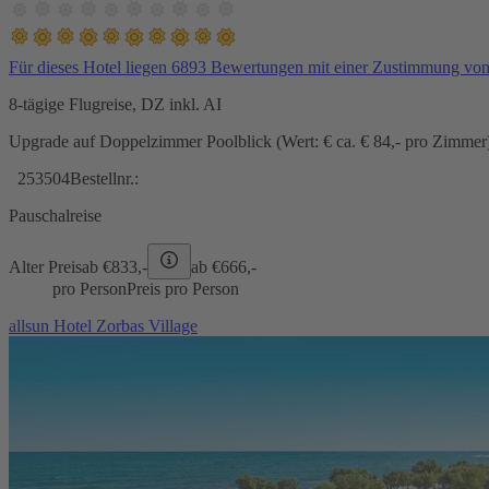
Für dieses Hotel liegen 6893 Bewertungen mit einer Zustimmung vo
8-tägige Flugreise, DZ inkl. AI
Upgrade auf Doppelzimmer Poolblick (Wert: € ca. € 84,- pro Zimmer) 
253504
Bestellnr.:
Pauschalreise
Alter Preis
ab €
833,-
ab €
666,-
pro Person
Preis pro Person
allsun Hotel Zorbas Village