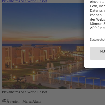
Pickalbatros Sea World Resort
Pickalbatros Sea World Resort
Ägypten - Marsa Alam