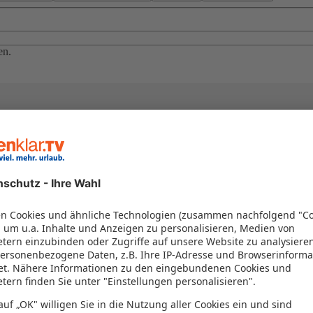
en.
el in einem Paket kombiniert werden – das spart Zeit und Geld. Nutzen 
en!