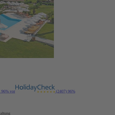
n 96% vor
(2407)
96%
altung