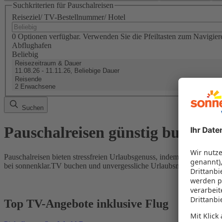
Suchkriterien für Pauschalreisen
Reiseziel/ TV-Bestellnummer/ Hotel
0 Optionen verfügbar. Verwenden Sie die Pfeiltasten zum Navigier
Abflughafen
Beliebig
Reisezeitraum & Dauer
11.08.26 - 11.11.26, Beliebige Dauer
Reisende
2 Erwachsene
Suchen
Pauschalreisen günstig buchen
Pauschalreisen bieten stressfreien Urlaubsgenuss, indem Flug und Hot
bei sonnenklar.TV buchen und unvergessliche Urlaubsmomente erleb
Top TV-Angebote inklusive Flug