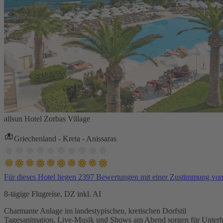
allsun Hotel Zorbas Village
Griechenland - Kreta - Anissaras
Für dieses Hotel liegen 2397 Bewertungen mit einer Zustimmung vo
8-tägige Flugreise, DZ inkl. AI
Charmante Anlage im landestypischen, kretischen Dorfstil
Tagesanimation, Live-Musik und Shows am Abend sorgen für Unterh