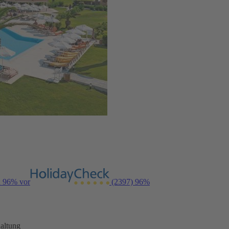
n 96% vor
(2397)
96%
altung