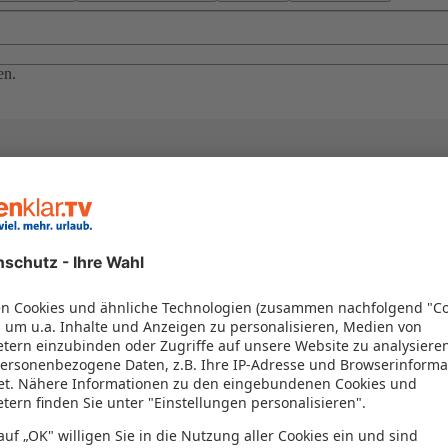
en.
el in einem Paket kombiniert werden – das spart Zeit und Geld. Nutzen 
en!