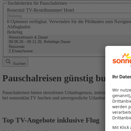
Suchkriterien für Pauschalreisen
Reiseziel/ TV-Bestellnummer/ Hotel
0 Optionen verfügbar. Verwenden Sie die Pfeiltasten zum Navigier
Abflughafen
Beliebig
Reisezeitraum & Dauer
09.08.26 - 09.11.26, Beliebige Dauer
Reisende
2 Erwachsene
Suchen
Pauschalreisen günstig buchen
Pauschalreisen bieten stressfreien Urlaubsgenuss, indem Flug und Hot
bei sonnenklar.TV buchen und unvergessliche Urlaubsmomente erleb
Top TV-Angebote inklusive Flug