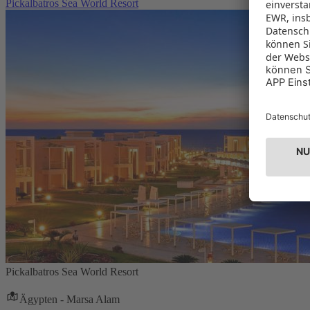
Pickalbatros Sea World Resort
Pickalbatros Sea World Resort
Ägypten - Marsa Alam