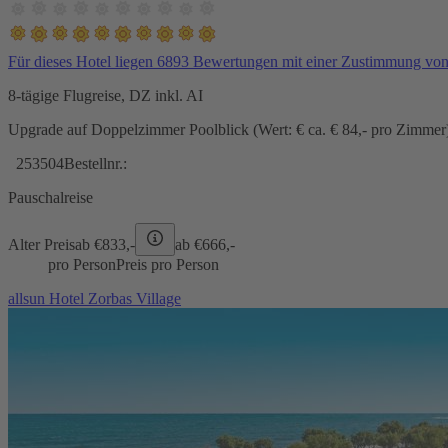
Für dieses Hotel liegen 6893 Bewertungen mit einer Zustimmung vo
8-tägige Flugreise, DZ inkl. AI
Upgrade auf Doppelzimmer Poolblick (Wert: € ca. € 84,- pro Zimmer) 
253504
Bestellnr.:
Pauschalreise
Alter Preis
ab €
833,-
ab €
666,-
pro Person
Preis pro Person
allsun Hotel Zorbas Village