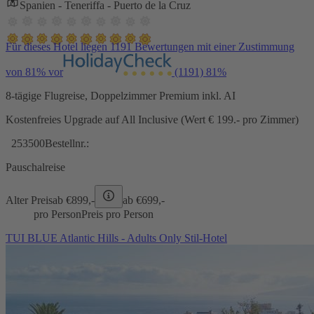
Spanien - Teneriffa - Puerto de la Cruz
Für dieses Hotel liegen 1191 Bewertungen mit einer Zustimmung
von 81% vor
(1191)
81%
8-tägige Flugreise, Doppelzimmer Premium inkl. AI
Kostenfreies Upgrade auf All Inclusive (Wert € 199.- pro Zimmer)
253500
Bestellnr.:
Pauschalreise
Alter Preis
ab €
899,-
ab €
699,-
pro Person
Preis pro Person
TUI BLUE Atlantic Hills - Adults Only Stil-Hotel