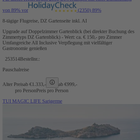
von 89% vor
(2350)
89%
8-tägige Flugreise, DZ Gartenseite inkl. AI
Upgrade auf Doppelzimmer Gartenblick (bei direkter Buchung des
Zimmertyps DZ Gartenblick) - Wert: ca. € 150,- pro Zimmer
Umfangreiche All Inclusive Verpflegung mit vielfältiger
Gastronomie genießen
253514
Bestellnr.:
Pauschalreise
Alter Preis
ab €
1.333,-
ab €
999,-
pro Person
Preis pro Person
TUI MAGIC LIFE Sarigerme