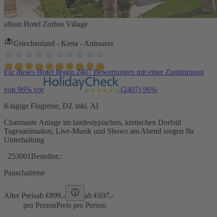
allsun Hotel Zorbas Village
Griechenland - Kreta - Anissaras
Für dieses Hotel liegen 2407 Bewertungen mit einer Zustimmung
von 96% vor
(2407)
96%
8-tägige Flugreise, DZ inkl. AI
Charmante Anlage im landestypischen, kretischen Dorfstil
Tagesanimation, Live-Musik und Shows am Abend sorgen für
Unterhaltung
253001
Bestellnr.:
Pauschalreise
Alter Preis
ab €
899,-
ab €
697,-
pro Person
Preis pro Person