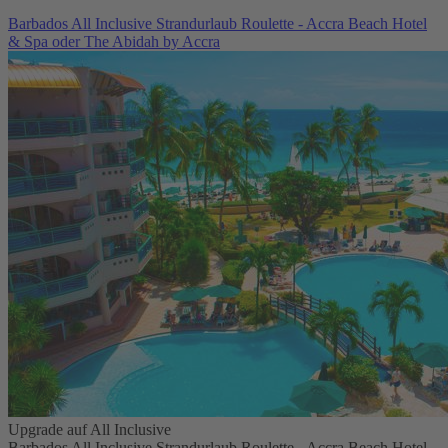
Barbados All Inclusive Strandurlaub Roulette - Accra Beach Hotel
& Spa oder The Abidah by Accra
Upgrade auf All Inclusive
Barbados All Inclusive Strandurlaub Roulette - Accra Beach Hotel