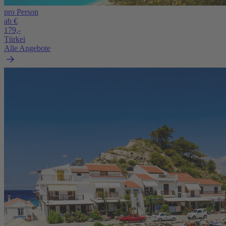
pro Person
ab €
179,-
Türkei
Alle Angebote