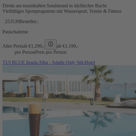
Direkt am traumhaften Sandstrand in idyllischer Bucht
Vielfältiges Sportprogramm mit Wassersport, Tennis & Fitness
253539
Bestellnr.:
Pauschalreise
Alter Preis
ab €
1.299,-
ab €
1.199,-
pro Person
Preis pro Person
TUI BLUE Insula Alba - Adults Only Stil-Hotel