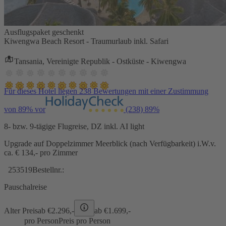
Ausflugspaket geschenkt
Kiwengwa Beach Resort - Traumurlaub inkl. Safari
Tansania, Vereinigte Republik - Ostküste - Kiwengwa
Für dieses Hotel liegen 238 Bewertungen mit einer Zustimmung
von 89% vor
(238)
89%
8- bzw. 9-tägige Flugreise, DZ inkl. AI light
Upgrade auf Doppelzimmer Meerblick (nach Verfügbarkeit) i.W.v.
ca. € 134,- pro Zimmer
253519
Bestellnr.:
Pauschalreise
Alter Preis
ab €
2.296,-
ab €
1.699,-
pro Person
Preis pro Person