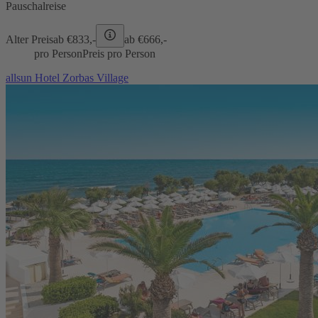
Pauschalreise
Alter Preis
ab €
833,-
ab €
666,-
pro Person
Preis pro Person
allsun Hotel Zorbas Village