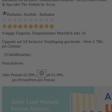
& Spa oder The Abidah by Accra
Barbados -Karibik - Barbados
9-tägige Flugreise, Doppelzimmer Meerblick inkl. AI
Upgrade auf All Inclusive Verpflegung geschenkt - Wert: € 798,-
pro Zimmer
253464
Bestellnr.:
Pauschalreise
Alter Preis
ab €
2.999,-
ab €
1.999,-
pro Person
Preis pro Person