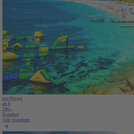
pro Person
ab €
296,-
Kroatien
Alle Angebote