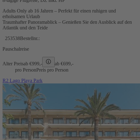
8-tägige Flugreise, DZ inkl. HP
Adults Only ab 16 Jahren – Perfekt für einen ruhigen und
erholsamen Urlaub
Traumhafter Panoramablick – Genießen Sie den Ausblick auf den
Atlantik und den Teide
253538
Bestellnr.:
Pauschalreise
Alter Preis
ab €
999,-
ab €
699,-
pro Person
Preis pro Person
R2 Lago Playa Park