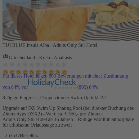
TUI BLUE Insula Alba - Adults Only Stil-Hotel
Griechenland - Kreta - Analipsis
Für dieses Hotel liegen 800 Bewertungen mit einer Zustimmung
von 84% vor
(800)
84%
8-tägige Flugreise, Doppelzimmer Swim-Up inkl. AI
Upgrade auf DZ Swim Up Sharing Pool (bei direkter Buchung des
Zimmertyps DZX2) - Wert: ca. € 550,- pro Zimmer
Adults Only Stil-Hotel ab 16 Jahren – Ruhige Wohlfühlatmosphäre
für erholsame Urlaubstage zu zweit
253537
Bestellnr.: