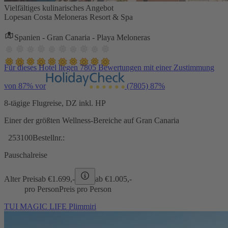
Vielfältiges kulinarisches Angebot
Lopesan Costa Meloneras Resort & Spa
Spanien - Gran Canaria - Playa Meloneras
Für dieses Hotel liegen 7805 Bewertungen mit einer Zustimmung
von 87% vor
(7805)
87%
8-tägige Flugreise, DZ inkl. HP
Einer der größten Wellness-Bereiche auf Gran Canaria
253100
Bestellnr.:
Pauschalreise
Alter Preis
ab €
1.699,-
ab €
1.005,-
pro Person
Preis pro Person
TUI MAGIC LIFE Plimmiri