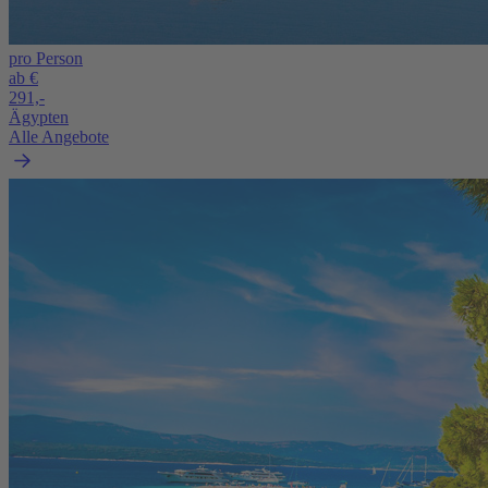
pro Person
ab €
291,-
Ägypten
Alle Angebote