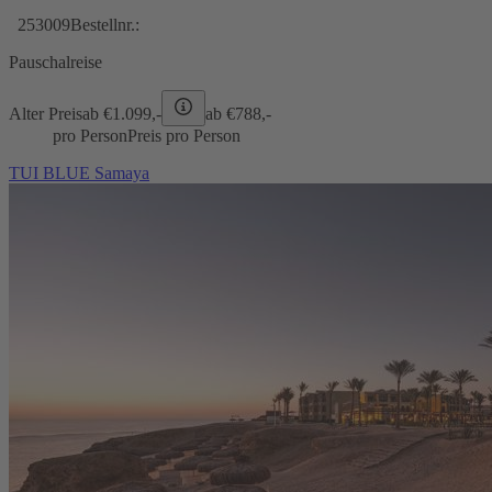
253009
Bestellnr.:
Pauschalreise
Alter Preis
ab €
1.099,-
ab €
788,-
pro Person
Preis pro Person
TUI BLUE Samaya