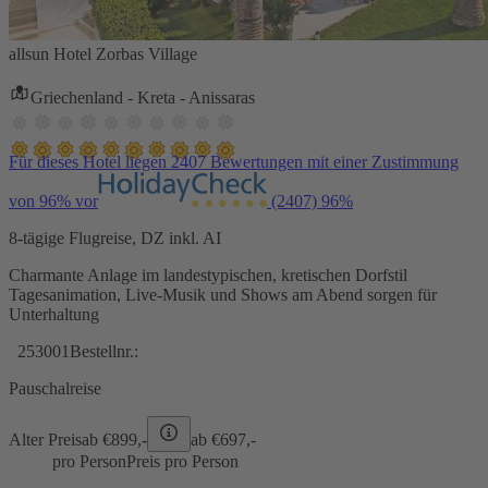
allsun Hotel Zorbas Village
Griechenland - Kreta - Anissaras
Für dieses Hotel liegen 2407 Bewertungen mit einer Zustimmung
von 96% vor
(2407)
96%
8-tägige Flugreise, DZ inkl. AI
Charmante Anlage im landestypischen, kretischen Dorfstil
Tagesanimation, Live-Musik und Shows am Abend sorgen für
Unterhaltung
253001
Bestellnr.:
Pauschalreise
Alter Preis
ab €
899,-
ab €
697,-
pro Person
Preis pro Person