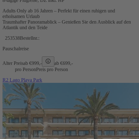
8-tägige Flugreise, DZ inkl. HP
Adults Only ab 16 Jahren – Perfekt für einen ruhigen und
erholsamen Urlaub
Traumhafter Panoramablick – Genießen Sie den Ausblick auf den
Atlantik und den Teide
253538
Bestellnr.:
Pauschalreise
Alter Preis
ab €
999,-
ab €
699,-
pro Person
Preis pro Person
R2 Lago Playa Park