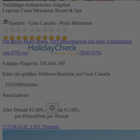
Vielfältiges kulinarisches Angebot
Lopesan Costa Meloneras Resort & Spa
Spanien - Gran Canaria - Playa Meloneras
Für dieses Hotel liegen 7816 Bewertungen mit einer Zustimmung
von 87% vor
(7816)
87%
8-tägige Flugreise, DZ inkl. HP
Einer der größten Wellness-Bereiche auf Gran Canaria
253100
Bestellnr.:
Pauschalreise
Alter Preis
ab €
1.699,-
ab €
1.005,-
pro Person
Preis pro Person
TUI MAGIC LIFE Plimmiri