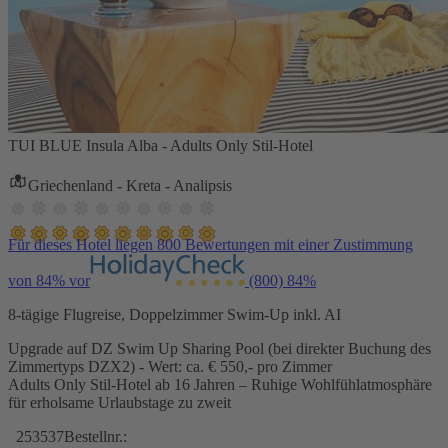
TUI BLUE Insula Alba - Adults Only Stil-Hotel
Griechenland - Kreta - Analipsis
Für dieses Hotel liegen 800 Bewertungen mit einer Zustimmung
von 84% vor
(800)
84%
8-tägige Flugreise, Doppelzimmer Swim-Up inkl. AI
Upgrade auf DZ Swim Up Sharing Pool (bei direkter Buchung des
Zimmertyps DZX2) - Wert: ca. € 550,- pro Zimmer
Adults Only Stil-Hotel ab 16 Jahren – Ruhige Wohlfühlatmosphäre
für erholsame Urlaubstage zu zweit
253537
Bestellnr.: