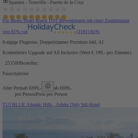
Spanien - Teneriffa - Puerto de la Cruz
Für dieses Hotel liegen 1191 Bewertungen mit einer Zustimmung
von 81% vor
(1191)
81%
8-tägige Flugreise, Doppelzimmer Premium inkl. AI
Kostenfreies Upgrade auf All Inclusive (Wert € 199.- pro Zimmer)
253500
Bestellnr.:
Pauschalreise
Alter Preis
ab €
899,-
ab €
699,-
pro Person
Preis pro Person
TUI BLUE Atlantic Hills - Adults Only Stil-Hotel