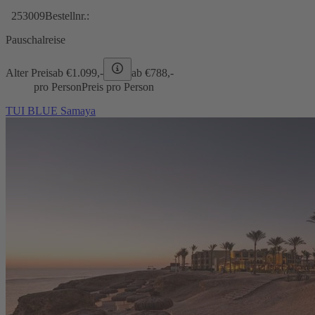
253009
Bestellnr.:
Pauschalreise
Alter Preis
ab €
1.099,-
ab €
788,-
pro Person
Preis pro Person
TUI BLUE Samaya