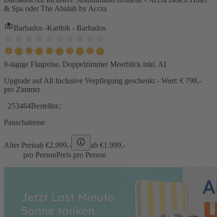
& Spa oder The Abidah by Accra
Barbados -Karibik - Barbados
9-tägige Flugreise, Doppelzimmer Meerblick inkl. AI
Upgrade auf All Inclusive Verpflegung geschenkt - Wert: € 798,-
pro Zimmer
253464
Bestellnr.:
Pauschalreise
Alter Preis
ab €
2.999,-
ab €
1.999,-
pro Person
Preis pro Person