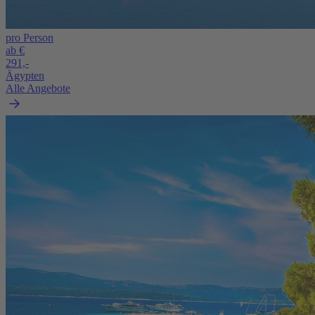
pro Person
ab €
291,-
Ägypten
Alle Angebote