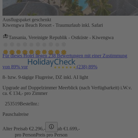
Ausflugspaket geschenkt
Kiwengwa Beach Resort - Traumurlaub inkl. Safari
Tansania, Vereinigte Republik - Ostküste - Kiwengwa
Für dieses Hotel liegen 238 Bewertungen mit einer Zustimmung
von 89% vor
(238)
89%
8- bzw. 9-tägige Flugreise, DZ inkl. AI light
Upgrade auf Doppelzimmer Meerblick (nach Verfügbarkeit) i.W.v.
ca. € 134,- pro Zimmer
253519
Bestellnr.:
Pauschalreise
Alter Preis
ab €
2.296,-
ab €
1.699,-
pro Person
Preis pro Person