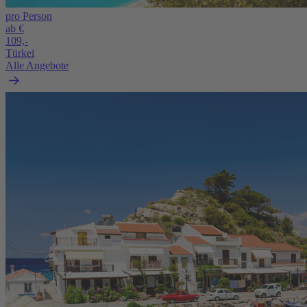
pro Person
ab €
109,-
Türkei
Alle Angebote