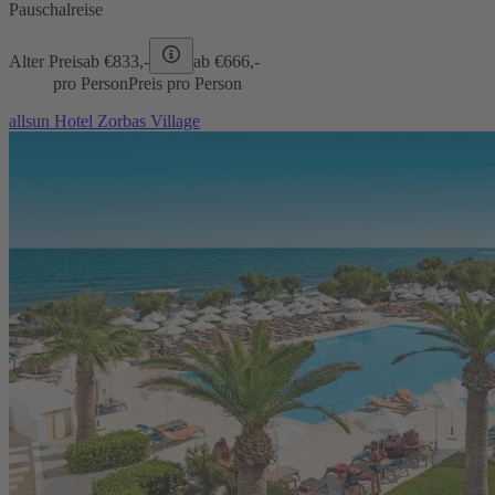
Pauschalreise
Alter Preis
ab €
833,-
ab €
666,-
pro Person
Preis pro Person
allsun Hotel Zorbas Village