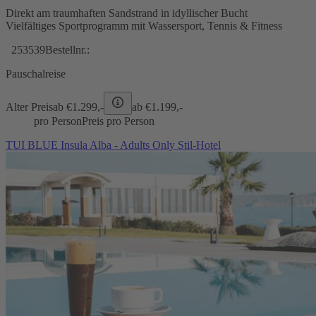
Direkt am traumhaften Sandstrand in idyllischer Bucht
Vielfältiges Sportprogramm mit Wassersport, Tennis & Fitness
253539
Bestellnr.:
Pauschalreise
Alter Preis
ab €
1.299,-
ab €
1.199,-
pro Person
Preis pro Person
TUI BLUE Insula Alba - Adults Only Stil-Hotel