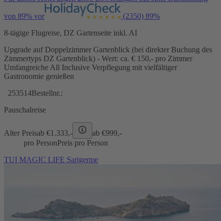
von 89% vor
(2350)
89%
8-tägige Flugreise, DZ Gartenseite inkl. AI
Upgrade auf Doppelzimmer Gartenblick (bei direkter Buchung des
Zimmertyps DZ Gartenblick) - Wert: ca. € 150,- pro Zimmer
Umfangreiche All Inclusive Verpflegung mit vielfältiger
Gastronomie genießen
253514
Bestellnr.:
Pauschalreise
Alter Preis
ab €
1.333,-
ab €
999,-
pro Person
Preis pro Person
TUI MAGIC LIFE Sarigerme