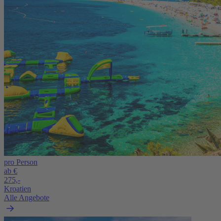
pro Person
ab €
275,-
Kroatien
Alle Angebote