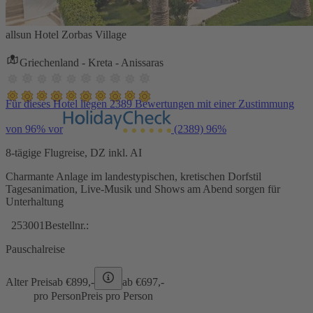
allsun Hotel Zorbas Village
Griechenland - Kreta - Anissaras
Für dieses Hotel liegen 2389 Bewertungen mit einer Zustimmung
von 96% vor
(2389)
96%
8-tägige Flugreise, DZ inkl. AI
Charmante Anlage im landestypischen, kretischen Dorfstil
Tagesanimation, Live-Musik und Shows am Abend sorgen für
Unterhaltung
253001
Bestellnr.:
Pauschalreise
Alter Preis
ab €
899,-
ab €
697,-
pro Person
Preis pro Person