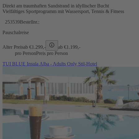
Direkt am traumhaften Sandstrand in idyllischer Bucht
Vielfältiges Sportprogramm mit Wassersport, Tennis & Fitness
253539
Bestellnr.:
Pauschalreise
Alter Preis
ab €
1.299,-
ab €
1.199,-
pro Person
Preis pro Person
TUI BLUE Insula Alba - Adults Only Stil-Hotel