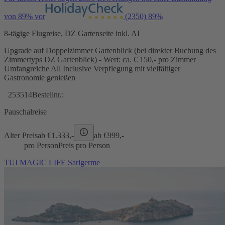
von 89% vor
(2350)
89%
8-tägige Flugreise, DZ Gartenseite inkl. AI
Upgrade auf Doppelzimmer Gartenblick (bei direkter Buchung des
Zimmertyps DZ Gartenblick) - Wert: ca. € 150,- pro Zimmer
Umfangreiche All Inclusive Verpflegung mit vielfältiger
Gastronomie genießen
253514
Bestellnr.:
Pauschalreise
Alter Preis
ab €
1.333,-
ab €
999,-
pro Person
Preis pro Person
TUI MAGIC LIFE Sarigerme