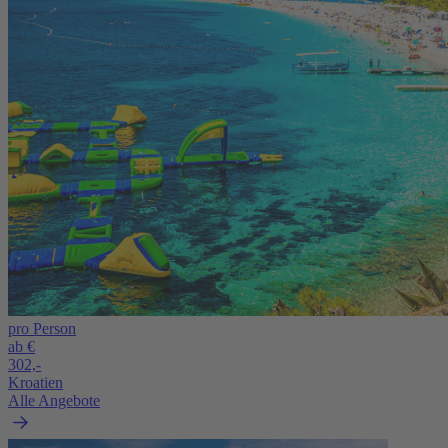
pro Person
ab €
302,-
Kroatien
Alle Angebote