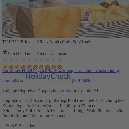
TUI BLUE Insula Alba - Adults Only Stil-Hotel
Griechenland - Kreta - Analipsis
Für dieses Hotel liegen 800 Bewertungen mit einer Zustimmung
von 84% vor
(800)
84%
8-tägige Flugreise, Doppelzimmer Swim-Up inkl. AI
Upgrade auf DZ Swim Up Sharing Pool (bei direkter Buchung des
Zimmertyps DZX2) - Wert: ca. € 550,- pro Zimmer
Adults Only Stil-Hotel ab 16 Jahren – Ruhige Wohlfühlatmosphäre
für erholsame Urlaubstage zu zweit
253537
Bestellnr.: