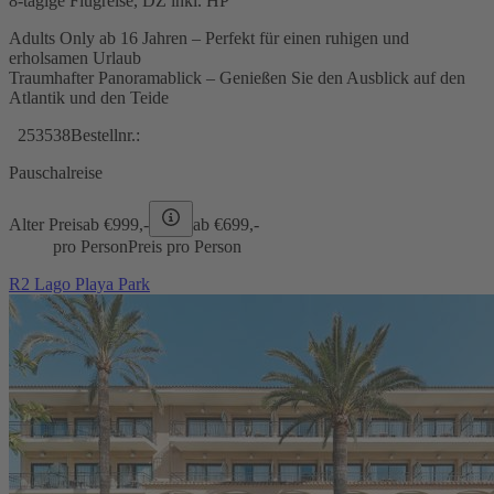
8-tägige Flugreise, DZ inkl. HP
Adults Only ab 16 Jahren – Perfekt für einen ruhigen und
erholsamen Urlaub
Traumhafter Panoramablick – Genießen Sie den Ausblick auf den
Atlantik und den Teide
253538
Bestellnr.:
Pauschalreise
Alter Preis
ab €
999,-
ab €
699,-
pro Person
Preis pro Person
R2 Lago Playa Park