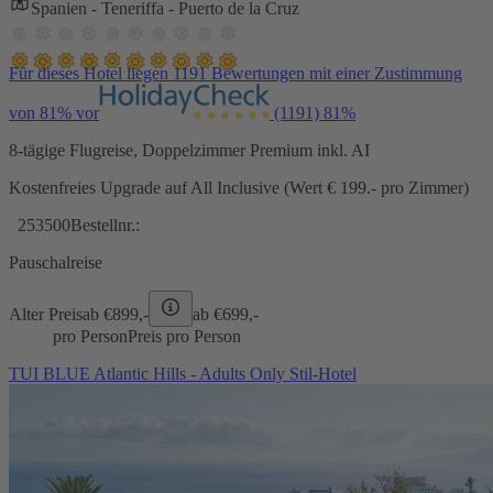
Spanien - Teneriffa - Puerto de la Cruz
Für dieses Hotel liegen 1191 Bewertungen mit einer Zustimmung
von 81% vor
(1191)
81%
8-tägige Flugreise, Doppelzimmer Premium inkl. AI
Kostenfreies Upgrade auf All Inclusive (Wert € 199.- pro Zimmer)
253500
Bestellnr.:
Pauschalreise
Alter Preis
ab €
899,-
ab €
699,-
pro Person
Preis pro Person
TUI BLUE Atlantic Hills - Adults Only Stil-Hotel