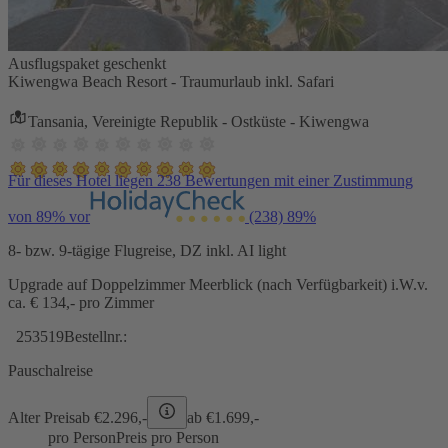
Ausflugspaket geschenkt
Kiwengwa Beach Resort - Traumurlaub inkl. Safari
Tansania, Vereinigte Republik - Ostküste - Kiwengwa
Für dieses Hotel liegen 238 Bewertungen mit einer Zustimmung
von 89% vor
(238)
89%
8- bzw. 9-tägige Flugreise, DZ inkl. AI light
Upgrade auf Doppelzimmer Meerblick (nach Verfügbarkeit) i.W.v.
ca. € 134,- pro Zimmer
253519
Bestellnr.:
Pauschalreise
Alter Preis
ab €
2.296,-
ab €
1.699,-
pro Person
Preis pro Person