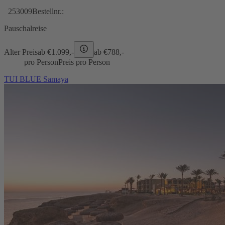
253009
Bestellnr.:
Pauschalreise
Alter Preis
ab €
1.099,-
ab €
788,-
pro Person
Preis pro Person
TUI BLUE Samaya