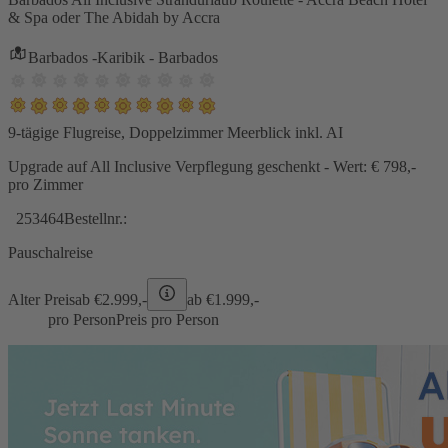
& Spa oder The Abidah by Accra
Barbados -Karibik - Barbados
9-tägige Flugreise, Doppelzimmer Meerblick inkl. AI
Upgrade auf All Inclusive Verpflegung geschenkt - Wert: € 798,-
pro Zimmer
253464
Bestellnr.:
Pauschalreise
Alter Preis
ab €
2.999,-
ab €
1.999,-
pro Person
Preis pro Person