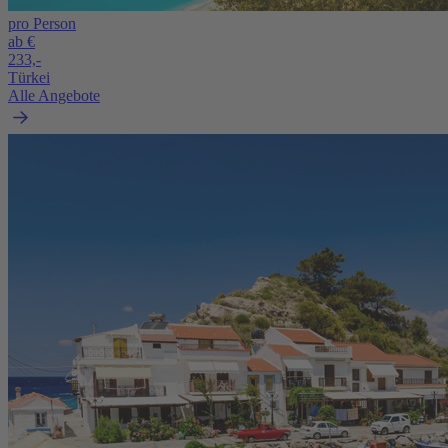
pro Person
ab €
233,-
Türkei
Alle Angebote