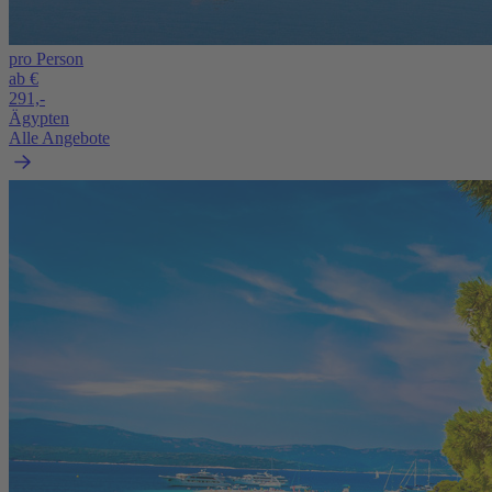
pro Person
ab €
291,-
Ägypten
Alle Angebote