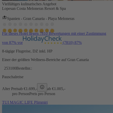
Vielfältiges kulinarisches Angebot
Lopesan Costa Meloneras Resort & Spa
Spanien - Gran Canaria - Playa Meloneras
Für dieses Hotel liegen 7810 Bewertungen mit einer Zustimmung
von 87% vor
(7810)
87%
8-tägige Flugreise, DZ inkl. HP
Einer der größten Wellness-Bereiche auf Gran Canaria
253100
Bestellnr.:
Pauschalreise
Alter Preis
ab €
1.699,-
ab €
1.005,-
pro Person
Preis pro Person
TUI MAGIC LIFE Plimmiri