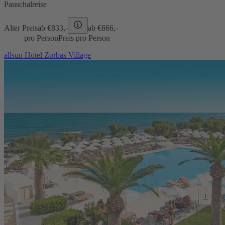
Pauschalreise
Alter Preis
ab €
833,-
ab €
666,-
pro Person
Preis pro Person
allsun Hotel Zorbas Village