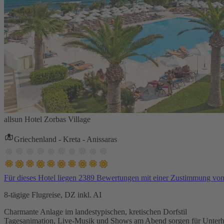
allsun Hotel Zorbas Village
Griechenland - Kreta - Anissaras
Für dieses Hotel liegen 2389 Bewertungen mit einer Zustimmung vo
8-tägige Flugreise, DZ inkl. AI
Charmante Anlage im landestypischen, kretischen Dorfstil
Tagesanimation, Live-Musik und Shows am Abend sorgen für Unterh