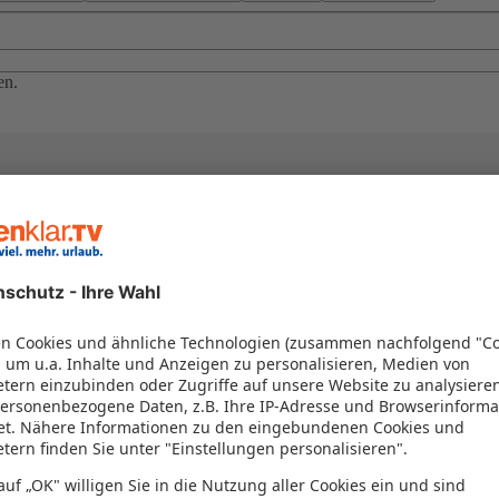
en.
el in einem Paket kombiniert werden – das spart Zeit und Geld. Nutzen 
en!