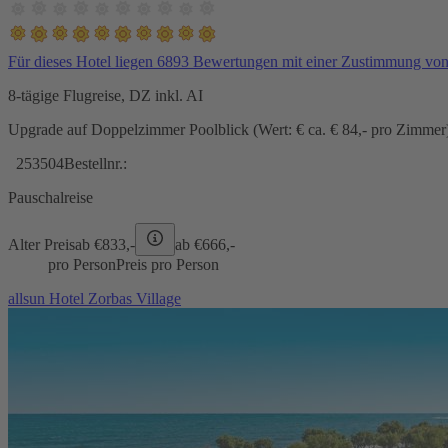
Für dieses Hotel liegen 6893 Bewertungen mit einer Zustimmung vo
8-tägige Flugreise, DZ inkl. AI
Upgrade auf Doppelzimmer Poolblick (Wert: € ca. € 84,- pro Zimmer) 
253504
Bestellnr.:
Pauschalreise
Alter Preis
ab €
833,-
ab €
666,-
pro Person
Preis pro Person
allsun Hotel Zorbas Village