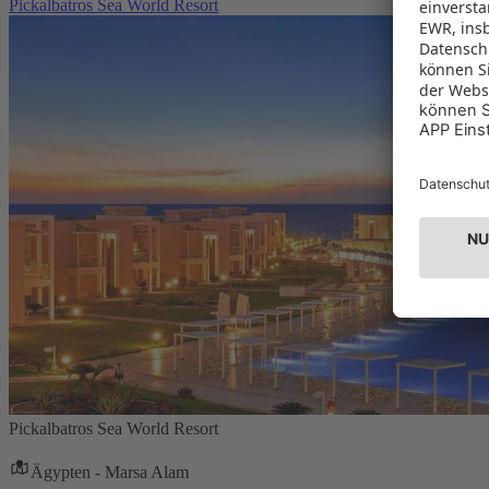
Pickalbatros Sea World Resort
Pickalbatros Sea World Resort
Ägypten - Marsa Alam