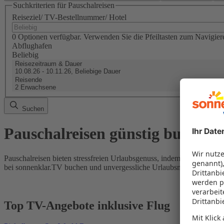
Suchkriterien für Pauschalreisen
Reiseziel/ TV-Bestellnummer/ Hotel
0 Optionen verfügbar. Verwenden Sie die Pfeiltasten zum Navigier
Abflughafen
Beliebig
Reisezeitraum & Dauer
10.08.26 - 10.11.26, Beliebige Dauer
Reisende
2 Erwachsene
Suchen
Pauschalreisen günstig buchen
Pauschalreisen bieten stressfreien Urlaubsgenuss, indem Flug und Hot
bei sonnenklar.TV buchen und unvergessliche Urlaubsmomente erleb
Top TV-Angebote inklusive Flug