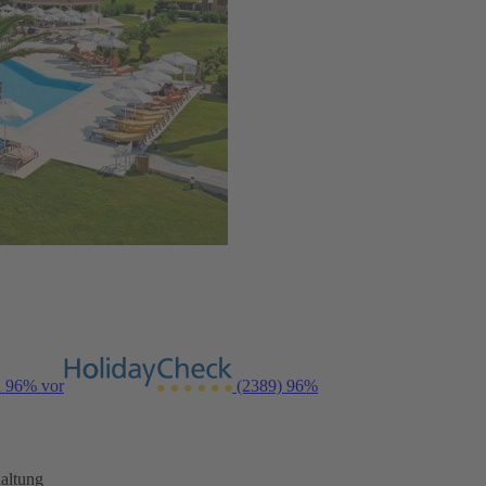
n 96% vor
(2389)
96%
altung