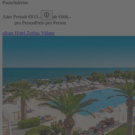
Pauschalreise
Alter Preis
ab €
833,-
ab €
666,-
pro Person
Preis pro Person
allsun Hotel Zorbas Village