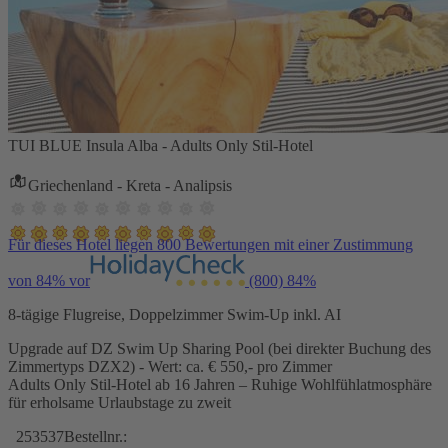
TUI BLUE Insula Alba - Adults Only Stil-Hotel
Griechenland - Kreta - Analipsis
Für dieses Hotel liegen 800 Bewertungen mit einer Zustimmung
von 84% vor
(800)
84%
8-tägige Flugreise, Doppelzimmer Swim-Up inkl. AI
Upgrade auf DZ Swim Up Sharing Pool (bei direkter Buchung des
Zimmertyps DZX2) - Wert: ca. € 550,- pro Zimmer
Adults Only Stil-Hotel ab 16 Jahren – Ruhige Wohlfühlatmosphäre
für erholsame Urlaubstage zu zweit
253537
Bestellnr.: