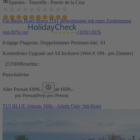
Spanien - Teneriffa - Puerto de la Cruz
Für dieses Hotel liegen 1191 Bewertungen mit einer Zustimmung
von 81% vor
(1191)
81%
8-tägige Flugreise, Doppelzimmer Premium inkl. AI
Kostenfreies Upgrade auf All Inclusive (Wert € 199.- pro Zimmer)
253500
Bestellnr.:
Pauschalreise
Alter Preis
ab €
899,-
ab €
699,-
pro Person
Preis pro Person
TUI BLUE Atlantic Hills - Adults Only Stil-Hotel