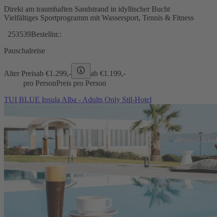
Direkt am traumhaften Sandstrand in idyllischer Bucht
Vielfältiges Sportprogramm mit Wassersport, Tennis & Fitness
253539
Bestellnr.:
Pauschalreise
Alter Preis
ab €
1.299,-
ab €
1.199,-
pro Person
Preis pro Person
TUI BLUE Insula Alba - Adults Only Stil-Hotel