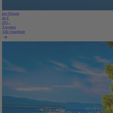
pro Person
ab €
291,-
Ägypten
Alle Angebote