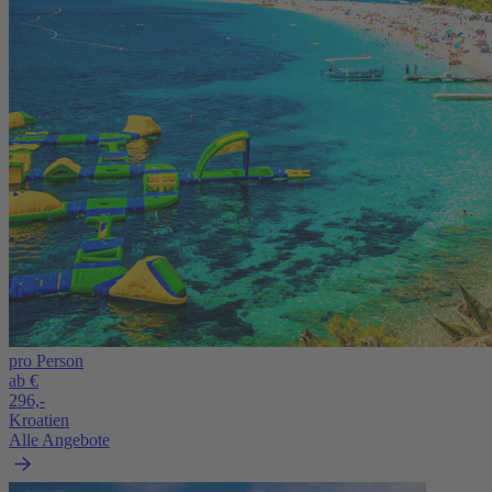
pro Person
ab €
296,-
Kroatien
Alle Angebote