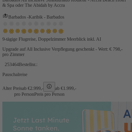
& Spa oder The Abidah by Accra
Barbados -Karibik - Barbados
9-tägige Flugreise, Doppelzimmer Meerblick inkl. AI
Upgrade auf All Inclusive Verpflegung geschenkt - Wert: € 798,-
pro Zimmer
253464
Bestellnr.:
Pauschalreise
Alter Preis
ab €
2.999,-
ab €
1.999,-
pro Person
Preis pro Person