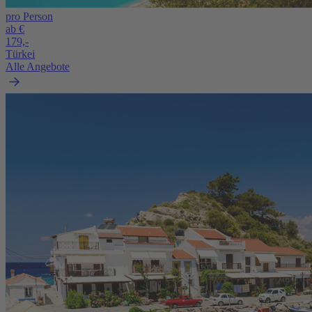
pro Person
ab €
179,-
Türkei
Alle Angebote