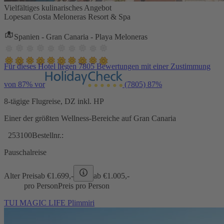
Vielfältiges kulinarisches Angebot
Lopesan Costa Meloneras Resort & Spa
Spanien - Gran Canaria - Playa Meloneras
Für dieses Hotel liegen 7805 Bewertungen mit einer Zustimmung
von 87% vor
(7805)
87%
8-tägige Flugreise, DZ inkl. HP
Einer der größten Wellness-Bereiche auf Gran Canaria
253100
Bestellnr.:
Pauschalreise
Alter Preis
ab €
1.699,-
ab €
1.005,-
pro Person
Preis pro Person
TUI MAGIC LIFE Plimmiri