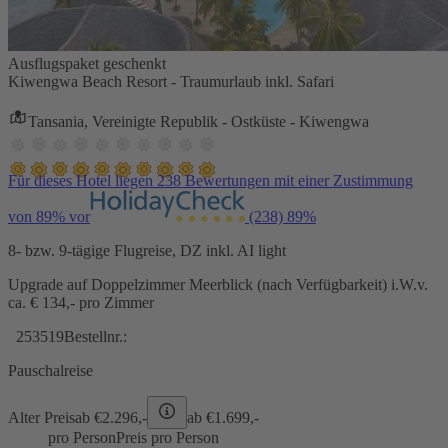
Ausflugspaket geschenkt
Kiwengwa Beach Resort - Traumurlaub inkl. Safari
Tansania, Vereinigte Republik - Ostküste - Kiwengwa
Für dieses Hotel liegen 238 Bewertungen mit einer Zustimmung
von 89% vor
(238)
89%
8- bzw. 9-tägige Flugreise, DZ inkl. AI light
Upgrade auf Doppelzimmer Meerblick (nach Verfügbarkeit) i.W.v.
ca. € 134,- pro Zimmer
253519
Bestellnr.:
Pauschalreise
Alter Preis
ab €
2.296,-
ab €
1.699,-
pro Person
Preis pro Person