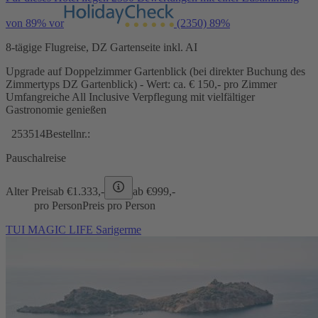
von 89% vor
(2350)
89%
8-tägige Flugreise, DZ Gartenseite inkl. AI
Upgrade auf Doppelzimmer Gartenblick (bei direkter Buchung des
Zimmertyps DZ Gartenblick) - Wert: ca. € 150,- pro Zimmer
Umfangreiche All Inclusive Verpflegung mit vielfältiger
Gastronomie genießen
253514
Bestellnr.:
Pauschalreise
Alter Preis
ab €
1.333,-
ab €
999,-
pro Person
Preis pro Person
TUI MAGIC LIFE Sarigerme