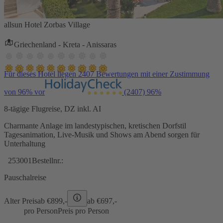
allsun Hotel Zorbas Village
Griechenland - Kreta - Anissaras
Für dieses Hotel liegen 2407 Bewertungen mit einer Zustimmung
von 96% vor
(2407)
96%
8-tägige Flugreise, DZ inkl. AI
Charmante Anlage im landestypischen, kretischen Dorfstil
Tagesanimation, Live-Musik und Shows am Abend sorgen für
Unterhaltung
253001
Bestellnr.:
Pauschalreise
Alter Preis
ab €
899,-
ab €
697,-
pro Person
Preis pro Person