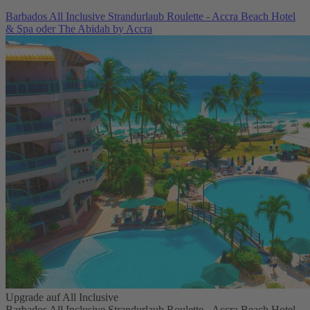
Barbados All Inclusive Strandurlaub Roulette - Accra Beach Hotel
& Spa oder The Abidah by Accra
Upgrade auf All Inclusive
Barbados All Inclusive Strandurlaub Roulette - Accra Beach Hotel