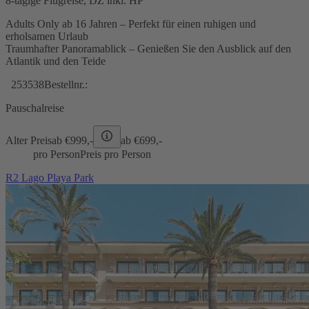
8-tägige Flugreise, DZ inkl. HP
Adults Only ab 16 Jahren – Perfekt für einen ruhigen und
erholsamen Urlaub
Traumhafter Panoramablick – Genießen Sie den Ausblick auf den
Atlantik und den Teide
253538
Bestellnr.:
Pauschalreise
Alter Preis
ab €
999,-
ab €
699,-
pro Person
Preis pro Person
R2 Lago Playa Park