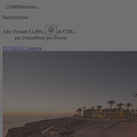
253009
Bestellnr.:
Pauschalreise
Alter Preis
ab €
1.099,-
ab €
788,-
pro Person
Preis pro Person
TUI BLUE Samaya