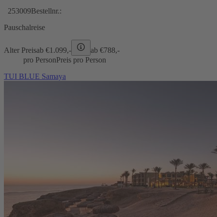
253009
Bestellnr.:
Pauschalreise
Alter Preis
ab €
1.099,-
ab €
788,-
pro Person
Preis pro Person
TUI BLUE Samaya