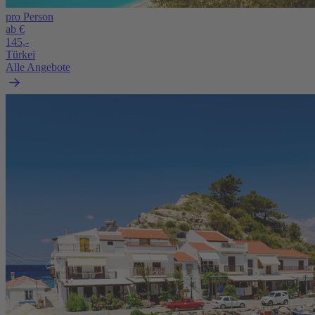
pro Person
ab €
145,-
Türkei
Alle Angebote