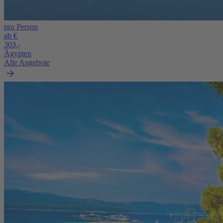
pro Person
ab €
303,-
Ägypten
Alle Angebote