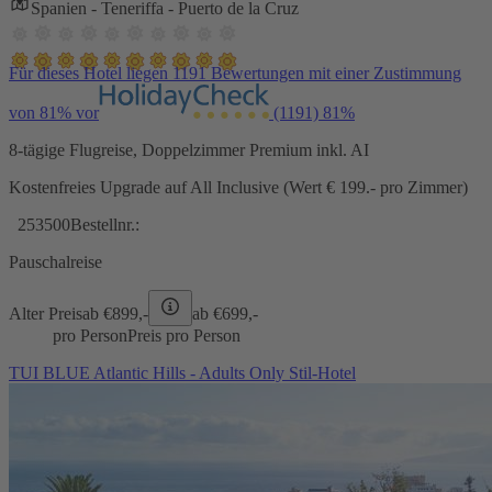
Spanien - Teneriffa - Puerto de la Cruz
Für dieses Hotel liegen 1191 Bewertungen mit einer Zustimmung
von 81% vor
(1191)
81%
8-tägige Flugreise, Doppelzimmer Premium inkl. AI
Kostenfreies Upgrade auf All Inclusive (Wert € 199.- pro Zimmer)
253500
Bestellnr.:
Pauschalreise
Alter Preis
ab €
899,-
ab €
699,-
pro Person
Preis pro Person
TUI BLUE Atlantic Hills - Adults Only Stil-Hotel