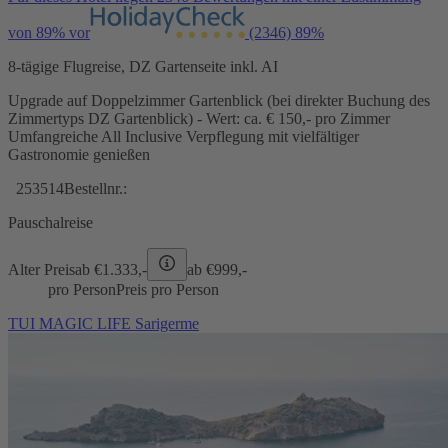
von 89% vor
(2346)
89%
8-tägige Flugreise, DZ Gartenseite inkl. AI
Upgrade auf Doppelzimmer Gartenblick (bei direkter Buchung des
Zimmertyps DZ Gartenblick) - Wert: ca. € 150,- pro Zimmer
Umfangreiche All Inclusive Verpflegung mit vielfältiger
Gastronomie genießen
253514
Bestellnr.:
Pauschalreise
Alter Preis
ab €
1.333,-
ab €
999,-
pro Person
Preis pro Person
TUI MAGIC LIFE Sarigerme