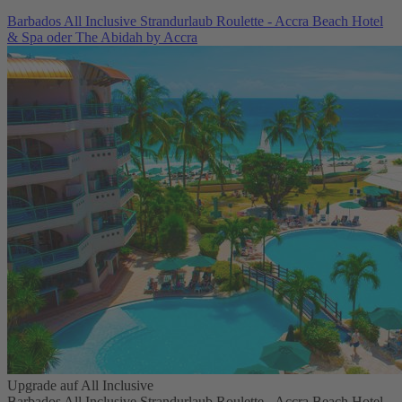
Barbados All Inclusive Strandurlaub Roulette - Accra Beach Hotel
& Spa oder The Abidah by Accra
Upgrade auf All Inclusive
Barbados All Inclusive Strandurlaub Roulette - Accra Beach Hotel