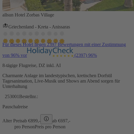
allsun Hotel Zorbas Village
Griechenland - Kreta - Anissaras
Für dieses Hotel liegen 2397 Bewertungen mit einer Zustimmung
von 96% vor
(2397)
96%
8-tägige Flugreise, DZ inkl. AI
Charmante Anlage im landestypischen, kretischen Dorfstil
Tagesanimation, Live-Musik und Shows am Abend sorgen für
Unterhaltung
253001
Bestellnr.:
Pauschalreise
Alter Preis
ab €
899,-
ab €
697,-
pro Person
Preis pro Person