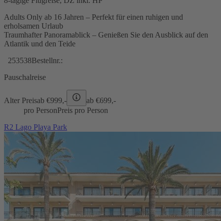
8-tägige Flugreise, DZ inkl. HP
Adults Only ab 16 Jahren – Perfekt für einen ruhigen und
erholsamen Urlaub
Traumhafter Panoramablick – Genießen Sie den Ausblick auf den
Atlantik und den Teide
253538
Bestellnr.:
Pauschalreise
Alter Preis
ab €
999,-
ab €
699,-
pro Person
Preis pro Person
R2 Lago Playa Park