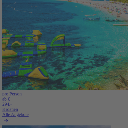
pro Person
ab €
294,-
Kroatien
Alle Angebote