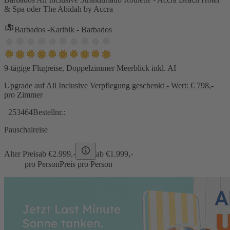
& Spa oder The Abidah by Accra
Barbados -Karibik - Barbados
9-tägige Flugreise, Doppelzimmer Meerblick inkl. AI
Upgrade auf All Inclusive Verpflegung geschenkt - Wert: € 798,-
pro Zimmer
253464
Bestellnr.:
Pauschalreise
Alter Preis
ab €
2.999,-
ab €
1.999,-
pro Person
Preis pro Person