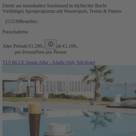
Direkt am traumhaften Sandstrand in idyllischer Bucht
Vielfältiges Sportprogramm mit Wassersport, Tennis & Fitness
253539
Bestellnr.:
Pauschalreise
Alter Preis
ab €
1.299,-
ab €
1.199,-
pro Person
Preis pro Person
TUI BLUE Insula Alba - Adults Only Stil-Hotel