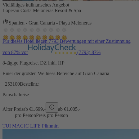
Vielfältiges kulinarisches Angebot
Lopesan Costa Meloneras Resort & Spa
Spanien - Gran Canaria - Playa Meloneras
Für dieses Hotel liegen 7793 Bewertungen mit einer Zustimmung
von 87% vor
(7793)
87%
8-tägige Flugreise, DZ inkl. HP
Einer der größten Wellness-Bereiche auf Gran Canaria
253100
Bestellnr.:
Pauschalreise
Alter Preis
ab €
1.699,-
ab €
1.005,-
pro Person
Preis pro Person
TUI MAGIC LIFE Plimmiri