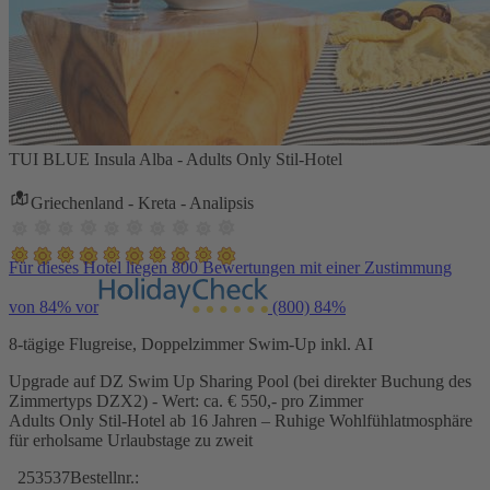
TUI BLUE Insula Alba - Adults Only Stil-Hotel
Griechenland - Kreta - Analipsis
Für dieses Hotel liegen 800 Bewertungen mit einer Zustimmung
von 84% vor
(800)
84%
8-tägige Flugreise, Doppelzimmer Swim-Up inkl. AI
Upgrade auf DZ Swim Up Sharing Pool (bei direkter Buchung des
Zimmertyps DZX2) - Wert: ca. € 550,- pro Zimmer
Adults Only Stil-Hotel ab 16 Jahren – Ruhige Wohlfühlatmosphäre
für erholsame Urlaubstage zu zweit
253537
Bestellnr.: