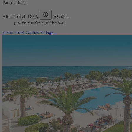
Pauschalreise
Alter Preis
ab €
833,-
ab €
666,-
pro Person
Preis pro Person
allsun Hotel Zorbas Village