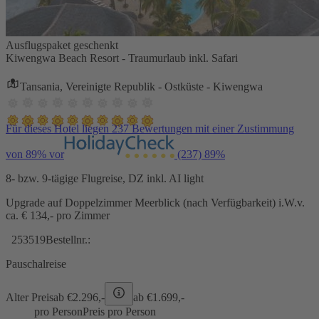
Ausflugspaket geschenkt
Kiwengwa Beach Resort - Traumurlaub inkl. Safari
Tansania, Vereinigte Republik - Ostküste - Kiwengwa
Für dieses Hotel liegen 237 Bewertungen mit einer Zustimmung
von 89% vor
(237)
89%
8- bzw. 9-tägige Flugreise, DZ inkl. AI light
Upgrade auf Doppelzimmer Meerblick (nach Verfügbarkeit) i.W.v.
ca. € 134,- pro Zimmer
253519
Bestellnr.:
Pauschalreise
Alter Preis
ab €
2.296,-
ab €
1.699,-
pro Person
Preis pro Person