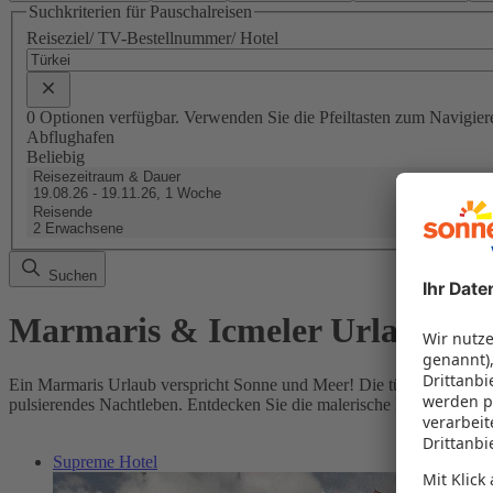
Suchkriterien für Pauschalreisen
Reiseziel/ TV-Bestellnummer/ Hotel
0 Optionen verfügbar. Verwenden Sie die Pfeiltasten zum Navigier
Abflughafen
Beliebig
Reisezeitraum & Dauer
19.08.26 - 19.11.26, 1 Woche
Reisende
2 Erwachsene
Suchen
Marmaris & Icmeler Urlaub gün
Ein Marmaris Urlaub verspricht Sonne und Meer! Die türkische Küste
pulsierendes Nachtleben. Entdecken Sie die malerische Hafenpromenad
Supreme Hotel