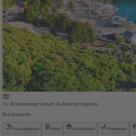
TV-Bestellnummer einfach als Reiseziel eingeben.
Reisekategorie
Pauschalreisen
Hotel
Kreuzfahrten
Rundreisen