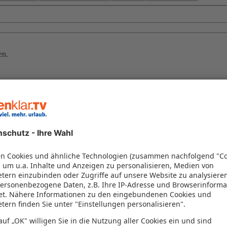
en.
stig buchen
nstadt lockt mit türkisfarbenem Wasser, lebhaften Märkten und Bootsa
e und lassen Sie sich von türkischer Gastfreundschaft verzaubern. Je