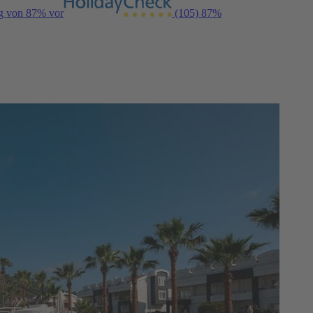
ng von 87% vor
(105)
87%