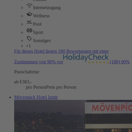
Internetzugang
Wellness
Pool
Sport
Sonstiges
+1
Für dieses Hotel liegen 180 Bewertungen mit einer
Zustimmung von 90% vor
(180)
90%
Pauschalreise
ab €
383,-
pro Person
Preis pro Person
Mövenpick Hotel Izmir