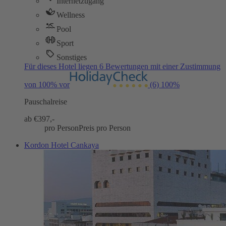
Internetzugang
Wellness
Pool
Sport
Sonstiges
Für dieses Hotel liegen 6 Bewertungen mit einer Zustimmung
von 100% vor
(6)
100%
Pauschalreise
ab €
397,-
pro Person
Preis pro Person
Kordon Hotel Cankaya