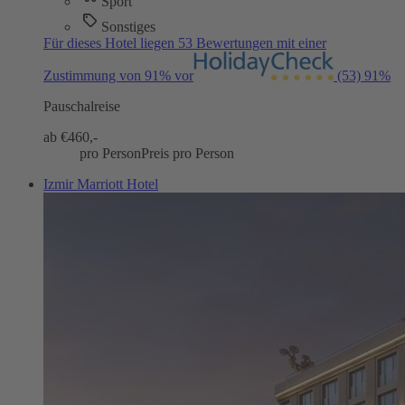
Sport
Sonstiges
Für dieses Hotel liegen 53 Bewertungen mit einer
Zustimmung von 91% vor
(53)
91%
Pauschalreise
ab €
460,-
pro Person
Preis pro Person
Izmir Marriott Hotel