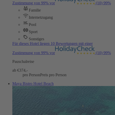
Zustimmung von 99% vor
(10)
99%
Familie
Internetzugang
Pool
Sport
Sonstiges
Für dieses Hotel liegen 10 Bewertungen mit einer
Zustimmung von 99% vor
(10)
99%
Pauschalreise
ab €
374,-
pro Person
Preis pro Person
Maya Bistro Hotel Beach