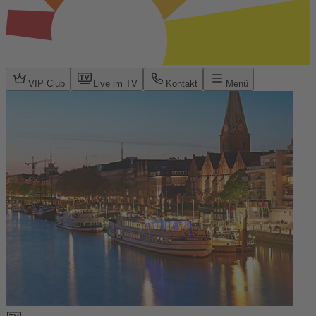
VIP Club
Live im TV
Kontakt
Menü