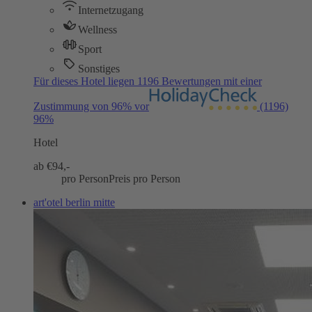
Internetzugang
Wellness
Sport
Sonstiges
Für dieses Hotel liegen 1196 Bewertungen mit einer
Zustimmung von 96% vor
(1196)
96%
Hotel
ab €
94,-
pro Person
Preis pro Person
art'otel berlin mitte