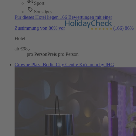
Sport
Sonstiges
Für dieses Hotel liegen 166 Bewertungen mit einer
Zustimmung von 86% vor
(166)
86%
Hotel
ab €
98,-
pro Person
Preis pro Person
Crowne Plaza Berlin City Centre Ku'damm by IHG