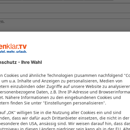
en.
oatien
hönsten Küsten Europas mit den Juwelen Rovinj, Pula, Opatija im Nor