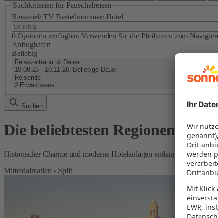
Suchkriterien für Pauschalreisen
Reiseziel/ TV-Bestellnummer/ Hotel
0 Optionen verfügbar. Verwenden Sie die Pfeiltasten zum Navigier
Abflughafen
Beliebig
Reisezeitraum & Dauer
10.08.26 - 10.11.26, Beliebige Dauer
Reisende
2 Erwachsene
Suchen
Die beliebtesten Regionen in Kr
Historischer Charme und moderne Hotelanlagen entlang einer der sc
Mitteldalmatien - Split