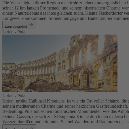
Die Vielseitigkeit dieser Region macht sie zu einem unvergesslichen U
seiner 12 km langen Promenade und seinem historischen Charme war u
einem Naturerlebnis das ihres gleichen sucht. Kleine Fischerdörfer 
Langeweile aufkommen. Sonnenhungrige und Badeurlauber kommen an
Zum Angebot
Istrien - Pula
Istrien - Pula
Istrien, größte Halbinsel Kroatiens, ist wie ein Ort voller Schätze, d
seinem mediterranen Charme und seiner herzlichen Gastfreundschaft. 
Bedeutung. Pula mit seinen romanischen Monumenten wie das Amphitea
kleinen Gassen, die sich zur St Eupemia Kirche durch den malerischen
Wasser hinreißen und erkunden Sie bei Wander- und Radtouren das fa