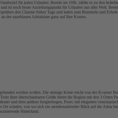
rlaubsziel für jeden Urlauber. Bereits im 19Jh. zählte es zu den belieb
nd ist noch heute Anziehungspunkt für Urlauber aus aller Welt. Beei
versprühen den Charme früher Tage und laden zum Bummeln und Erholen 
 der azurblauen Adriaküste ganz auf Ihre Kosten.
ie gefunden werden wollen. Die steinige Küste reicht von der Kvarner Bu
Trotz ihrer überschaubaren Größe bietet die Region mit den 3 Orten Pu
ter und dem antiken Sergierbogen, Porec mit eleganten venezianische
 Ort winden, von wo sich ein atemberaubender Blick auf die Adria biet
szinierende Hinterland.