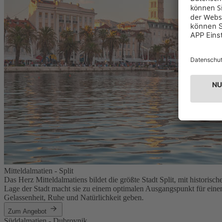
Mitteldalmatien - Split
Das Herz Mitteldalmatiens bildet die größte Stadt Split, mit historisc
Lage der Stadt macht sie zu einem optimalen Ausgangspunkt für einen
Gelassenheit, Ruhe und Natürlichkeit geben.
Zum Angebot
Süddalmatien - Dubrovnik