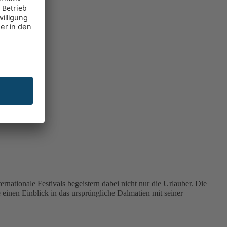
ernationale Festivals begeistern dabei nicht nur die Urlauber. Die
einen Einblick in das ursprüngliche Dalmatien mit seiner