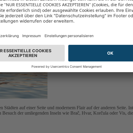
hen Städten auf einer Seite und modernem Flair auf der anderen Seite. Int
 Besuch der umliegenden Inseln wie Brač, Hvar, Korčula oder Vis, die 