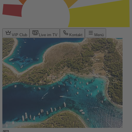
VIP Club
Live im TV
Kontakt
Menü