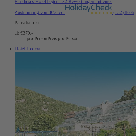
Für dieses Hotel liegen 132 Bewertungen mit einer
Zustimmung von 86% vor
(132)
86%
Pauschalreise
ab €
379,-
pro Person
Preis pro Person
Hotel Hedera