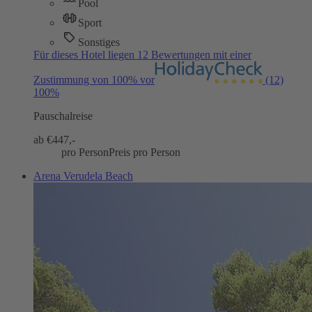
Pool
Sport
Sonstiges
Für dieses Hotel liegen 12 Bewertungen mit einer
Zustimmung von 100% vor
(12)
100%
Pauschalreise
ab €
447,-
pro Person
Preis pro Person
Arena Verudela Beach