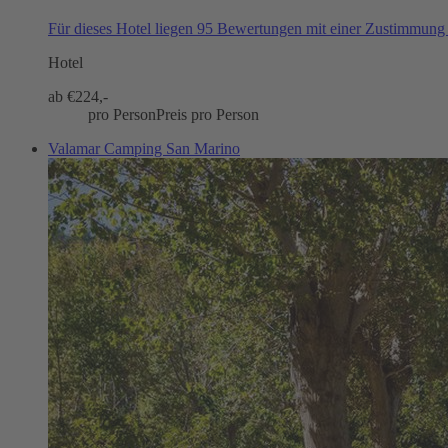
Für dieses Hotel liegen 95 Bewertungen mit einer Zustimmun
Hotel
ab €
224,-
pro Person
Preis pro Person
Valamar Camping San Marino