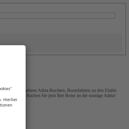
richt türkisfarbene Adria-Buchten, Bootsfahrten zu den Elafiti-
freundschaft. Buchen Sie jetzt Ihre Reise an die sonnige Adria!