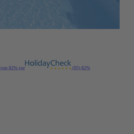
g von 82% vor
(95)
82%