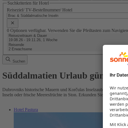
Suchkriterien für Hotel
Reiseziel/ TV-Bestellnummer/ Hotel
0 Optionen verfügbar. Verwenden Sie die Pfeiltasten zum Navigier
Reisezeitraum & Dauer
19.08.26 - 19.11.26, 1 Woche
Reisende
2 Erwachsene
Suchen
Süddalmatien Urlaub günstig b
Dubrovniks historische Mauern und Korčulas Inselzauber machen einen
Inseln oder frische Meeresfrüchte in Ston. Erkunden Sie Weinberge, e
Hotel Pastura