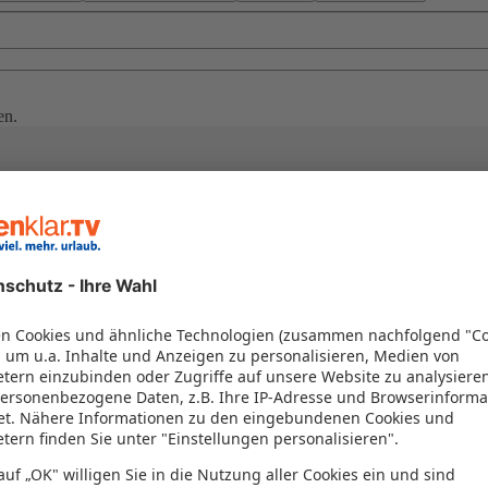
en.
uchen
 Urlaub in Süddalmatien unvergesslich! Ihr Süddalmatien Urlaub versp
ntspannen Sie an Stränden wie Banje oder genießen Sie kroatische Gast