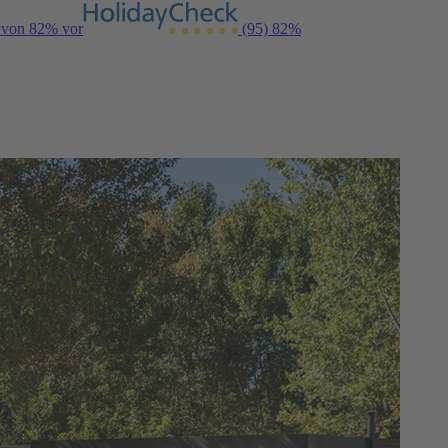
g von 82% vor
(95)
82%