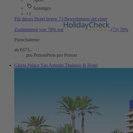
Sonstiges
+1
Für dieses Hotel liegen 73 Bewertungen mit einer
Zustimmung von 78% vor
(73)
78%
Pauschalreise
ab €
673,-
pro Person
Preis pro Person
Gloria Palace San Agustin Thalasso & Hotel