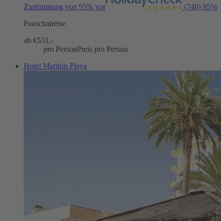
Zustimmung von 95% vor
(740)
95%
Pauschalreise
ab €
531,-
pro Person
Preis pro Person
Hotel Maritim Playa