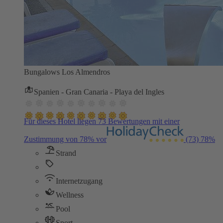
Bungalows Los Almendros
Spanien - Gran Canaria - Playa del Ingles
Für dieses Hotel liegen 73 Bewertungen mit einer
Zustimmung von 78% vor
(73)
78%
Strand
Internetzugang
Wellness
Pool
Sport