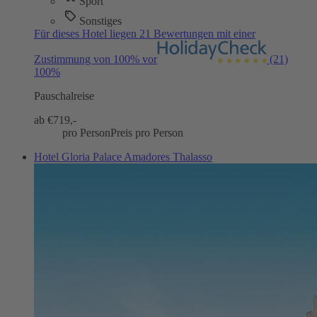
Sport
Sonstiges
Für dieses Hotel liegen 21 Bewertungen mit einer
Zustimmung von 100% vor
(21)
100%
Pauschalreise
ab €
719,-
pro Person
Preis pro Person
Hotel Gloria Palace Amadores Thalasso