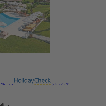
n 96% vor
(2407)
96%
altung