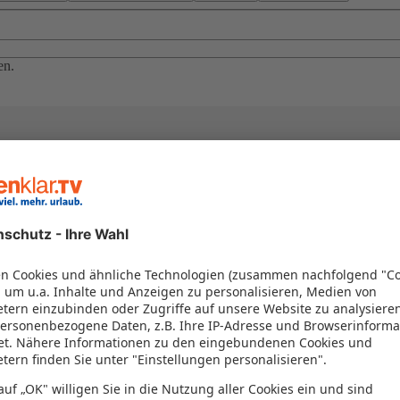
en.
el in einem Paket kombiniert werden – das spart Zeit und Geld. Nutzen 
en!