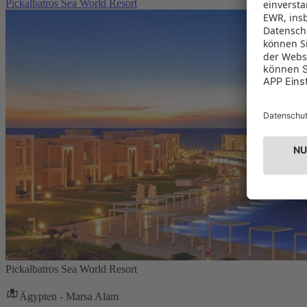
Pickalbatros Sea World Resort
Pickalbatros Sea World Resort
Ägypten - Marsa Alam