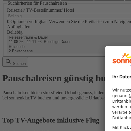
Suchkriterien für Pauschalreisen
Reiseziel/ TV-Bestellnummer/ Hotel
0 Optionen verfügbar. Verwenden Sie die Pfeiltasten zum Navigier
Abflughafen
Beliebig
Reisezeitraum & Dauer
11.08.26 - 11.11.26, Beliebige Dauer
Reisende
2 Erwachsene
Suchen
Pauschalreisen günstig buchen
Pauschalreisen bieten stressfreien Urlaubsgenuss, indem Flug und Hot
bei sonnenklar.TV buchen und unvergessliche Urlaubsmomente erleb
Top TV-Angebote inklusive Flug