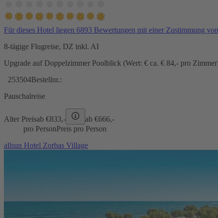
Für dieses Hotel liegen 6893 Bewertungen mit einer Zustimmung vo
8-tägige Flugreise, DZ inkl. AI
Upgrade auf Doppelzimmer Poolblick (Wert: € ca. € 84,- pro Zimmer) 
253504
Bestellnr.:
Pauschalreise
Alter Preis
ab €
833,-
ab €
666,-
pro Person
Preis pro Person
allsun Hotel Zorbas Village