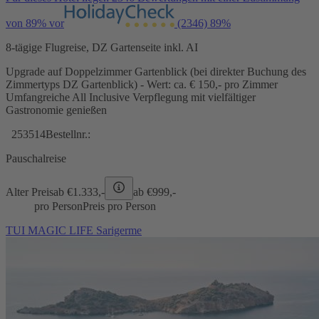
von 89% vor
(2346)
89%
8-tägige Flugreise, DZ Gartenseite inkl. AI
Upgrade auf Doppelzimmer Gartenblick (bei direkter Buchung des
Zimmertyps DZ Gartenblick) - Wert: ca. € 150,- pro Zimmer
Umfangreiche All Inclusive Verpflegung mit vielfältiger
Gastronomie genießen
253514
Bestellnr.:
Pauschalreise
Alter Preis
ab €
1.333,-
ab €
999,-
pro Person
Preis pro Person
TUI MAGIC LIFE Sarigerme