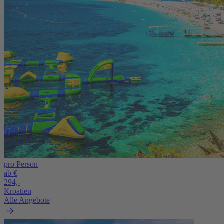
pro Person
ab €
294,-
Kroatien
Alle Angebote