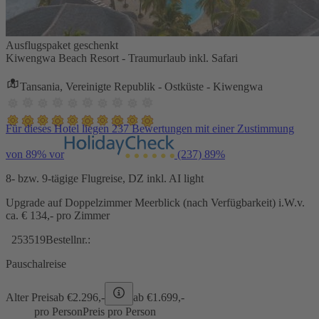
Ausflugspaket geschenkt
Kiwengwa Beach Resort - Traumurlaub inkl. Safari
Tansania, Vereinigte Republik - Ostküste - Kiwengwa
Für dieses Hotel liegen 237 Bewertungen mit einer Zustimmung
von 89% vor
(237)
89%
8- bzw. 9-tägige Flugreise, DZ inkl. AI light
Upgrade auf Doppelzimmer Meerblick (nach Verfügbarkeit) i.W.v.
ca. € 134,- pro Zimmer
253519
Bestellnr.:
Pauschalreise
Alter Preis
ab €
2.296,-
ab €
1.699,-
pro Person
Preis pro Person