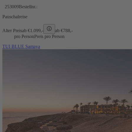
253009
Bestellnr.:
Pauschalreise
Alter Preis
ab €
1.099,-
ab €
788,-
pro Person
Preis pro Person
TUI BLUE Samaya