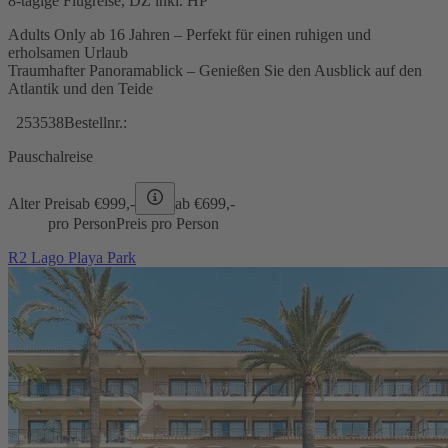
8-tägige Flugreise, DZ inkl. HP
Adults Only ab 16 Jahren – Perfekt für einen ruhigen und
erholsamen Urlaub
Traumhafter Panoramablick – Genießen Sie den Ausblick auf den
Atlantik und den Teide
253538
Bestellnr.:
Pauschalreise
Alter Preis
ab €
999,-
ab €
699,-
pro Person
Preis pro Person
R2 Lago Playa Park