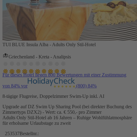
TUI BLUE Insula Alba - Adults Only Stil-Hotel
Griechenland - Kreta - Analipsis
Für dieses Hotel liegen 800 Bewertungen mit einer Zustimmung
von 84% vor
(800)
84%
8-tägige Flugreise, Doppelzimmer Swim-Up inkl. AI
Upgrade auf DZ Swim Up Sharing Pool (bei direkter Buchung des
Zimmertyps DZX2) - Wert: ca. € 550,- pro Zimmer
Adults Only Stil-Hotel ab 16 Jahren – Ruhige Wohlfühlatmosphäre
für erholsame Urlaubstage zu zweit
253537
Bestellnr.: