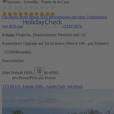
Spanien - Teneriffa - Puerto de la Cruz
Für dieses Hotel liegen 1191 Bewertungen mit einer Zustimmung
von 81% vor
(1191)
81%
8-tägige Flugreise, Doppelzimmer Premium inkl. AI
Kostenfreies Upgrade auf All Inclusive (Wert € 199.- pro Zimmer)
253500
Bestellnr.:
Pauschalreise
Alter Preis
ab €
899,-
ab €
699,-
pro Person
Preis pro Person
TUI BLUE Atlantic Hills - Adults Only Stil-Hotel