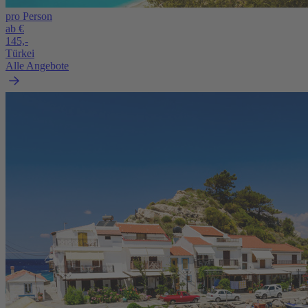
pro Person
ab €
145,-
Türkei
Alle Angebote