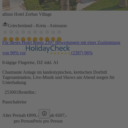
allsun Hotel Zorbas Village
Griechenland - Kreta - Anissaras
Für dieses Hotel liegen 2397 Bewertungen mit einer Zustimmung
von 96% vor
(2397)
96%
8-tägige Flugreise, DZ inkl. AI
Charmante Anlage im landestypischen, kretischen Dorfstil
Tagesanimation, Live-Musik und Shows am Abend sorgen für
Unterhaltung
253001
Bestellnr.:
Pauschalreise
Alter Preis
ab €
899,-
ab €
697,-
pro Person
Preis pro Person