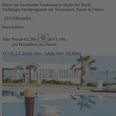
Direkt am traumhaften Sandstrand in idyllischer Bucht
Vielfältiges Sportprogramm mit Wassersport, Tennis & Fitness
253539
Bestellnr.:
Pauschalreise
Alter Preis
ab €
1.299,-
ab €
1.199,-
pro Person
Preis pro Person
TUI BLUE Insula Alba - Adults Only Stil-Hotel