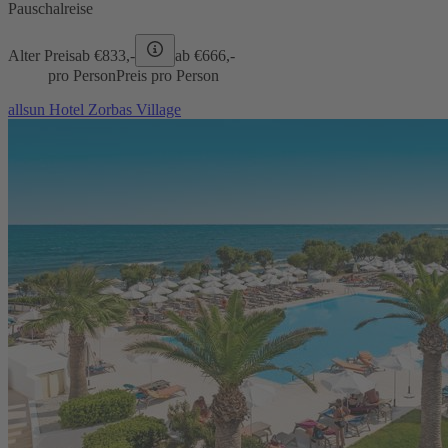
Pauschalreise
Alter Preis
ab €
833,-
ab €
666,-
pro Person
Preis pro Person
allsun Hotel Zorbas Village