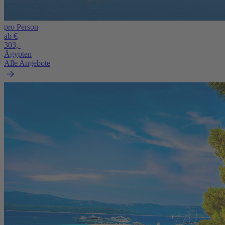
pro Person
ab €
303,-
Ägypten
Alle Angebote