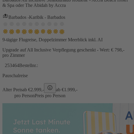
& Spa oder The Abidah by Accra
Barbados -Karibik - Barbados
9-tägige Flugreise, Doppelzimmer Meerblick inkl. AI
Upgrade auf All Inclusive Verpflegung geschenkt - Wert: € 798,-
pro Zimmer
253464
Bestellnr.:
Pauschalreise
Alter Preis
ab €
2.999,-
ab €
1.999,-
pro Person
Preis pro Person