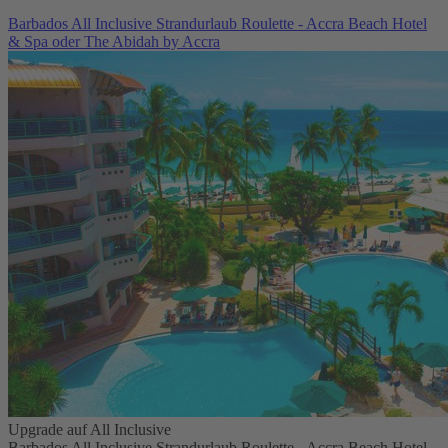
Barbados All Inclusive Strandurlaub Roulette - Accra Beach Hotel
& Spa oder The Abidah by Accra
Upgrade auf All Inclusive
Barbados All Inclusive Strandurlaub Roulette - Accra Beach Hotel