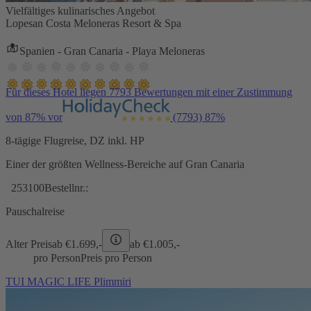
Vielfältiges kulinarisches Angebot
Lopesan Costa Meloneras Resort & Spa
Spanien - Gran Canaria - Playa Meloneras
Für dieses Hotel liegen 7793 Bewertungen mit einer Zustimmung
von 87% vor
(7793)
87%
8-tägige Flugreise, DZ inkl. HP
Einer der größten Wellness-Bereiche auf Gran Canaria
253100
Bestellnr.:
Pauschalreise
Alter Preis
ab €
1.699,-
ab €
1.005,-
pro Person
Preis pro Person
TUI MAGIC LIFE Plimmiri