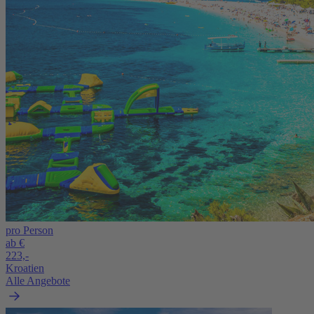
pro Person
ab €
223,-
Kroatien
Alle Angebote