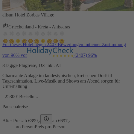
allsun Hotel Zorbas Village
Griechenland - Kreta - Anissaras
Für dieses Hotel liegen 2407 Bewertungen mit einer Zustimmung
von 96% vor
(2407)
96%
8-tägige Flugreise, DZ inkl. AI
Charmante Anlage im landestypischen, kretischen Dorfstil
Tagesanimation, Live-Musik und Shows am Abend sorgen für
Unterhaltung
253001
Bestellnr.:
Pauschalreise
Alter Preis
ab €
899,-
ab €
697,-
pro Person
Preis pro Person