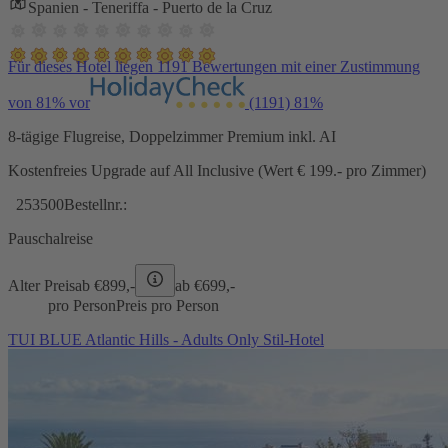
Spanien - Teneriffa - Puerto de la Cruz
Für dieses Hotel liegen 1191 Bewertungen mit einer Zustimmung
von 81% vor
(1191)
81%
8-tägige Flugreise, Doppelzimmer Premium inkl. AI
Kostenfreies Upgrade auf All Inclusive (Wert € 199.- pro Zimmer)
253500
Bestellnr.:
Pauschalreise
Alter Preis
ab €
899,-
ab €
699,-
pro Person
Preis pro Person
TUI BLUE Atlantic Hills - Adults Only Stil-Hotel