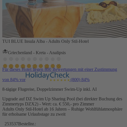
TUI BLUE Insula Alba - Adults Only Stil-Hotel
Griechenland - Kreta - Analipsis
Für dieses Hotel liegen 800 Bewertungen mit einer Zustimmung
von 84% vor
(800)
84%
8-tägige Flugreise, Doppelzimmer Swim-Up inkl. AI
Upgrade auf DZ Swim Up Sharing Pool (bei direkter Buchung des
Zimmertyps DZX2) - Wert: ca. € 550,- pro Zimmer
Adults Only Stil-Hotel ab 16 Jahren – Ruhige Wohlfühlatmosphäre
für erholsame Urlaubstage zu zweit
253537
Bestellnr.: