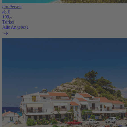
pro Person
ab €
199,-
Türkei
Alle Angebote