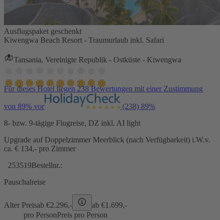
Ausflugspaket geschenkt
Kiwengwa Beach Resort - Traumurlaub inkl. Safari
Tansania, Vereinigte Republik - Ostküste - Kiwengwa
Für dieses Hotel liegen 238 Bewertungen mit einer Zustimmung
von 89% vor
(238)
89%
8- bzw. 9-tägige Flugreise, DZ inkl. AI light
Upgrade auf Doppelzimmer Meerblick (nach Verfügbarkeit) i.W.v.
ca. € 134,- pro Zimmer
253519
Bestellnr.:
Pauschalreise
Alter Preis
ab €
2.296,-
ab €
1.699,-
pro Person
Preis pro Person