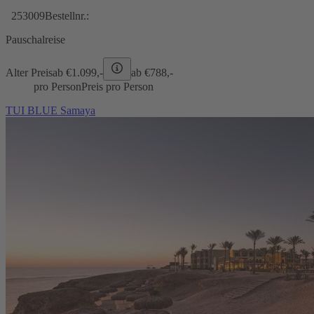
253009
Bestellnr.:
Pauschalreise
Alter Preis
ab €
1.099,-
ab €
788,-
pro Person
Preis pro Person
TUI BLUE Samaya