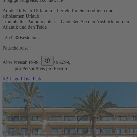
8-tägige Flugreise, DZ inkl. HP
Adults Only ab 16 Jahren – Perfekt für einen ruhigen und
erholsamen Urlaub
Traumhafter Panoramablick – Genießen Sie den Ausblick auf den
Atlantik und den Teide
253538
Bestellnr.:
Pauschalreise
Alter Preis
ab €
999,-
ab €
699,-
pro Person
Preis pro Person
R2 Lago Playa Park