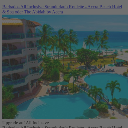
Barbados All Inclusive Strandurlaub Roulette - Accra Beach Hotel
& Spa oder The Abidah by Accra
Upgrade auf All Inclusive
Barbados All Inclusive Strandurlaub Roulette - Accra Beach Hotel