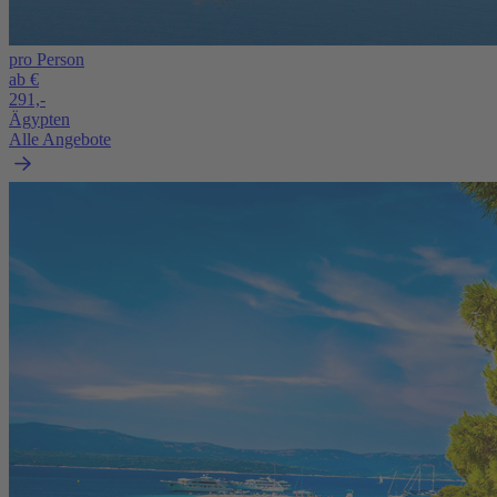
pro Person
ab €
291,-
Ägypten
Alle Angebote