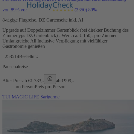
von 89% vor
(2350)
89%
8-tägige Flugreise, DZ Gartenseite inkl. AI
Upgrade auf Doppelzimmer Gartenblick (bei direkter Buchung des
Zimmertyps DZ Gartenblick) - Wert: ca. € 150,- pro Zimmer
Umfangreiche All Inclusive Verpflegung mit vielfältiger
Gastronomie genießen
253514
Bestellnr.:
Pauschalreise
Alter Preis
ab €
1.333,-
ab €
999,-
pro Person
Preis pro Person
TUI MAGIC LIFE Sarigerme