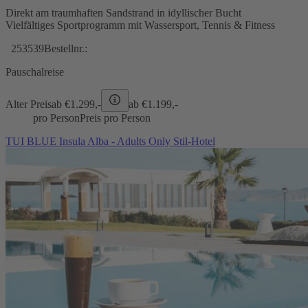
Direkt am traumhaften Sandstrand in idyllischer Bucht
Vielfältiges Sportprogramm mit Wassersport, Tennis & Fitness
253539
Bestellnr.:
Pauschalreise
Alter Preis
ab €
1.299,-
ab €
1.199,-
pro Person
Preis pro Person
TUI BLUE Insula Alba - Adults Only Stil-Hotel