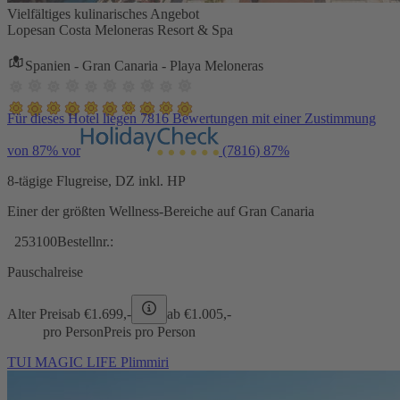
Vielfältiges kulinarisches Angebot
Lopesan Costa Meloneras Resort & Spa
Spanien - Gran Canaria - Playa Meloneras
Für dieses Hotel liegen 7816 Bewertungen mit einer Zustimmung
von 87% vor
(7816)
87%
8-tägige Flugreise, DZ inkl. HP
Einer der größten Wellness-Bereiche auf Gran Canaria
253100
Bestellnr.:
Pauschalreise
Alter Preis
ab €
1.699,-
ab €
1.005,-
pro Person
Preis pro Person
TUI MAGIC LIFE Plimmiri