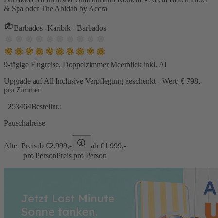
& Spa oder The Abidah by Accra
Barbados -Karibik - Barbados
9-tägige Flugreise, Doppelzimmer Meerblick inkl. AI
Upgrade auf All Inclusive Verpflegung geschenkt - Wert: € 798,-
pro Zimmer
253464
Bestellnr.:
Pauschalreise
Alter Preis
ab €
2.999,-
ab €
1.999,-
pro Person
Preis pro Person