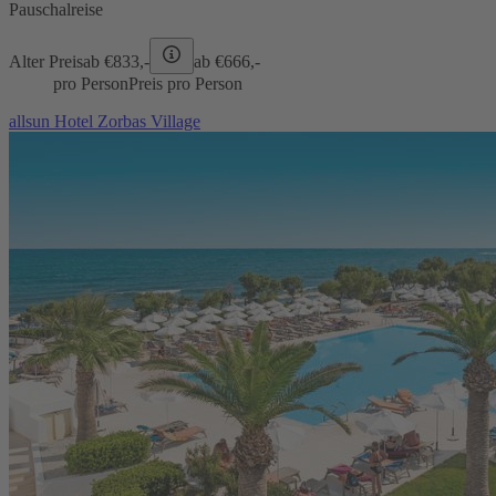
Pauschalreise
Alter Preis
ab €
833,-
ab €
666,-
pro Person
Preis pro Person
allsun Hotel Zorbas Village