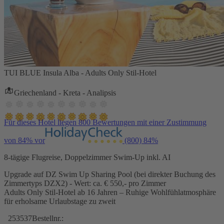
TUI BLUE Insula Alba - Adults Only Stil-Hotel
Griechenland - Kreta - Analipsis
Für dieses Hotel liegen 800 Bewertungen mit einer Zustimmung
von 84% vor
(800)
84%
8-tägige Flugreise, Doppelzimmer Swim-Up inkl. AI
Upgrade auf DZ Swim Up Sharing Pool (bei direkter Buchung des
Zimmertyps DZX2) - Wert: ca. € 550,- pro Zimmer
Adults Only Stil-Hotel ab 16 Jahren – Ruhige Wohlfühlatmosphäre
für erholsame Urlaubstage zu zweit
253537
Bestellnr.: