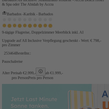
& Spa oder The Abidah by Accra
Barbados -Karibik - Barbados
9-tägige Flugreise, Doppelzimmer Meerblick inkl. AI
Upgrade auf All Inclusive Verpflegung geschenkt - Wert: € 798,-
pro Zimmer
253464
Bestellnr.:
Pauschalreise
Alter Preis
ab €
2.999,-
ab €
1.999,-
pro Person
Preis pro Person