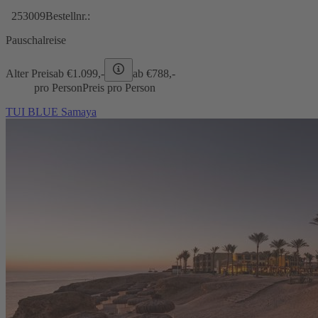
253009
Bestellnr.:
Pauschalreise
Alter Preis
ab €
1.099,-
ab €
788,-
pro Person
Preis pro Person
TUI BLUE Samaya