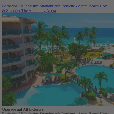
Barbados All Inclusive Strandurlaub Roulette - Accra Beach Hotel
& Spa oder The Abidah by Accra
Upgrade auf All Inclusive
Barbados All Inclusive Strandurlaub Roulette - Accra Beach Hotel