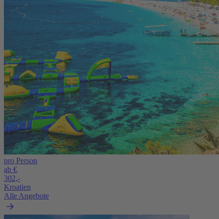
pro Person
ab €
302,-
Kroatien
Alle Angebote