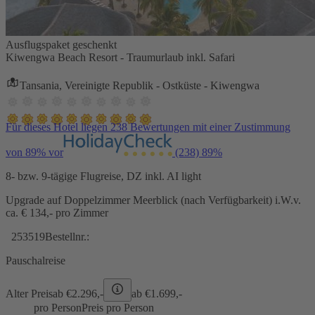
Ausflugspaket geschenkt
Kiwengwa Beach Resort - Traumurlaub inkl. Safari
Tansania, Vereinigte Republik - Ostküste - Kiwengwa
Für dieses Hotel liegen 238 Bewertungen mit einer Zustimmung
von 89% vor
(238)
89%
8- bzw. 9-tägige Flugreise, DZ inkl. AI light
Upgrade auf Doppelzimmer Meerblick (nach Verfügbarkeit) i.W.v.
ca. € 134,- pro Zimmer
253519
Bestellnr.:
Pauschalreise
Alter Preis
ab €
2.296,-
ab €
1.699,-
pro Person
Preis pro Person