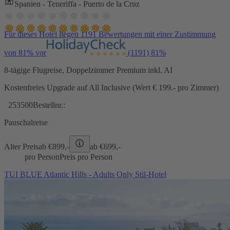
Spanien - Teneriffa - Puerto de la Cruz
Für dieses Hotel liegen 1191 Bewertungen mit einer Zustimmung
von 81% vor
(1191)
81%
8-tägige Flugreise, Doppelzimmer Premium inkl. AI
Kostenfreies Upgrade auf All Inclusive (Wert € 199.- pro Zimmer)
253500
Bestellnr.:
Pauschalreise
Alter Preis
ab €
899,-
ab €
699,-
pro Person
Preis pro Person
TUI BLUE Atlantic Hills - Adults Only Stil-Hotel