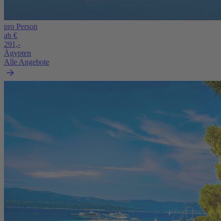
pro Person
ab €
291,-
Ägypten
Alle Angebote