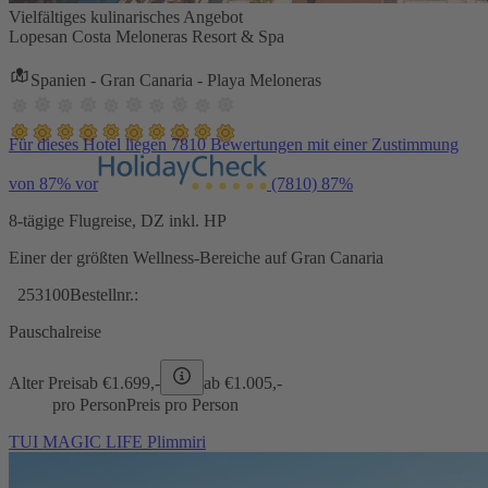
Vielfältiges kulinarisches Angebot
Lopesan Costa Meloneras Resort & Spa
Spanien - Gran Canaria - Playa Meloneras
Für dieses Hotel liegen 7810 Bewertungen mit einer Zustimmung
von 87% vor
(7810)
87%
8-tägige Flugreise, DZ inkl. HP
Einer der größten Wellness-Bereiche auf Gran Canaria
253100
Bestellnr.:
Pauschalreise
Alter Preis
ab €
1.699,-
ab €
1.005,-
pro Person
Preis pro Person
TUI MAGIC LIFE Plimmiri