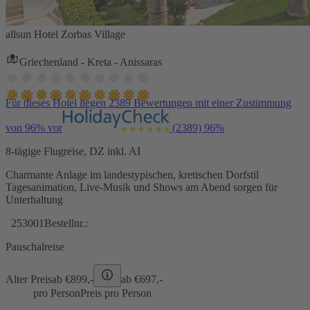
allsun Hotel Zorbas Village
Griechenland - Kreta - Anissaras
Für dieses Hotel liegen 2389 Bewertungen mit einer Zustimmung
von 96% vor
(2389)
96%
8-tägige Flugreise, DZ inkl. AI
Charmante Anlage im landestypischen, kretischen Dorfstil
Tagesanimation, Live-Musik und Shows am Abend sorgen für
Unterhaltung
253001
Bestellnr.:
Pauschalreise
Alter Preis
ab €
899,-
ab €
697,-
pro Person
Preis pro Person