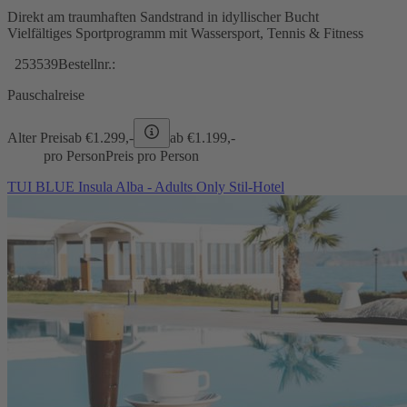
Direkt am traumhaften Sandstrand in idyllischer Bucht
Vielfältiges Sportprogramm mit Wassersport, Tennis & Fitness
253539
Bestellnr.:
Pauschalreise
Alter Preis
ab €
1.299,-
ab €
1.199,-
pro Person
Preis pro Person
TUI BLUE Insula Alba - Adults Only Stil-Hotel