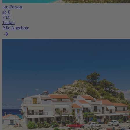
pro Person
ab €
233,-
Türkei
Alle Angebote