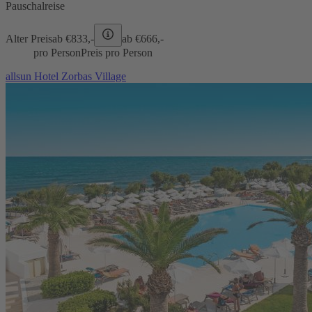
Pauschalreise
Alter Preis
ab €
833,-
ab €
666,-
pro Person
Preis pro Person
allsun Hotel Zorbas Village