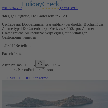
von 89% vor
(2350)
89%
8-tägige Flugreise, DZ Gartenseite inkl. AI
Upgrade auf Doppelzimmer Gartenblick (bei direkter Buchung des
Zimmertyps DZ Gartenblick) - Wert: ca. € 150,- pro Zimmer
Umfangreiche All Inclusive Verpflegung mit vielfältiger
Gastronomie genießen
253514
Bestellnr.:
Pauschalreise
Alter Preis
ab €
1.333,-
ab €
999,-
pro Person
Preis pro Person
TUI MAGIC LIFE Sarigerme