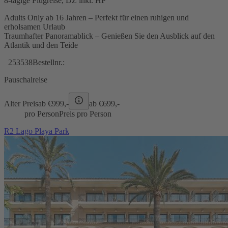
8-tägige Flugreise, DZ inkl. HP
Adults Only ab 16 Jahren – Perfekt für einen ruhigen und
erholsamen Urlaub
Traumhafter Panoramablick – Genießen Sie den Ausblick auf den
Atlantik und den Teide
253538
Bestellnr.:
Pauschalreise
Alter Preis
ab €
999,-
ab €
699,-
pro Person
Preis pro Person
R2 Lago Playa Park