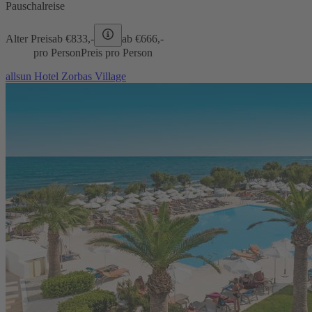
Pauschalreise
Alter Preis
ab €
833,-
ab €
666,-
pro Person
Preis pro Person
allsun Hotel Zorbas Village