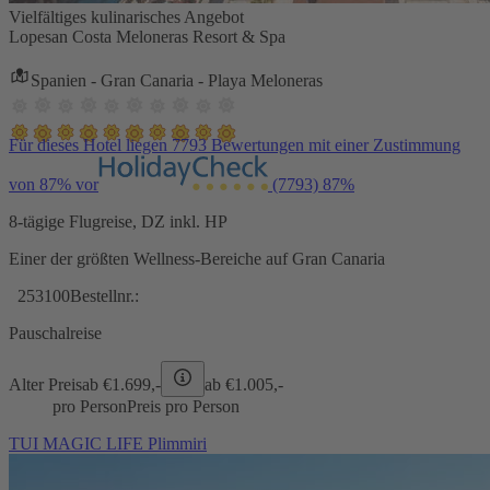
Vielfältiges kulinarisches Angebot
Lopesan Costa Meloneras Resort & Spa
Spanien - Gran Canaria - Playa Meloneras
Für dieses Hotel liegen 7793 Bewertungen mit einer Zustimmung
von 87% vor
(7793)
87%
8-tägige Flugreise, DZ inkl. HP
Einer der größten Wellness-Bereiche auf Gran Canaria
253100
Bestellnr.:
Pauschalreise
Alter Preis
ab €
1.699,-
ab €
1.005,-
pro Person
Preis pro Person
TUI MAGIC LIFE Plimmiri