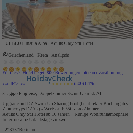
TUI BLUE Insula Alba - Adults Only Stil-Hotel
Griechenland - Kreta - Analipsis
Für dieses Hotel liegen 800 Bewertungen mit einer Zustimmung
von 84% vor
(800)
84%
8-tägige Flugreise, Doppelzimmer Swim-Up inkl. AI
Upgrade auf DZ Swim Up Sharing Pool (bei direkter Buchung des
Zimmertyps DZX2) - Wert: ca. € 550,- pro Zimmer
Adults Only Stil-Hotel ab 16 Jahren – Ruhige Wohlfühlatmosphäre
für erholsame Urlaubstage zu zweit
253537
Bestellnr.: