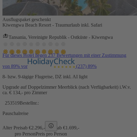
Ausflugspaket geschenkt
Kiwengwa Beach Resort - Traumurlaub inkl. Safari
Tansania, Vereinigte Republik - Ostküste - Kiwengwa
Für dieses Hotel liegen 237 Bewertungen mit einer Zustimmung
von 89% vor
(237)
89%
8- bzw. 9-tägige Flugreise, DZ inkl. AI light
Upgrade auf Doppelzimmer Meerblick (nach Verfügbarkeit) i.W.v.
ca. € 134,- pro Zimmer
253519
Bestellnr.:
Pauschalreise
Alter Preis
ab €
2.296,-
ab €
1.699,-
pro Person
Preis pro Person