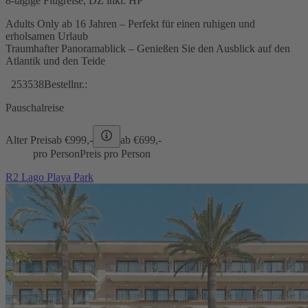
8-tägige Flugreise, DZ inkl. HP
Adults Only ab 16 Jahren – Perfekt für einen ruhigen und
erholsamen Urlaub
Traumhafter Panoramablick – Genießen Sie den Ausblick auf den
Atlantik und den Teide
253538
Bestellnr.:
Pauschalreise
Alter Preis
ab €
999,-
ab €
699,-
pro Person
Preis pro Person
R2 Lago Playa Park