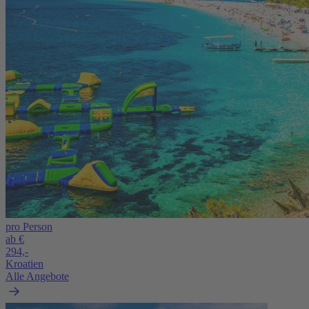
pro Person
ab €
294,-
Kroatien
Alle Angebote