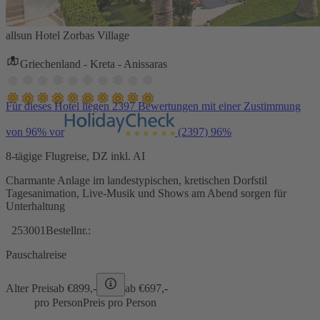
allsun Hotel Zorbas Village
Griechenland - Kreta - Anissaras
Für dieses Hotel liegen 2397 Bewertungen mit einer Zustimmung
von 96% vor
(2397)
96%
8-tägige Flugreise, DZ inkl. AI
Charmante Anlage im landestypischen, kretischen Dorfstil
Tagesanimation, Live-Musik und Shows am Abend sorgen für
Unterhaltung
253001
Bestellnr.:
Pauschalreise
Alter Preis
ab €
899,-
ab €
697,-
pro Person
Preis pro Person