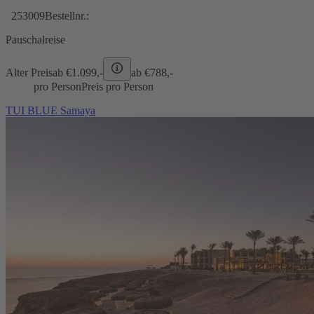
253009
Bestellnr.:
Pauschalreise
Alter Preis
ab €
1.099,-
ab €
788,-
pro Person
Preis pro Person
TUI BLUE Samaya