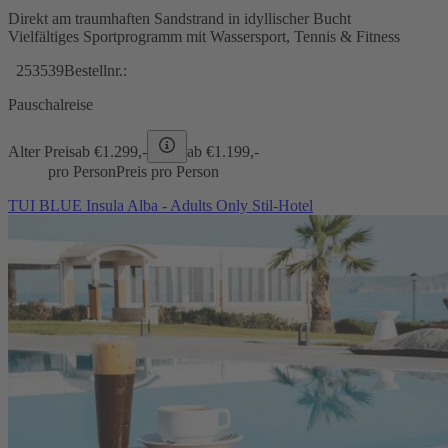
Direkt am traumhaften Sandstrand in idyllischer Bucht
Vielfältiges Sportprogramm mit Wassersport, Tennis & Fitness
253539
Bestellnr.:
Pauschalreise
Alter Preis
ab €
1.299,-
ab €
1.199,-
pro Person
Preis pro Person
TUI BLUE Insula Alba - Adults Only Stil-Hotel