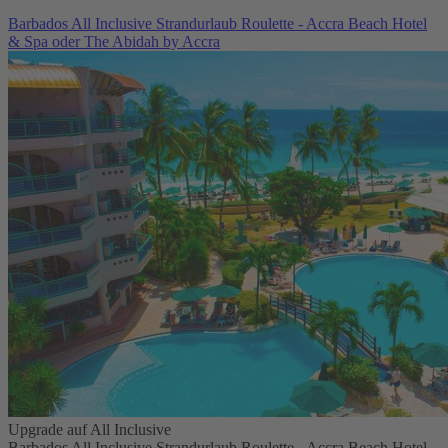
Barbados All Inclusive Strandurlaub Roulette - Accra Beach Hotel
& Spa oder The Abidah by Accra
Upgrade auf All Inclusive
Barbados All Inclusive Strandurlaub Roulette - Accra Beach Hotel