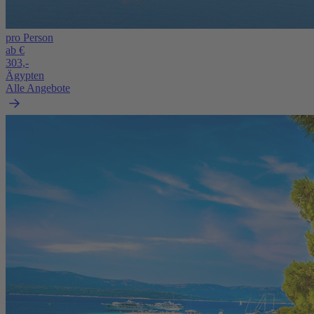
pro Person
ab €
303,-
Ägypten
Alle Angebote