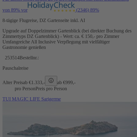
von 89% vor
(2346)
89%
8-tägige Flugreise, DZ Gartenseite inkl. AI
Upgrade auf Doppelzimmer Gartenblick (bei direkter Buchung des
Zimmertyps DZ Gartenblick) - Wert: ca. € 150,- pro Zimmer
Umfangreiche All Inclusive Verpflegung mit vielfältiger
Gastronomie genießen
253514
Bestellnr.:
Pauschalreise
Alter Preis
ab €
1.333,-
ab €
999,-
pro Person
Preis pro Person
TUI MAGIC LIFE Sarigerme