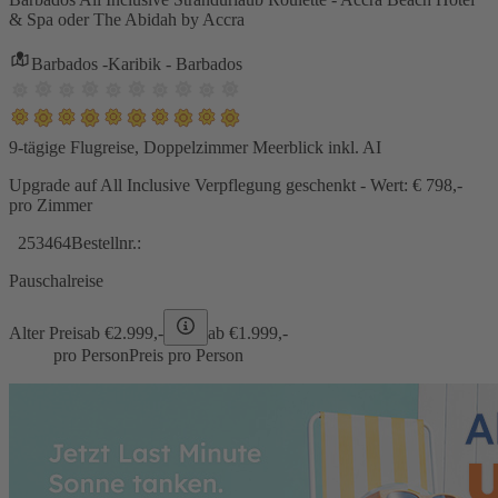
& Spa oder The Abidah by Accra
Barbados -Karibik - Barbados
9-tägige Flugreise, Doppelzimmer Meerblick inkl. AI
Upgrade auf All Inclusive Verpflegung geschenkt - Wert: € 798,-
pro Zimmer
253464
Bestellnr.:
Pauschalreise
Alter Preis
ab €
2.999,-
ab €
1.999,-
pro Person
Preis pro Person