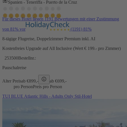
Spanien - Teneriffa - Puerto de la Cruz
Für dieses Hotel liegen 1191 Bewertungen mit einer Zustimmung
von 81% vor
(1191)
81%
8-tägige Flugreise, Doppelzimmer Premium inkl. AI
Kostenfreies Upgrade auf All Inclusive (Wert € 199.- pro Zimmer)
253500
Bestellnr.:
Pauschalreise
Alter Preis
ab €
899,-
ab €
699,-
pro Person
Preis pro Person
TUI BLUE Atlantic Hills - Adults Only Stil-Hotel