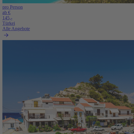
pro Person
ab €
145,-
Türkei
Alle Angebote