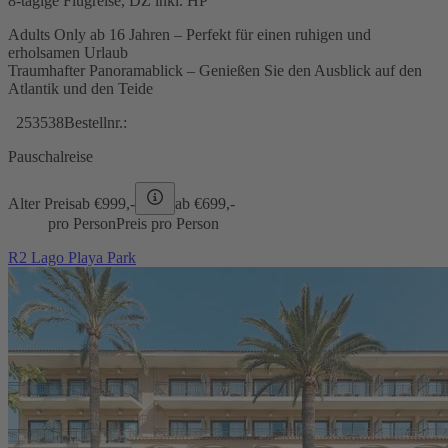
8-tägige Flugreise, DZ inkl. HP
Adults Only ab 16 Jahren – Perfekt für einen ruhigen und
erholsamen Urlaub
Traumhafter Panoramablick – Genießen Sie den Ausblick auf den
Atlantik und den Teide
253538
Bestellnr.:
Pauschalreise
Alter Preis
ab €
999,-
ab €
699,-
pro Person
Preis pro Person
R2 Lago Playa Park