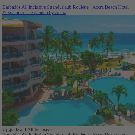
Barbados All Inclusive Strandurlaub Roulette - Accra Beach Hotel
& Spa oder The Abidah by Accra
Upgrade auf All Inclusive
Barbados All Inclusive Strandurlaub Roulette - Accra Beach Hotel