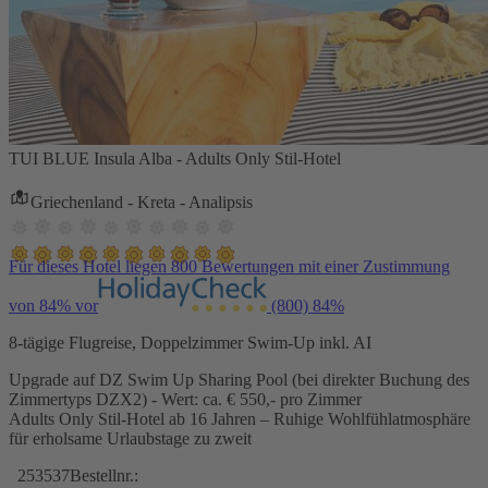
TUI BLUE Insula Alba - Adults Only Stil-Hotel
Griechenland - Kreta - Analipsis
Für dieses Hotel liegen 800 Bewertungen mit einer Zustimmung
von 84% vor
(800)
84%
8-tägige Flugreise, Doppelzimmer Swim-Up inkl. AI
Upgrade auf DZ Swim Up Sharing Pool (bei direkter Buchung des
Zimmertyps DZX2) - Wert: ca. € 550,- pro Zimmer
Adults Only Stil-Hotel ab 16 Jahren – Ruhige Wohlfühlatmosphäre
für erholsame Urlaubstage zu zweit
253537
Bestellnr.: