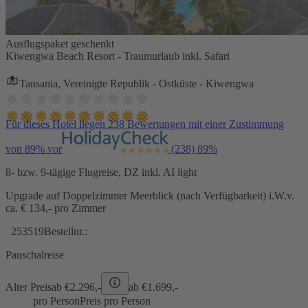
Ausflugspaket geschenkt
Kiwengwa Beach Resort - Traumurlaub inkl. Safari
Tansania, Vereinigte Republik - Ostküste - Kiwengwa
Für dieses Hotel liegen 238 Bewertungen mit einer Zustimmung
von 89% vor
(238)
89%
8- bzw. 9-tägige Flugreise, DZ inkl. AI light
Upgrade auf Doppelzimmer Meerblick (nach Verfügbarkeit) i.W.v.
ca. € 134,- pro Zimmer
253519
Bestellnr.:
Pauschalreise
Alter Preis
ab €
2.296,-
ab €
1.699,-
pro Person
Preis pro Person