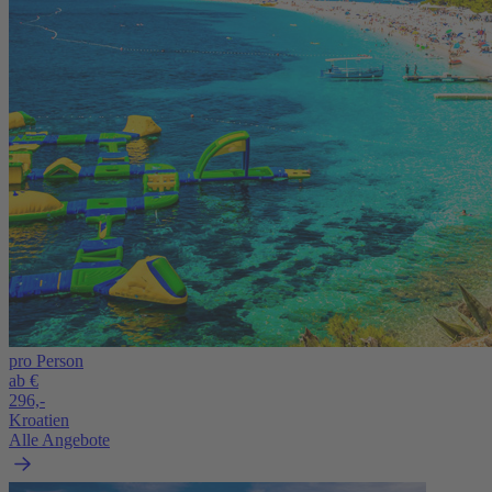
pro Person
ab €
296,-
Kroatien
Alle Angebote