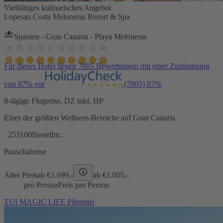
Vielfältiges kulinarisches Angebot
Lopesan Costa Meloneras Resort & Spa
Spanien - Gran Canaria - Playa Meloneras
Für dieses Hotel liegen 7805 Bewertungen mit einer Zustimmung
von 87% vor
(7805)
87%
8-tägige Flugreise, DZ inkl. HP
Einer der größten Wellness-Bereiche auf Gran Canaria
253100
Bestellnr.:
Pauschalreise
Alter Preis
ab €
1.699,-
ab €
1.005,-
pro Person
Preis pro Person
TUI MAGIC LIFE Plimmiri