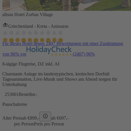
allsun Hotel Zorbas Village
Griechenland - Kreta - Anissaras
Für dieses Hotel liegen 2407 Bewertungen mit einer Zustimmung
von 96% vor
(2407)
96%
8-tägige Flugreise, DZ inkl. AI
Charmante Anlage im landestypischen, kretischen Dorfstil
Tagesanimation, Live-Musik und Shows am Abend sorgen für
Unterhaltung
253001
Bestellnr.:
Pauschalreise
Alter Preis
ab €
899,-
ab €
697,-
pro Person
Preis pro Person