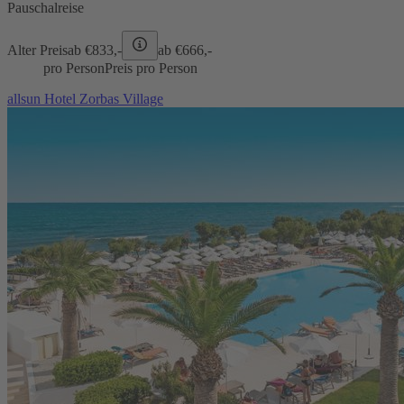
Pauschalreise
Alter Preis
ab €
833,-
ab €
666,-
pro Person
Preis pro Person
allsun Hotel Zorbas Village