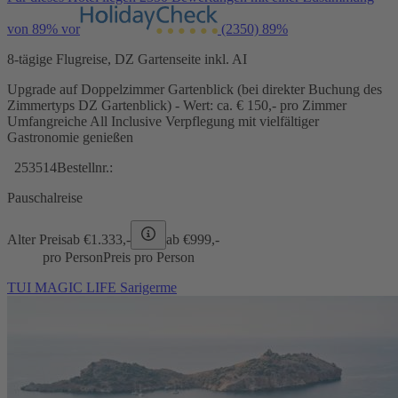
von 89% vor
(2350)
89%
8-tägige Flugreise, DZ Gartenseite inkl. AI
Upgrade auf Doppelzimmer Gartenblick (bei direkter Buchung des
Zimmertyps DZ Gartenblick) - Wert: ca. € 150,- pro Zimmer
Umfangreiche All Inclusive Verpflegung mit vielfältiger
Gastronomie genießen
253514
Bestellnr.:
Pauschalreise
Alter Preis
ab €
1.333,-
ab €
999,-
pro Person
Preis pro Person
TUI MAGIC LIFE Sarigerme