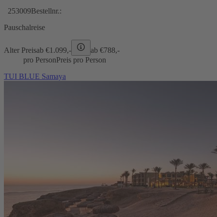
253009
Bestellnr.:
Pauschalreise
Alter Preis
ab €
1.099,-
ab €
788,-
pro Person
Preis pro Person
TUI BLUE Samaya