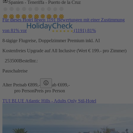
Spanien - Teneriffa - Puerto de la Cruz
Für dieses Hotel liegen 1191 Bewertungen mit einer Zustimmung
von 81% vor
(1191)
81%
8-tägige Flugreise, Doppelzimmer Premium inkl. AI
Kostenfreies Upgrade auf All Inclusive (Wert € 199.- pro Zimmer)
253500
Bestellnr.:
Pauschalreise
Alter Preis
ab €
899,-
ab €
699,-
pro Person
Preis pro Person
TUI BLUE Atlantic Hills - Adults Only Stil-Hotel