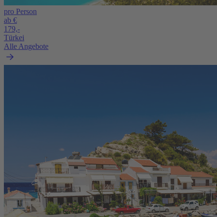
pro Person
ab €
179,-
Türkei
Alle Angebote