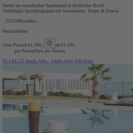
Direkt am traumhaften Sandstrand in idyllischer Bucht
Vielfältiges Sportprogramm mit Wassersport, Tennis & Fitness
253539
Bestellnr.:
Pauschalreise
Alter Preis
ab €
1.299,-
ab €
1.199,-
pro Person
Preis pro Person
TUI BLUE Insula Alba - Adults Only Stil-Hotel