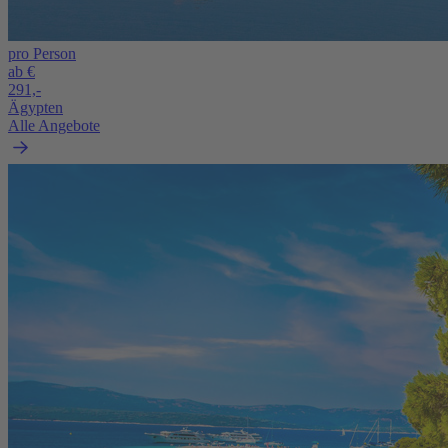
pro Person
ab €
291,-
Ägypten
Alle Angebote