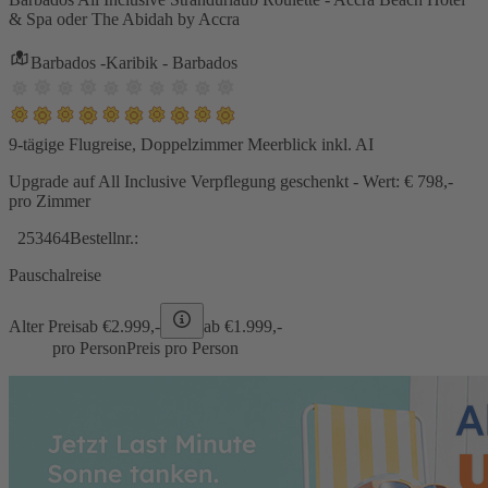
& Spa oder The Abidah by Accra
Barbados -Karibik - Barbados
9-tägige Flugreise, Doppelzimmer Meerblick inkl. AI
Upgrade auf All Inclusive Verpflegung geschenkt - Wert: € 798,-
pro Zimmer
253464
Bestellnr.:
Pauschalreise
Alter Preis
ab €
2.999,-
ab €
1.999,-
pro Person
Preis pro Person