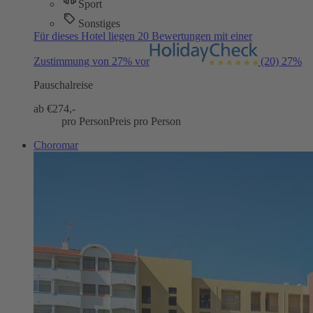
Sport
Sonstiges
Für dieses Hotel liegen 20 Bewertungen mit einer
Zustimmung von 27% vor
(20)
27%
Pauschalreise
ab €
274,-
pro Person
Preis pro Person
Choromar