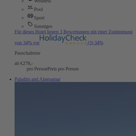
Wellness
Pool
Sport
Sonstiges
Für dieses Hotel liegen 3 Bewertungen mit einer Zustimmung
von 34% vor
(3)
34%
Pauschalreise
ab €
278,-
pro Person
Preis pro Person
Paladim and Alagoamar