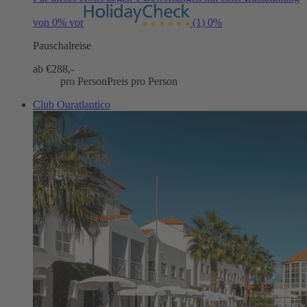
von 0% vor
(1)
0%
Pauschalreise
ab €
288,-
pro Person
Preis pro Person
Club Ouratlantico