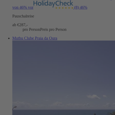
von 46% vor
(8)
46%
Pauschalreise
ab €
287,-
pro Person
Preis pro Person
Muthu Clube Praia da Oura