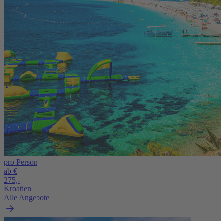
pro Person
ab €
275,-
Kroatien
Alle Angebote