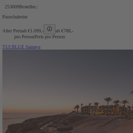
253009
Bestellnr.:
Pauschalreise
Alter Preis
ab €
1.099,-
ab €
788,-
pro Person
Preis pro Person
TUI BLUE Samaya