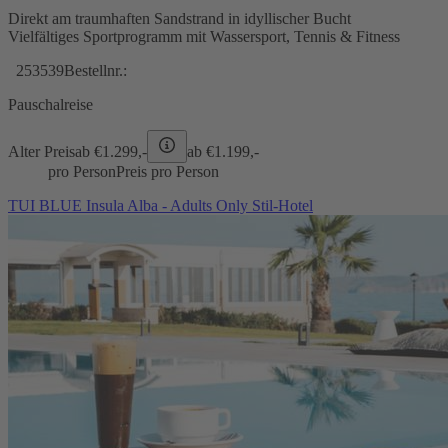
Direkt am traumhaften Sandstrand in idyllischer Bucht
Vielfältiges Sportprogramm mit Wassersport, Tennis & Fitness
253539
Bestellnr.:
Pauschalreise
Alter Preis
ab €
1.299,-
ab €
1.199,-
pro Person
Preis pro Person
TUI BLUE Insula Alba - Adults Only Stil-Hotel