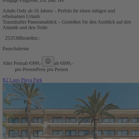
8-tägige Flugreise, DZ inkl. HP
Adults Only ab 16 Jahren – Perfekt für einen ruhigen und
erholsamen Urlaub
Traumhafter Panoramablick – Genießen Sie den Ausblick auf den
Atlantik und den Teide
253538
Bestellnr.:
Pauschalreise
Alter Preis
ab €
999,-
ab €
699,-
pro Person
Preis pro Person
R2 Lago Playa Park