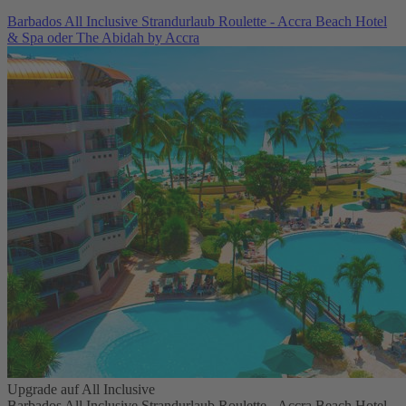
Barbados All Inclusive Strandurlaub Roulette - Accra Beach Hotel
& Spa oder The Abidah by Accra
Upgrade auf All Inclusive
Barbados All Inclusive Strandurlaub Roulette - Accra Beach Hotel