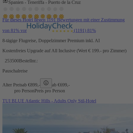
Spanien - Teneriffa - Puerto de la Cruz
Für dieses Hotel liegen 1191 Bewertungen mit einer Zustimmung
von 81% vor
(1191)
81%
8-tägige Flugreise, Doppelzimmer Premium inkl. AI
Kostenfreies Upgrade auf All Inclusive (Wert € 199.- pro Zimmer)
253500
Bestellnr.:
Pauschalreise
Alter Preis
ab €
899,-
ab €
699,-
pro Person
Preis pro Person
TUI BLUE Atlantic Hills - Adults Only Stil-Hotel