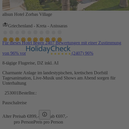
allsun Hotel Zorbas Village
Griechenland - Kreta - Anissaras
Für dieses Hotel liegen 2407 Bewertungen mit einer Zustimmung
von 96% vor
(2407)
96%
8-tägige Flugreise, DZ inkl. AI
Charmante Anlage im landestypischen, kretischen Dorfstil
Tagesanimation, Live-Musik und Shows am Abend sorgen für
Unterhaltung
253001
Bestellnr.:
Pauschalreise
Alter Preis
ab €
899,-
ab €
697,-
pro Person
Preis pro Person