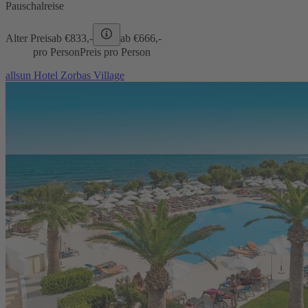
Pauschalreise
Alter Preis
ab €
833,-
ab €
666,-
pro Person
Preis pro Person
allsun Hotel Zorbas Village