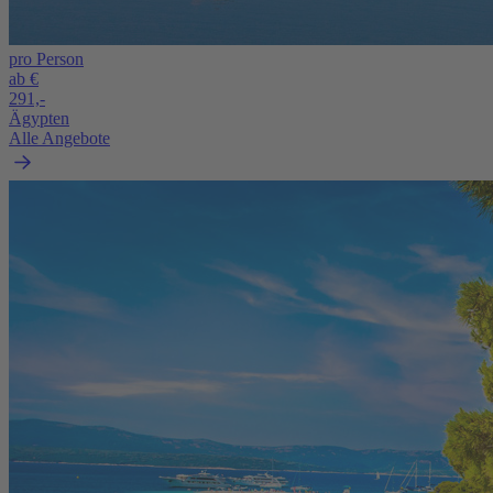
pro Person
ab €
291,-
Ägypten
Alle Angebote