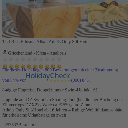
TUI BLUE Insula Alba - Adults Only Stil-Hotel
Griechenland - Kreta - Analipsis
Für dieses Hotel liegen 800 Bewertungen mit einer Zustimmung
von 84% vor
(800)
84%
8-tägige Flugreise, Doppelzimmer Swim-Up inkl. AI
Upgrade auf DZ Swim Up Sharing Pool (bei direkter Buchung des
Zimmertyps DZX2) - Wert: ca. € 550,- pro Zimmer
Adults Only Stil-Hotel ab 16 Jahren – Ruhige Wohlfühlatmosphäre
für erholsame Urlaubstage zu zweit
253537
Bestellnr.: