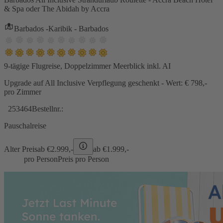
& Spa oder The Abidah by Accra
Barbados -Karibik - Barbados
9-tägige Flugreise, Doppelzimmer Meerblick inkl. AI
Upgrade auf All Inclusive Verpflegung geschenkt - Wert: € 798,-
pro Zimmer
253464
Bestellnr.:
Pauschalreise
Alter Preis
ab €
2.999,-
ab €
1.999,-
pro Person
Preis pro Person