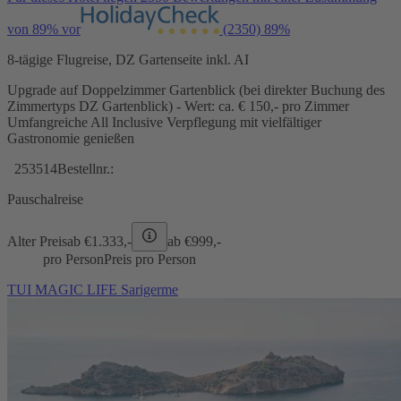
von 89% vor
(2350)
89%
8-tägige Flugreise, DZ Gartenseite inkl. AI
Upgrade auf Doppelzimmer Gartenblick (bei direkter Buchung des
Zimmertyps DZ Gartenblick) - Wert: ca. € 150,- pro Zimmer
Umfangreiche All Inclusive Verpflegung mit vielfältiger
Gastronomie genießen
253514
Bestellnr.:
Pauschalreise
Alter Preis
ab €
1.333,-
ab €
999,-
pro Person
Preis pro Person
TUI MAGIC LIFE Sarigerme