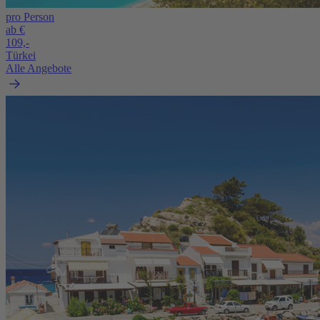
pro Person
ab €
109,-
Türkei
Alle Angebote