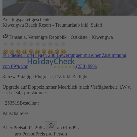
Ausflugspaket geschenkt
Kiwengwa Beach Resort - Traumurlaub inkl. Safari
Tansania, Vereinigte Republik - Ostküste - Kiwengwa
Für dieses Hotel liegen 238 Bewertungen mit einer Zustimmung
von 89% vor
(238)
89%
8- bzw. 9-tägige Flugreise, DZ inkl. AI light
Upgrade auf Doppelzimmer Meerblick (nach Verfügbarkeit) i.W.v.
ca. € 134,- pro Zimmer
253519
Bestellnr.:
Pauschalreise
Alter Preis
ab €
2.296,-
ab €
1.699,-
pro Person
Preis pro Person