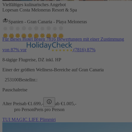
Vielfältiges kulinarisches Angebot
Lopesan Costa Meloneras Resort & Spa
Spanien - Gran Canaria - Playa Meloneras
Für dieses Hotel liegen 7816 Bewertungen mit einer Zustimmung
von 87% vor
(7816)
87%
8-tägige Flugreise, DZ inkl. HP
Einer der größten Wellness-Bereiche auf Gran Canaria
253100
Bestellnr.:
Pauschalreise
Alter Preis
ab €
1.699,-
ab €
1.005,-
pro Person
Preis pro Person
TUI MAGIC LIFE Plimmiri