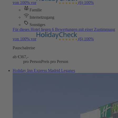
von 100% vor
(6)
100%
Familie
Internetzugang
Sonstiges
Für dieses Hotel liegen 6 Bewertungen mit einer Zustimmung
von 100% vor
(6)
100%
Pauschalreise
ab €
367,-
pro Person
Preis pro Person
Holiday Inn Express Madrid Leganes