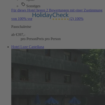
Sonstiges
Für dieses Hotel liegen 2 Bewertungen mit einer Zustimmung
von 100% vor
(2)
100%
Pauschalreise
ab €
397,-
pro Person
Preis pro Person
Hotel Luze Castellana