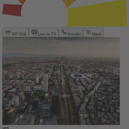
VIP Club
Live im TV
Kontakt
Menü