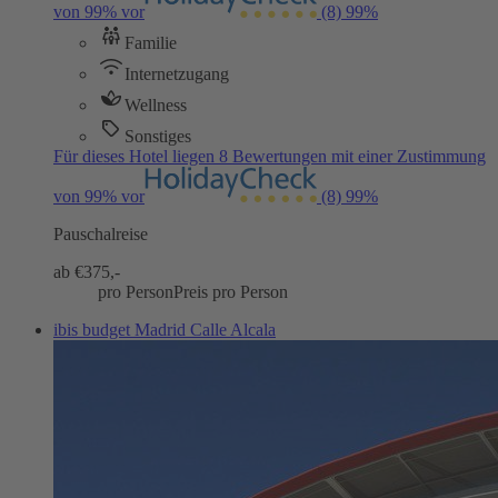
von 99% vor
(8)
99%
Familie
Internetzugang
Wellness
Sonstiges
Für dieses Hotel liegen 8 Bewertungen mit einer Zustimmung
von 99% vor
(8)
99%
Pauschalreise
ab €
375,-
pro Person
Preis pro Person
ibis budget Madrid Calle Alcala