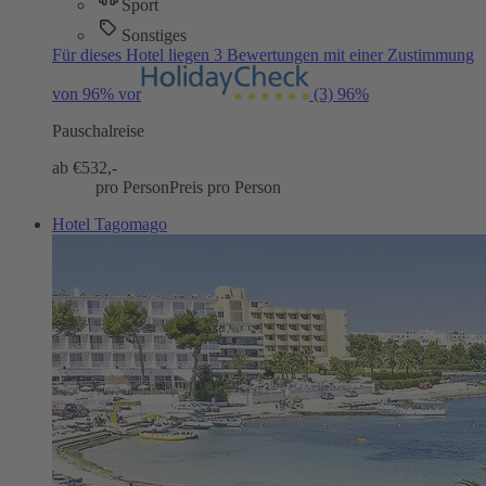
Sport
Sonstiges
Für dieses Hotel liegen 3 Bewertungen mit einer Zustimmung
von 96% vor
(3)
96%
Pauschalreise
ab €
532,-
pro Person
Preis pro Person
Hotel Tagomago