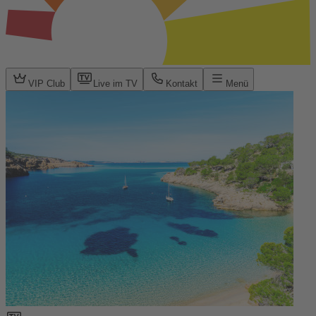
VIP Club
Live im TV
Kontakt
Menü