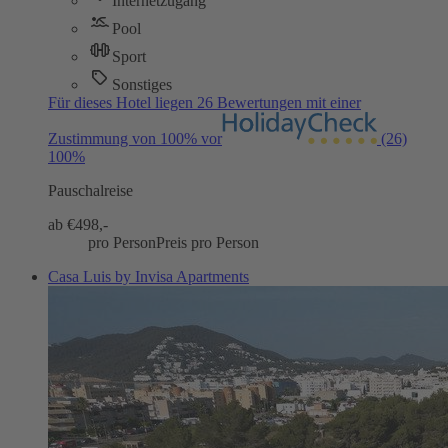
Internetzugang
Pool
Sport
Sonstiges
Für dieses Hotel liegen 26 Bewertungen mit einer
Zustimmung von 100% vor
(26)
100%
Pauschalreise
ab €
498,-
pro Person
Preis pro Person
Casa Luis by Invisa Apartments