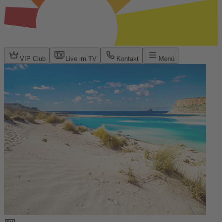
VIP Club
Live im TV
Kontakt
Menü