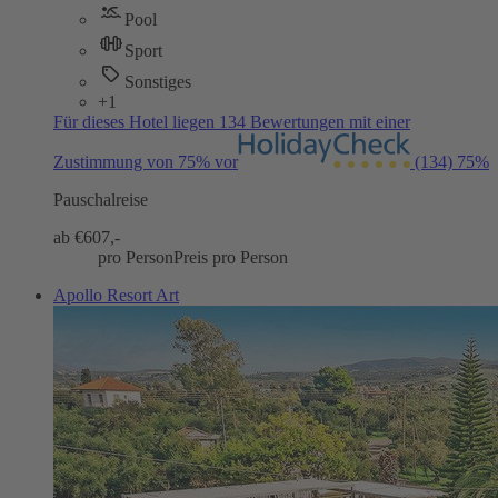
Pool
Sport
Sonstiges
+1
Für dieses Hotel liegen 134 Bewertungen mit einer
Zustimmung von 75% vor
(134)
75%
Pauschalreise
ab €
607,-
pro Person
Preis pro Person
Apollo Resort Art