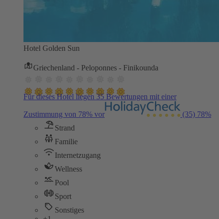
Hotel Golden Sun
Griechenland - Peloponnes - Finikounda
Für dieses Hotel liegen 35 Bewertungen mit einer
Zustimmung von 78% vor
(35)
78%
Strand
Familie
Internetzugang
Wellness
Pool
Sport
Sonstiges
+1