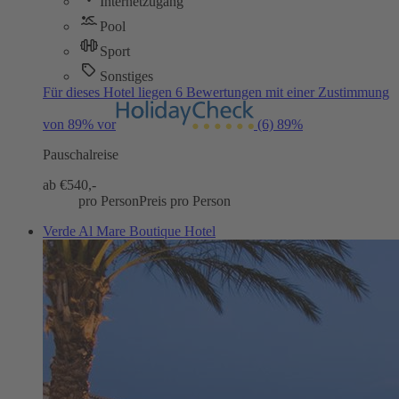
Internetzugang
Pool
Sport
Sonstiges
Für dieses Hotel liegen 6 Bewertungen mit einer Zustimmung
von 89% vor
(6)
89%
Pauschalreise
ab €
540,-
pro Person
Preis pro Person
Verde Al Mare Boutique Hotel