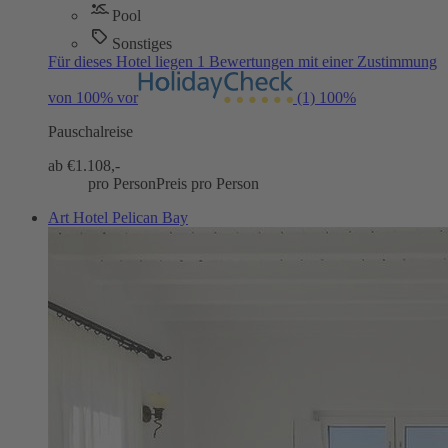
Pool
Sonstiges
Für dieses Hotel liegen 1 Bewertungen mit einer Zustimmung
von 100% vor
(1)
100%
Pauschalreise
ab €
1.108,-
pro Person
Preis pro Person
Art Hotel Pelican Bay