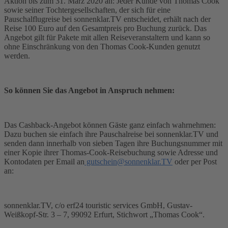
Aktion bis zum 31. März 2020 an: Jeder Kunde von Thomas Cook
sowie seiner Tochtergesellschaften, der sich für eine
Pauschalflugreise bei sonnenklar.TV entscheidet, erhält nach der
Reise 100 Euro auf den Gesamtpreis pro Buchung zurück. Das
Angebot gilt für Pakete mit allen Reiseveranstaltern und kann so
ohne Einschränkung von den Thomas Cook-Kunden genutzt
werden.
So können Sie das Angebot in Anspruch nehmen:
Das Cashback-Angebot können Gäste ganz einfach wahrnehmen:
Dazu buchen sie einfach ihre Pauschalreise bei sonnenklar.TV und
senden dann innerhalb von sieben Tagen ihre Buchungsnummer mit
einer Kopie ihrer Thomas-Cook-Reisebuchung sowie Adresse und
Kontodaten per Email an
gutschein@sonnenklar.TV
oder per Post
an:
sonnenklar.TV, c/o erf24 touristic services GmbH, Gustav-
Weißkopf-Str. 3 – 7, 99092 Erfurt, Stichwort „Thomas Cook“.