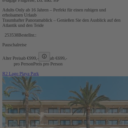
8-tägige Flugreise, DZ inkl. HP
Adults Only ab 16 Jahren – Perfekt für einen ruhigen und
erholsamen Urlaub
Traumhafter Panoramablick – Genießen Sie den Ausblick auf den
Atlantik und den Teide
253538
Bestellnr.:
Pauschalreise
Alter Preis
ab €
999,-
ab €
699,-
pro Person
Preis pro Person
R2 Lago Playa Park