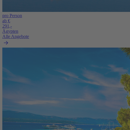
pro Person
ab €
291,-
Ägypten
Alle Angebote