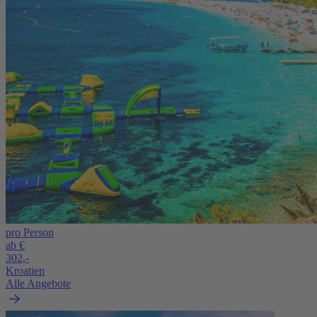
pro Person
ab €
302,-
Kroatien
Alle Angebote