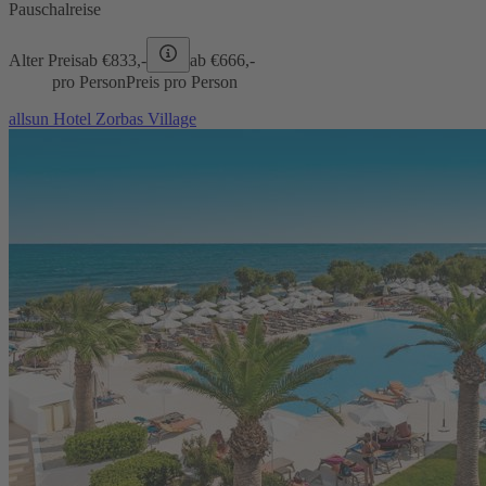
Pauschalreise
Alter Preis
ab €
833,-
ab €
666,-
pro Person
Preis pro Person
allsun Hotel Zorbas Village