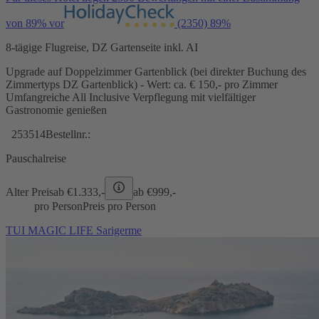
von 89% vor
(2350)
89%
8-tägige Flugreise, DZ Gartenseite inkl. AI
Upgrade auf Doppelzimmer Gartenblick (bei direkter Buchung des
Zimmertyps DZ Gartenblick) - Wert: ca. € 150,- pro Zimmer
Umfangreiche All Inclusive Verpflegung mit vielfältiger
Gastronomie genießen
253514
Bestellnr.:
Pauschalreise
Alter Preis
ab €
1.333,-
ab €
999,-
pro Person
Preis pro Person
TUI MAGIC LIFE Sarigerme