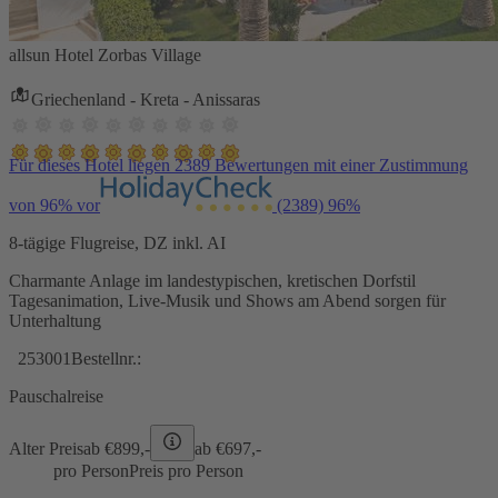
allsun Hotel Zorbas Village
Griechenland - Kreta - Anissaras
Für dieses Hotel liegen 2389 Bewertungen mit einer Zustimmung
von 96% vor
(2389)
96%
8-tägige Flugreise, DZ inkl. AI
Charmante Anlage im landestypischen, kretischen Dorfstil
Tagesanimation, Live-Musik und Shows am Abend sorgen für
Unterhaltung
253001
Bestellnr.:
Pauschalreise
Alter Preis
ab €
899,-
ab €
697,-
pro Person
Preis pro Person