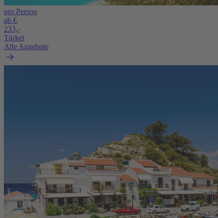
pro Person
ab €
233,-
Türkei
Alle Angebote