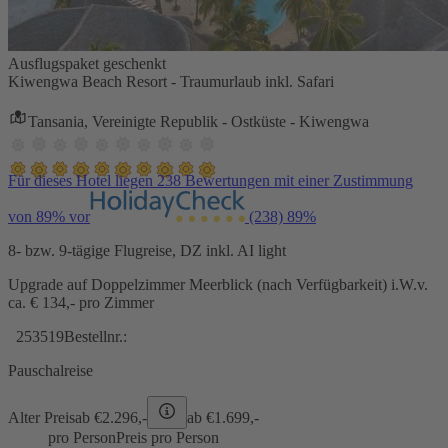
Ausflugspaket geschenkt
Kiwengwa Beach Resort - Traumurlaub inkl. Safari
Tansania, Vereinigte Republik - Ostküste - Kiwengwa
Für dieses Hotel liegen 238 Bewertungen mit einer Zustimmung
von 89% vor
(238)
89%
8- bzw. 9-tägige Flugreise, DZ inkl. AI light
Upgrade auf Doppelzimmer Meerblick (nach Verfügbarkeit) i.W.v.
ca. € 134,- pro Zimmer
253519
Bestellnr.:
Pauschalreise
Alter Preis
ab €
2.296,-
ab €
1.699,-
pro Person
Preis pro Person