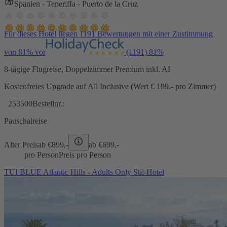
Spanien - Teneriffa - Puerto de la Cruz
Für dieses Hotel liegen 1191 Bewertungen mit einer Zustimmung
von 81% vor
(1191)
81%
8-tägige Flugreise, Doppelzimmer Premium inkl. AI
Kostenfreies Upgrade auf All Inclusive (Wert € 199.- pro Zimmer)
253500
Bestellnr.:
Pauschalreise
Alter Preis
ab €
899,-
ab €
699,-
pro Person
Preis pro Person
TUI BLUE Atlantic Hills - Adults Only Stil-Hotel