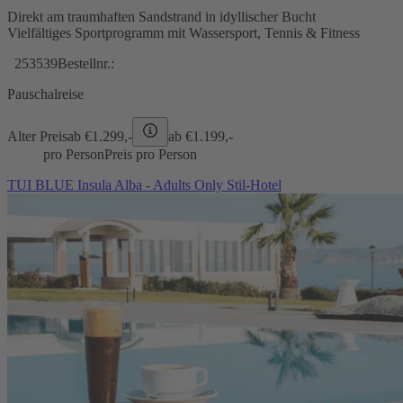
Direkt am traumhaften Sandstrand in idyllischer Bucht
Vielfältiges Sportprogramm mit Wassersport, Tennis & Fitness
253539
Bestellnr.:
Pauschalreise
Alter Preis
ab €
1.299,-
ab €
1.199,-
pro Person
Preis pro Person
TUI BLUE Insula Alba - Adults Only Stil-Hotel