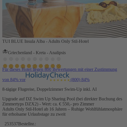
TUI BLUE Insula Alba - Adults Only Stil-Hotel
Griechenland - Kreta - Analipsis
Für dieses Hotel liegen 800 Bewertungen mit einer Zustimmung
von 84% vor
(800)
84%
8-tägige Flugreise, Doppelzimmer Swim-Up inkl. AI
Upgrade auf DZ Swim Up Sharing Pool (bei direkter Buchung des
Zimmertyps DZX2) - Wert: ca. € 550,- pro Zimmer
Adults Only Stil-Hotel ab 16 Jahren – Ruhige Wohlfühlatmosphäre
für erholsame Urlaubstage zu zweit
253537
Bestellnr.: