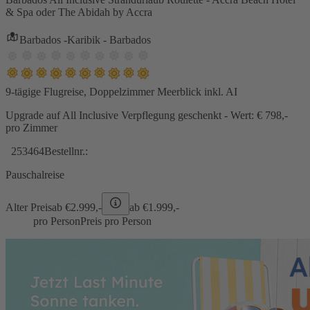
& Spa oder The Abidah by Accra
Barbados -Karibik - Barbados
9-tägige Flugreise, Doppelzimmer Meerblick inkl. AI
Upgrade auf All Inclusive Verpflegung geschenkt - Wert: € 798,-
pro Zimmer
253464
Bestellnr.:
Pauschalreise
Alter Preis
ab €
2.999,-
ab €
1.999,-
pro Person
Preis pro Person