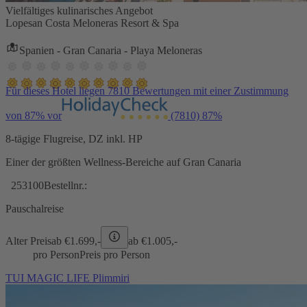
Vielfältiges kulinarisches Angebot
Lopesan Costa Meloneras Resort & Spa
Spanien - Gran Canaria - Playa Meloneras
Für dieses Hotel liegen 7810 Bewertungen mit einer Zustimmung
von 87% vor
(7810)
87%
8-tägige Flugreise, DZ inkl. HP
Einer der größten Wellness-Bereiche auf Gran Canaria
253100
Bestellnr.:
Pauschalreise
Alter Preis
ab €
1.699,-
ab €
1.005,-
pro Person
Preis pro Person
TUI MAGIC LIFE Plimmiri