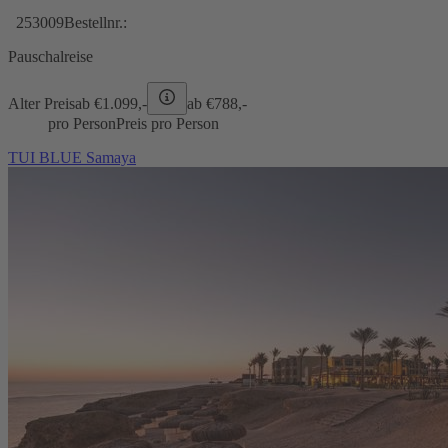
253009
Bestellnr.:
Pauschalreise
Alter Preis
ab €
1.099,-
ab €
788,-
pro Person
Preis pro Person
TUI BLUE Samaya