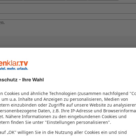
en.
el in einem Paket kombiniert werden – das spart Zeit und Geld. Nutzen 
en!