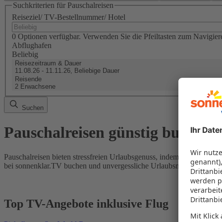
Suchkriterien für Pauschalreisen
Reiseziel/ TV-Bestellnummer/ Hotel
0 Optionen verfügbar. Verwenden Sie die Pfeiltasten zum Navigier
Abflughafen
Beliebig
Reisezeitraum & Dauer
11.08.26 - 11.11.26, Beliebige Dauer
Reisende
2 Erwachsene
Suchen
Pauschalreisen günstig buchen
Pauschalreisen bieten stressfreien Urlaubsgenuss, indem Flug und Hot
bei sonnenklar.TV buchen und unvergessliche Urlaubsmomente erleb
Top TV-Angebote inklusive Flug