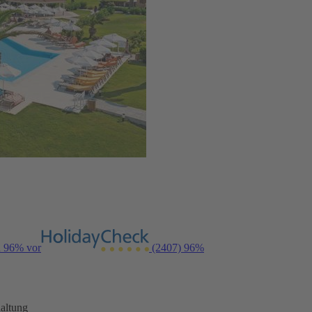
n 96% vor
(2407)
96%
altung