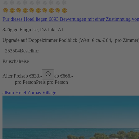
Für dieses Hotel liegen 6893 Bewertungen mit einer Zustimmung vo
8-tägige Flugreise, DZ inkl. AI
Upgrade auf Doppelzimmer Poolblick (Wert: € ca. € 84,- pro Zimmer) 
253504
Bestellnr.:
Pauschalreise
Alter Preis
ab €
833,-
ab €
666,-
pro Person
Preis pro Person
allsun Hotel Zorbas Village