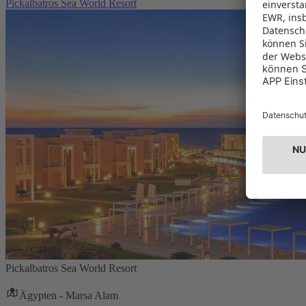
Pickalbatros Sea World Resort
Pickalbatros Sea World Resort
Ägypten - Marsa Alam