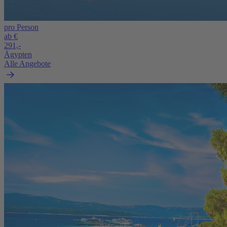
pro Person
ab €
291,-
Ägypten
Alle Angebote