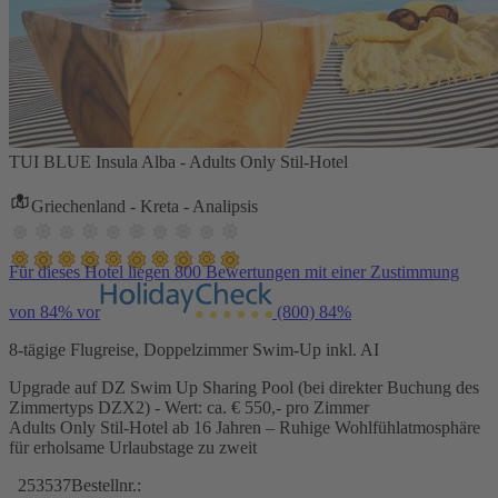
TUI BLUE Insula Alba - Adults Only Stil-Hotel
Griechenland - Kreta - Analipsis
Für dieses Hotel liegen 800 Bewertungen mit einer Zustimmung
von 84% vor
(800)
84%
8-tägige Flugreise, Doppelzimmer Swim-Up inkl. AI
Upgrade auf DZ Swim Up Sharing Pool (bei direkter Buchung des
Zimmertyps DZX2) - Wert: ca. € 550,- pro Zimmer
Adults Only Stil-Hotel ab 16 Jahren – Ruhige Wohlfühlatmosphäre
für erholsame Urlaubstage zu zweit
253537
Bestellnr.: