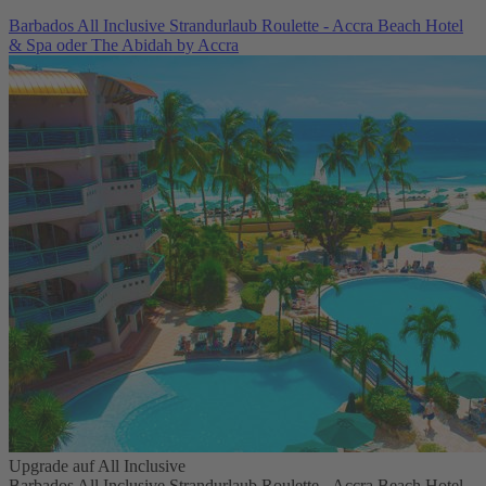
Barbados All Inclusive Strandurlaub Roulette - Accra Beach Hotel
& Spa oder The Abidah by Accra
Upgrade auf All Inclusive
Barbados All Inclusive Strandurlaub Roulette - Accra Beach Hotel