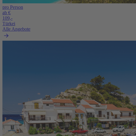
pro Person
ab €
109,-
Türkei
Alle Angebote