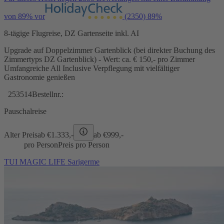
von 89% vor
(2350)
89%
8-tägige Flugreise, DZ Gartenseite inkl. AI
Upgrade auf Doppelzimmer Gartenblick (bei direkter Buchung des
Zimmertyps DZ Gartenblick) - Wert: ca. € 150,- pro Zimmer
Umfangreiche All Inclusive Verpflegung mit vielfältiger
Gastronomie genießen
253514
Bestellnr.:
Pauschalreise
Alter Preis
ab €
1.333,-
ab €
999,-
pro Person
Preis pro Person
TUI MAGIC LIFE Sarigerme