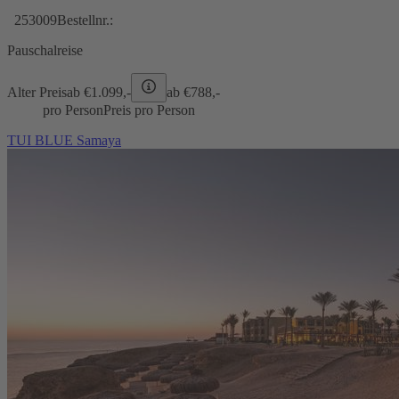
253009
Bestellnr.:
Pauschalreise
Alter Preis
ab €
1.099,-
ab €
788,-
pro Person
Preis pro Person
TUI BLUE Samaya