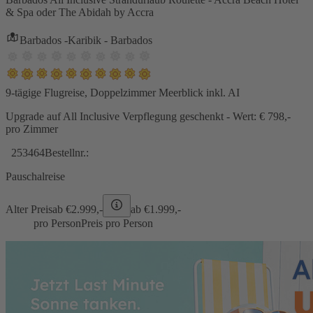
& Spa oder The Abidah by Accra
Barbados -Karibik - Barbados
9-tägige Flugreise, Doppelzimmer Meerblick inkl. AI
Upgrade auf All Inclusive Verpflegung geschenkt - Wert: € 798,-
pro Zimmer
253464
Bestellnr.:
Pauschalreise
Alter Preis
ab €
2.999,-
ab €
1.999,-
pro Person
Preis pro Person