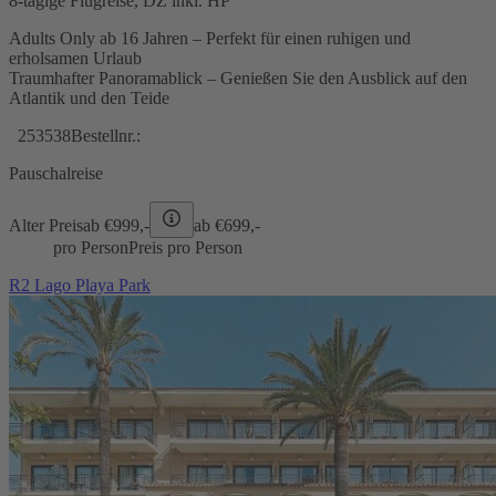
8-tägige Flugreise, DZ inkl. HP
Adults Only ab 16 Jahren – Perfekt für einen ruhigen und
erholsamen Urlaub
Traumhafter Panoramablick – Genießen Sie den Ausblick auf den
Atlantik und den Teide
253538
Bestellnr.:
Pauschalreise
Alter Preis
ab €
999,-
ab €
699,-
pro Person
Preis pro Person
R2 Lago Playa Park