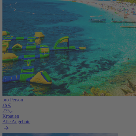
pro Person
ab €
275,-
Kroatien
Alle Angebote