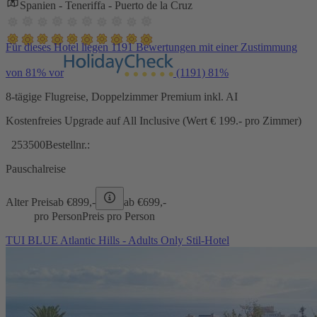
Spanien - Teneriffa - Puerto de la Cruz
Für dieses Hotel liegen 1191 Bewertungen mit einer Zustimmung
von 81% vor
(1191)
81%
8-tägige Flugreise, Doppelzimmer Premium inkl. AI
Kostenfreies Upgrade auf All Inclusive (Wert € 199.- pro Zimmer)
253500
Bestellnr.:
Pauschalreise
Alter Preis
ab €
899,-
ab €
699,-
pro Person
Preis pro Person
TUI BLUE Atlantic Hills - Adults Only Stil-Hotel