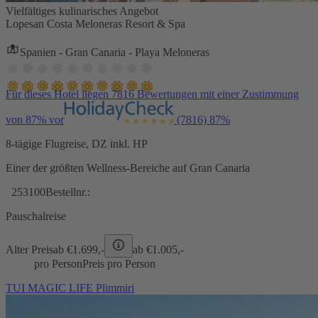
Vielfältiges kulinarisches Angebot
Lopesan Costa Meloneras Resort & Spa
Spanien - Gran Canaria - Playa Meloneras
Für dieses Hotel liegen 7816 Bewertungen mit einer Zustimmung
von 87% vor
(7816)
87%
8-tägige Flugreise, DZ inkl. HP
Einer der größten Wellness-Bereiche auf Gran Canaria
253100
Bestellnr.:
Pauschalreise
Alter Preis
ab €
1.699,-
ab €
1.005,-
pro Person
Preis pro Person
TUI MAGIC LIFE Plimmiri