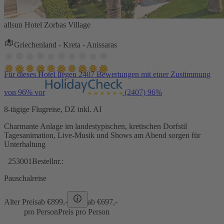
allsun Hotel Zorbas Village
Griechenland - Kreta - Anissaras
Für dieses Hotel liegen 2407 Bewertungen mit einer Zustimmung
von 96% vor
(2407)
96%
8-tägige Flugreise, DZ inkl. AI
Charmante Anlage im landestypischen, kretischen Dorfstil
Tagesanimation, Live-Musik und Shows am Abend sorgen für
Unterhaltung
253001
Bestellnr.:
Pauschalreise
Alter Preis
ab €
899,-
ab €
697,-
pro Person
Preis pro Person