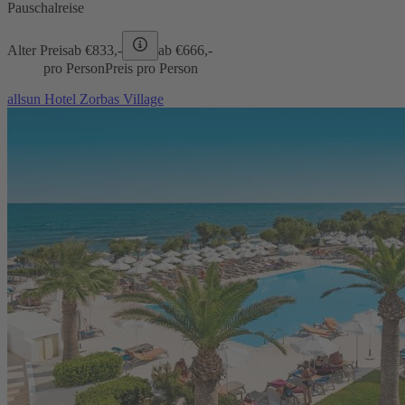
Pauschalreise
Alter Preis
ab €
833,-
ab €
666,-
pro Person
Preis pro Person
allsun Hotel Zorbas Village