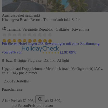
Ausflugspaket geschenkt
Kiwengwa Beach Resort - Traumurlaub inkl. Safari
Tansania, Vereinigte Republik - Ostküste - Kiwengwa
Für dieses Hotel liegen 238 Bewertungen mit einer Zustimmung
von 89% vor
(238)
89%
8- bzw. 9-tägige Flugreise, DZ inkl. AI light
Upgrade auf Doppelzimmer Meerblick (nach Verfügbarkeit) i.W.v.
ca. € 134,- pro Zimmer
253519
Bestellnr.:
Pauschalreise
Alter Preis
ab €
2.296,-
ab €
1.699,-
pro Person
Preis pro Person