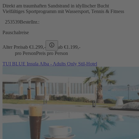
Direkt am traumhaften Sandstrand in idyllischer Bucht
Vielfältiges Sportprogramm mit Wassersport, Tennis & Fitness
253539
Bestellnr.:
Pauschalreise
Alter Preis
ab €
1.299,-
ab €
1.199,-
pro Person
Preis pro Person
TUI BLUE Insula Alba - Adults Only Stil-Hotel