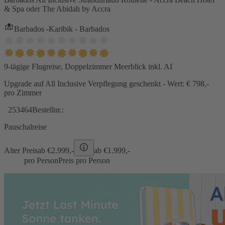
& Spa oder The Abidah by Accra
Barbados -Karibik - Barbados
9-tägige Flugreise, Doppelzimmer Meerblick inkl. AI
Upgrade auf All Inclusive Verpflegung geschenkt - Wert: € 798,-
pro Zimmer
253464
Bestellnr.:
Pauschalreise
Alter Preis
ab €
2.999,-
ab €
1.999,-
pro Person
Preis pro Person