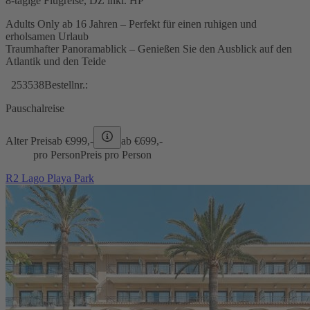
8-tägige Flugreise, DZ inkl. HP
Adults Only ab 16 Jahren – Perfekt für einen ruhigen und
erholsamen Urlaub
Traumhafter Panoramablick – Genießen Sie den Ausblick auf den
Atlantik und den Teide
253538
Bestellnr.:
Pauschalreise
Alter Preis
ab €
999,-
ab €
699,-
pro Person
Preis pro Person
R2 Lago Playa Park