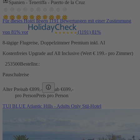
Spanien - Teneriffa - Puerto de la Cruz
Für dieses Hotel liegen 1191 Bewertungen mit einer Zustimmung
von 81% vor
(1191)
81%
8-tägige Flugreise, Doppelzimmer Premium inkl. AI
Kostenfreies Upgrade auf All Inclusive (Wert € 199.- pro Zimmer)
253500
Bestellnr.:
Pauschalreise
Alter Preis
ab €
899,-
ab €
699,-
pro Person
Preis pro Person
TUI BLUE Atlantic Hills - Adults Only Stil-Hotel