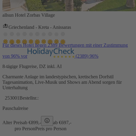
allsun Hotel Zorbas Village
Griechenland - Kreta - Anissaras
Für dieses Hotel liegen 2389 Bewertungen mit einer Zustimmung
von 96% vor
(2389)
96%
8-tägige Flugreise, DZ inkl. AI
Charmante Anlage im landestypischen, kretischen Dorfstil
Tagesanimation, Live-Musik und Shows am Abend sorgen für
Unterhaltung
253001
Bestellnr.:
Pauschalreise
Alter Preis
ab €
899,-
ab €
697,-
pro Person
Preis pro Person