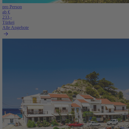
pro Person
ab €
233,-
Türkei
Alle Angebote