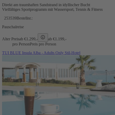
Direkt am traumhaften Sandstrand in idyllischer Bucht
Vielfältiges Sportprogramm mit Wassersport, Tennis & Fitness
253539
Bestellnr.:
Pauschalreise
Alter Preis
ab €
1.299,-
ab €
1.199,-
pro Person
Preis pro Person
TUI BLUE Insula Alba - Adults Only Stil-Hotel