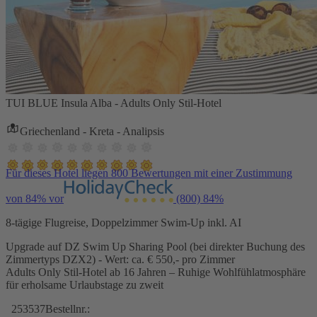
TUI BLUE Insula Alba - Adults Only Stil-Hotel
Griechenland - Kreta - Analipsis
Für dieses Hotel liegen 800 Bewertungen mit einer Zustimmung
von 84% vor
(800)
84%
8-tägige Flugreise, Doppelzimmer Swim-Up inkl. AI
Upgrade auf DZ Swim Up Sharing Pool (bei direkter Buchung des
Zimmertyps DZX2) - Wert: ca. € 550,- pro Zimmer
Adults Only Stil-Hotel ab 16 Jahren – Ruhige Wohlfühlatmosphäre
für erholsame Urlaubstage zu zweit
253537
Bestellnr.: