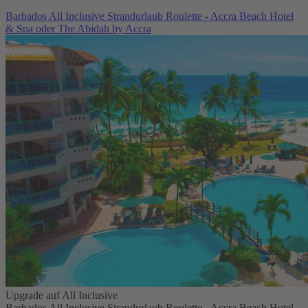
Barbados All Inclusive Strandurlaub Roulette - Accra Beach Hotel
& Spa oder The Abidah by Accra
Upgrade auf All Inclusive
Barbados All Inclusive Strandurlaub Roulette - Accra Beach Hotel