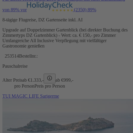
von 89% vor
(2350)
89%
8-tägige Flugreise, DZ Gartenseite inkl. AI
Upgrade auf Doppelzimmer Gartenblick (bei direkter Buchung des
Zimmertyps DZ Gartenblick) - Wert: ca. € 150,- pro Zimmer
Umfangreiche All Inclusive Verpflegung mit vielfältiger
Gastronomie genießen
253514
Bestellnr.:
Pauschalreise
Alter Preis
ab €
1.333,-
ab €
999,-
pro Person
Preis pro Person
TUI MAGIC LIFE Sarigerme