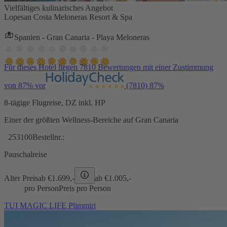
Vielfältiges kulinarisches Angebot
Lopesan Costa Meloneras Resort & Spa
Spanien - Gran Canaria - Playa Meloneras
Für dieses Hotel liegen 7810 Bewertungen mit einer Zustimmung
von 87% vor
(7810)
87%
8-tägige Flugreise, DZ inkl. HP
Einer der größten Wellness-Bereiche auf Gran Canaria
253100
Bestellnr.:
Pauschalreise
Alter Preis
ab €
1.699,-
ab €
1.005,-
pro Person
Preis pro Person
TUI MAGIC LIFE Plimmiri