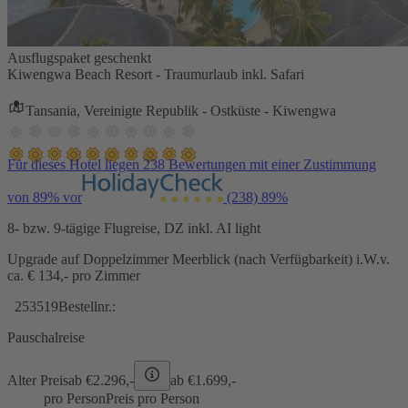
Ausflugspaket geschenkt
Kiwengwa Beach Resort - Traumurlaub inkl. Safari
Tansania, Vereinigte Republik - Ostküste - Kiwengwa
Für dieses Hotel liegen 238 Bewertungen mit einer Zustimmung
von 89% vor
(238)
89%
8- bzw. 9-tägige Flugreise, DZ inkl. AI light
Upgrade auf Doppelzimmer Meerblick (nach Verfügbarkeit) i.W.v.
ca. € 134,- pro Zimmer
253519
Bestellnr.:
Pauschalreise
Alter Preis
ab €
2.296,-
ab €
1.699,-
pro Person
Preis pro Person