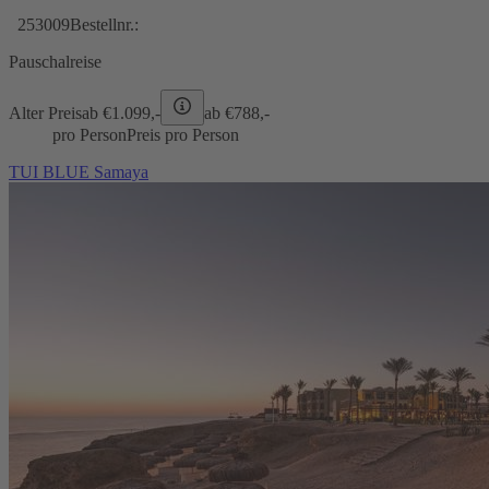
253009
Bestellnr.:
Pauschalreise
Alter Preis
ab €
1.099,-
ab €
788,-
pro Person
Preis pro Person
TUI BLUE Samaya