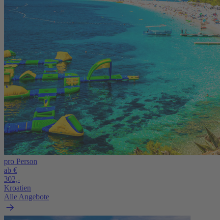
pro Person
ab €
302,-
Kroatien
Alle Angebote