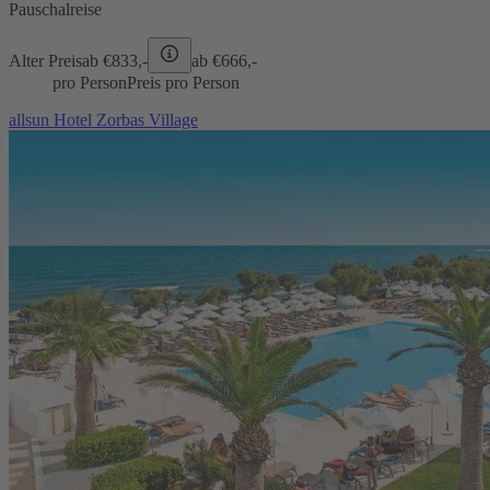
Pauschalreise
Alter Preis
ab €
833,-
ab €
666,-
pro Person
Preis pro Person
allsun Hotel Zorbas Village