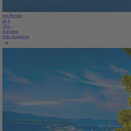
pro Person
ab €
291,-
Ägypten
Alle Angebote