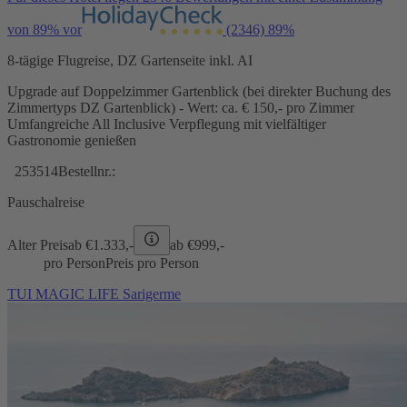
von 89% vor
(2346)
89%
8-tägige Flugreise, DZ Gartenseite inkl. AI
Upgrade auf Doppelzimmer Gartenblick (bei direkter Buchung des
Zimmertyps DZ Gartenblick) - Wert: ca. € 150,- pro Zimmer
Umfangreiche All Inclusive Verpflegung mit vielfältiger
Gastronomie genießen
253514
Bestellnr.:
Pauschalreise
Alter Preis
ab €
1.333,-
ab €
999,-
pro Person
Preis pro Person
TUI MAGIC LIFE Sarigerme