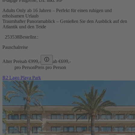
8-tägige Flugreise, DZ inkl. HP
Adults Only ab 16 Jahren – Perfekt für einen ruhigen und
erholsamen Urlaub
Traumhafter Panoramablick – Genießen Sie den Ausblick auf den
Atlantik und den Teide
253538
Bestellnr.:
Pauschalreise
Alter Preis
ab €
999,-
ab €
699,-
pro Person
Preis pro Person
R2 Lago Playa Park