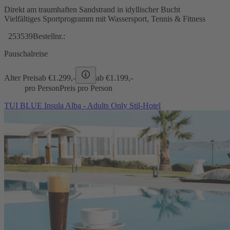
Direkt am traumhaften Sandstrand in idyllischer Bucht
Vielfältiges Sportprogramm mit Wassersport, Tennis & Fitness
253539
Bestellnr.:
Pauschalreise
Alter Preis
ab €
1.299,-
ab €
1.199,-
pro Person
Preis pro Person
TUI BLUE Insula Alba - Adults Only Stil-Hotel