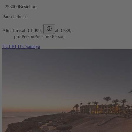
253009
Bestellnr.:
Pauschalreise
Alter Preis
ab €
1.099,-
ab €
788,-
pro Person
Preis pro Person
TUI BLUE Samaya