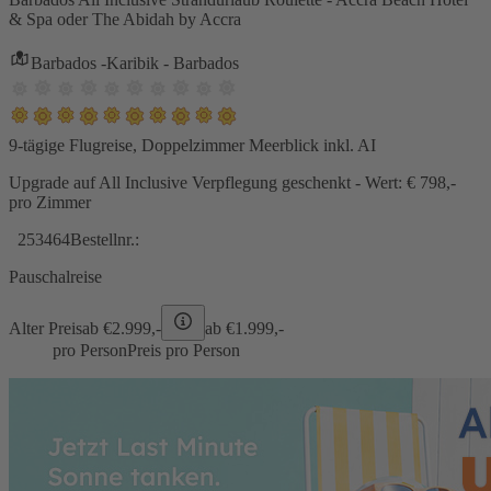
& Spa oder The Abidah by Accra
Barbados -Karibik - Barbados
9-tägige Flugreise, Doppelzimmer Meerblick inkl. AI
Upgrade auf All Inclusive Verpflegung geschenkt - Wert: € 798,-
pro Zimmer
253464
Bestellnr.:
Pauschalreise
Alter Preis
ab €
2.999,-
ab €
1.999,-
pro Person
Preis pro Person