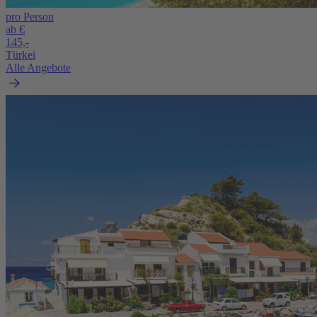
pro Person
ab €
145,-
Türkei
Alle Angebote