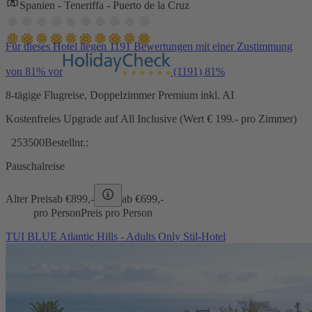
Spanien - Teneriffa - Puerto de la Cruz
Für dieses Hotel liegen 1191 Bewertungen mit einer Zustimmung
von 81% vor
(1191)
81%
8-tägige Flugreise, Doppelzimmer Premium inkl. AI
Kostenfreies Upgrade auf All Inclusive (Wert € 199.- pro Zimmer)
253500
Bestellnr.:
Pauschalreise
Alter Preis
ab €
899,-
ab €
699,-
pro Person
Preis pro Person
TUI BLUE Atlantic Hills - Adults Only Stil-Hotel