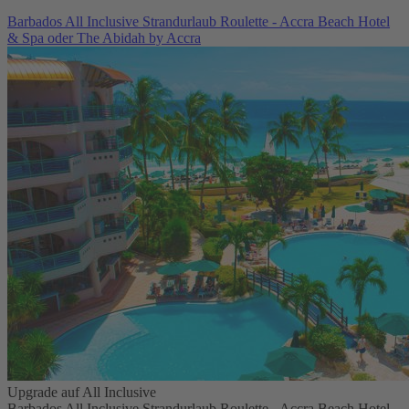
Barbados All Inclusive Strandurlaub Roulette - Accra Beach Hotel
& Spa oder The Abidah by Accra
Upgrade auf All Inclusive
Barbados All Inclusive Strandurlaub Roulette - Accra Beach Hotel