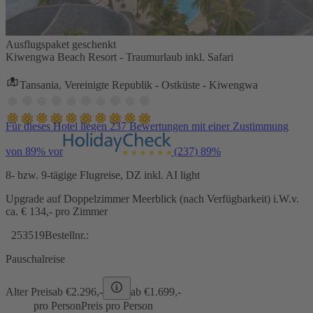
Ausflugspaket geschenkt
Kiwengwa Beach Resort - Traumurlaub inkl. Safari
Tansania, Vereinigte Republik - Ostküste - Kiwengwa
Für dieses Hotel liegen 237 Bewertungen mit einer Zustimmung
von 89% vor
(237)
89%
8- bzw. 9-tägige Flugreise, DZ inkl. AI light
Upgrade auf Doppelzimmer Meerblick (nach Verfügbarkeit) i.W.v.
ca. € 134,- pro Zimmer
253519
Bestellnr.:
Pauschalreise
Alter Preis
ab €
2.296,-
ab €
1.699,-
pro Person
Preis pro Person