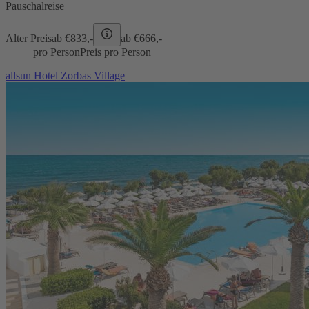
Pauschalreise
Alter Preis
ab €
833,-
ab €
666,-
pro Person
Preis pro Person
allsun Hotel Zorbas Village