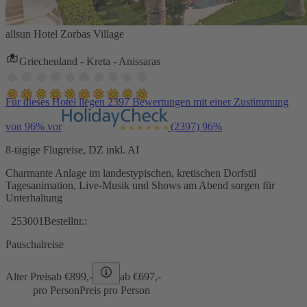
allsun Hotel Zorbas Village
Griechenland - Kreta - Anissaras
Für dieses Hotel liegen 2397 Bewertungen mit einer Zustimmung
von 96% vor
(2397)
96%
8-tägige Flugreise, DZ inkl. AI
Charmante Anlage im landestypischen, kretischen Dorfstil
Tagesanimation, Live-Musik und Shows am Abend sorgen für
Unterhaltung
253001
Bestellnr.:
Pauschalreise
Alter Preis
ab €
899,-
ab €
697,-
pro Person
Preis pro Person