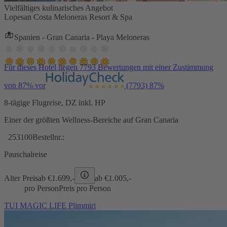
Vielfältiges kulinarisches Angebot
Lopesan Costa Meloneras Resort & Spa
Spanien - Gran Canaria - Playa Meloneras
Für dieses Hotel liegen 7793 Bewertungen mit einer Zustimmung
von 87% vor
(7793)
87%
8-tägige Flugreise, DZ inkl. HP
Einer der größten Wellness-Bereiche auf Gran Canaria
253100
Bestellnr.:
Pauschalreise
Alter Preis
ab €
1.699,-
ab €
1.005,-
pro Person
Preis pro Person
TUI MAGIC LIFE Plimmiri