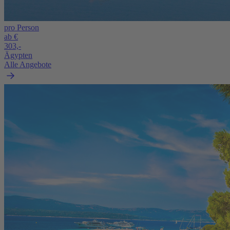
pro Person
ab €
303,-
Ägypten
Alle Angebote