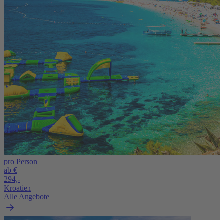
pro Person
ab €
294,-
Kroatien
Alle Angebote