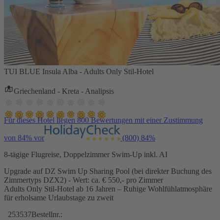
TUI BLUE Insula Alba - Adults Only Stil-Hotel
Griechenland - Kreta - Analipsis
Für dieses Hotel liegen 800 Bewertungen mit einer Zustimmung
von 84% vor
(800)
84%
8-tägige Flugreise, Doppelzimmer Swim-Up inkl. AI
Upgrade auf DZ Swim Up Sharing Pool (bei direkter Buchung des
Zimmertyps DZX2) - Wert: ca. € 550,- pro Zimmer
Adults Only Stil-Hotel ab 16 Jahren – Ruhige Wohlfühlatmosphäre
für erholsame Urlaubstage zu zweit
253537
Bestellnr.: