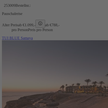
253009
Bestellnr.:
Pauschalreise
Alter Preis
ab €
1.099,-
ab €
788,-
pro Person
Preis pro Person
TUI BLUE Samaya