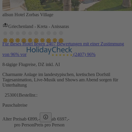
allsun Hotel Zorbas Village
Griechenland - Kreta - Anissaras
Für dieses Hotel liegen 2407 Bewertungen mit einer Zustimmung
von 96% vor
(2407)
96%
8-tägige Flugreise, DZ inkl. AI
Charmante Anlage im landestypischen, kretischen Dorfstil
Tagesanimation, Live-Musik und Shows am Abend sorgen für
Unterhaltung
253001
Bestellnr.:
Pauschalreise
Alter Preis
ab €
899,-
ab €
697,-
pro Person
Preis pro Person