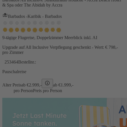
& Spa oder The Abidah by Accra
Barbados -Karibik - Barbados
9-tägige Flugreise, Doppelzimmer Meerblick inkl. AI
Upgrade auf All Inclusive Verpflegung geschenkt - Wert: € 798,-
pro Zimmer
253464
Bestellnr.:
Pauschalreise
Alter Preis
ab €
2.999,-
ab €
1.999,-
pro Person
Preis pro Person