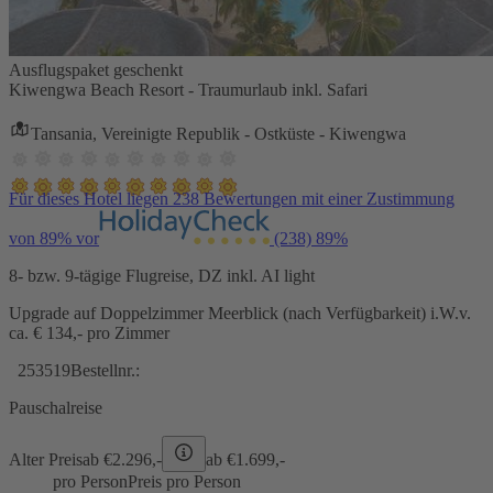
Ausflugspaket geschenkt
Kiwengwa Beach Resort - Traumurlaub inkl. Safari
Tansania, Vereinigte Republik - Ostküste - Kiwengwa
Für dieses Hotel liegen 238 Bewertungen mit einer Zustimmung
von 89% vor
(238)
89%
8- bzw. 9-tägige Flugreise, DZ inkl. AI light
Upgrade auf Doppelzimmer Meerblick (nach Verfügbarkeit) i.W.v.
ca. € 134,- pro Zimmer
253519
Bestellnr.:
Pauschalreise
Alter Preis
ab €
2.296,-
ab €
1.699,-
pro Person
Preis pro Person