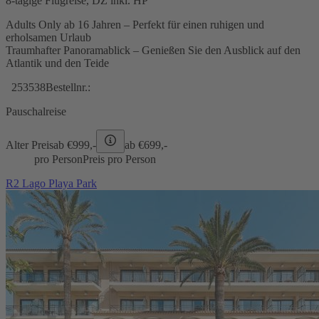
8-tägige Flugreise, DZ inkl. HP
Adults Only ab 16 Jahren – Perfekt für einen ruhigen und
erholsamen Urlaub
Traumhafter Panoramablick – Genießen Sie den Ausblick auf den
Atlantik und den Teide
253538
Bestellnr.:
Pauschalreise
Alter Preis
ab €
999,-
ab €
699,-
pro Person
Preis pro Person
R2 Lago Playa Park