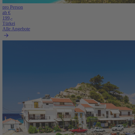
pro Person
ab €
199,-
Türkei
Alle Angebote