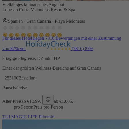
Vielfältiges kulinarisches Angebot
Lopesan Costa Meloneras Resort & Spa
Spanien - Gran Canaria - Playa Meloneras
Für dieses Hotel liegen 7816 Bewertungen mit einer Zustimmung
von 87% vor
(7816)
87%
8-tägige Flugreise, DZ inkl. HP
Einer der größten Wellness-Bereiche auf Gran Canaria
253100
Bestellnr.:
Pauschalreise
Alter Preis
ab €
1.699,-
ab €
1.005,-
pro Person
Preis pro Person
TUI MAGIC LIFE Plimmiri