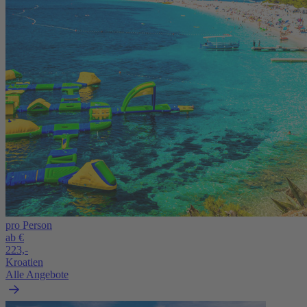
pro Person
ab €
223,-
Kroatien
Alle Angebote