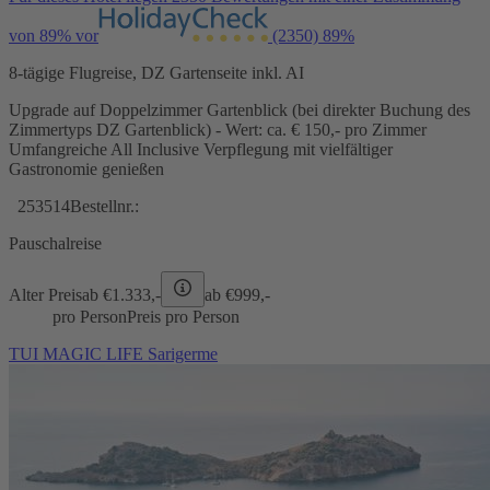
von 89% vor
(2350)
89%
8-tägige Flugreise, DZ Gartenseite inkl. AI
Upgrade auf Doppelzimmer Gartenblick (bei direkter Buchung des
Zimmertyps DZ Gartenblick) - Wert: ca. € 150,- pro Zimmer
Umfangreiche All Inclusive Verpflegung mit vielfältiger
Gastronomie genießen
253514
Bestellnr.:
Pauschalreise
Alter Preis
ab €
1.333,-
ab €
999,-
pro Person
Preis pro Person
TUI MAGIC LIFE Sarigerme