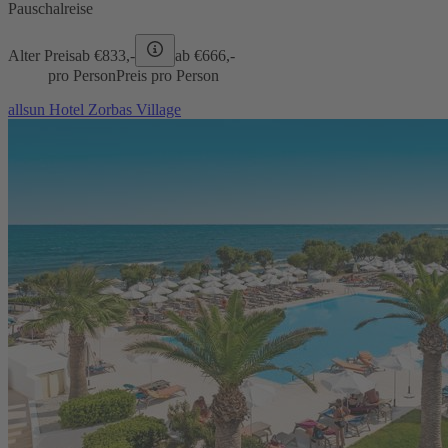
Pauschalreise
Alter Preis
ab €
833,-
ab €
666,-
pro Person
Preis pro Person
allsun Hotel Zorbas Village