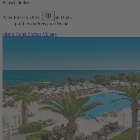
Pauschalreise
Alter Preis
ab €
833,-
ab €
666,-
pro Person
Preis pro Person
allsun Hotel Zorbas Village