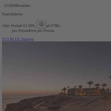
253009
Bestellnr.:
Pauschalreise
Alter Preis
ab €
1.099,-
ab €
788,-
pro Person
Preis pro Person
TUI BLUE Samaya