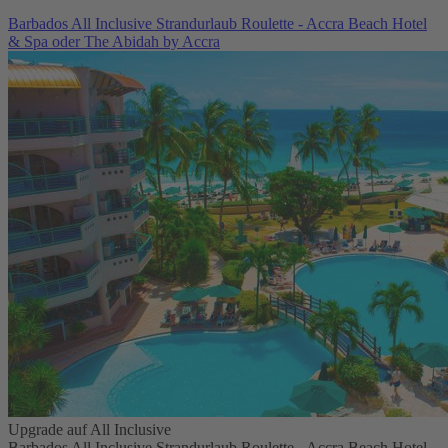
Barbados All Inclusive Strandurlaub Roulette - Accra Beach Hotel
& Spa oder The Abidah by Accra
Upgrade auf All Inclusive
Barbados All Inclusive Strandurlaub Roulette - Accra Beach Hotel