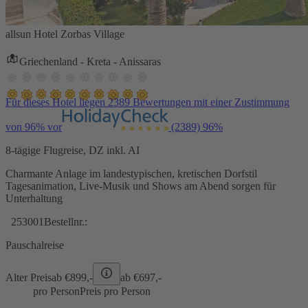
allsun Hotel Zorbas Village
Griechenland - Kreta - Anissaras
Für dieses Hotel liegen 2389 Bewertungen mit einer Zustimmung
von 96% vor
(2389)
96%
8-tägige Flugreise, DZ inkl. AI
Charmante Anlage im landestypischen, kretischen Dorfstil
Tagesanimation, Live-Musik und Shows am Abend sorgen für
Unterhaltung
253001
Bestellnr.:
Pauschalreise
Alter Preis
ab €
899,-
ab €
697,-
pro Person
Preis pro Person