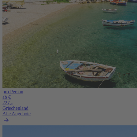
pro Person
ab €
227,-
Griechenland
Alle Angebote