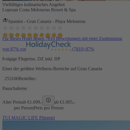
Vielfältiges kulinarisches Angebot
Lopesan Costa Meloneras Resort & Spa
Spanien - Gran Canaria - Playa Meloneras
Für dieses Hotel liegen 7810 Bewertungen mit einer Zustimmung
von 87% vor
(7810)
87%
8-tägige Flugreise, DZ inkl. HP
Einer der größten Wellness-Bereiche auf Gran Canaria
253100
Bestellnr.:
Pauschalreise
Alter Preis
ab €
1.699,-
ab €
1.005,-
pro Person
Preis pro Person
TUI MAGIC LIFE Plimmiri