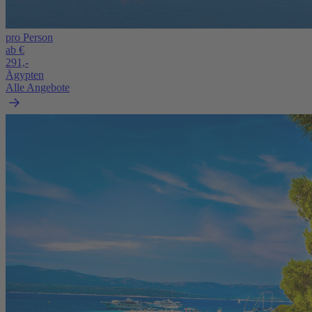
pro Person
ab €
291,-
Ägypten
Alle Angebote