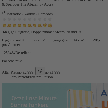
& Spa oder The Abidah by Accra
Barbados -Karibik - Barbados
9-tägige Flugreise, Doppelzimmer Meerblick inkl. AI
Upgrade auf All Inclusive Verpflegung geschenkt - Wert: € 798,-
pro Zimmer
253464
Bestellnr.:
Pauschalreise
Alter Preis
ab €
2.999,-
ab €
1.999,-
pro Person
Preis pro Person