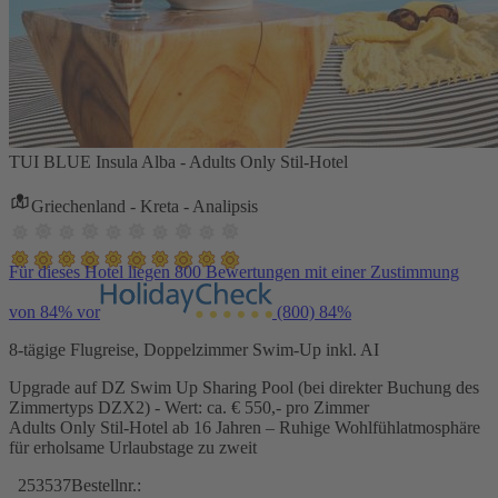
TUI BLUE Insula Alba - Adults Only Stil-Hotel
Griechenland - Kreta - Analipsis
Für dieses Hotel liegen 800 Bewertungen mit einer Zustimmung
von 84% vor
(800)
84%
8-tägige Flugreise, Doppelzimmer Swim-Up inkl. AI
Upgrade auf DZ Swim Up Sharing Pool (bei direkter Buchung des
Zimmertyps DZX2) - Wert: ca. € 550,- pro Zimmer
Adults Only Stil-Hotel ab 16 Jahren – Ruhige Wohlfühlatmosphäre
für erholsame Urlaubstage zu zweit
253537
Bestellnr.: