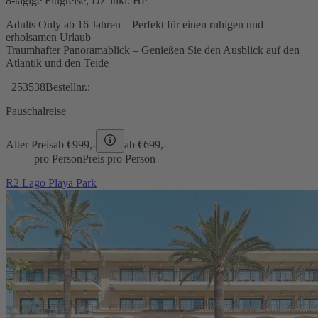
8-tägige Flugreise, DZ inkl. HP
Adults Only ab 16 Jahren – Perfekt für einen ruhigen und
erholsamen Urlaub
Traumhafter Panoramablick – Genießen Sie den Ausblick auf den
Atlantik und den Teide
253538
Bestellnr.:
Pauschalreise
Alter Preis
ab €
999,-
ab €
699,-
pro Person
Preis pro Person
R2 Lago Playa Park