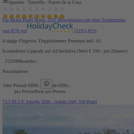
Spanien - Teneriffa - Puerto de la Cruz
Für dieses Hotel liegen 1191 Bewertungen mit einer Zustimmung
von 81% vor
(1191)
81%
8-tägige Flugreise, Doppelzimmer Premium inkl. AI
Kostenfreies Upgrade auf All Inclusive (Wert € 199.- pro Zimmer)
253500
Bestellnr.:
Pauschalreise
Alter Preis
ab €
899,-
ab €
699,-
pro Person
Preis pro Person
TUI BLUE Atlantic Hills - Adults Only Stil-Hotel