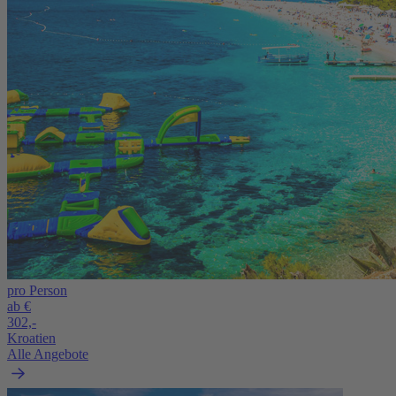
pro Person
ab €
302,-
Kroatien
Alle Angebote