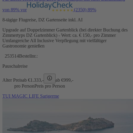
von 89% vor
(2350)
89%
8-tägige Flugreise, DZ Gartenseite inkl. AI
Upgrade auf Doppelzimmer Gartenblick (bei direkter Buchung des
Zimmertyps DZ Gartenblick) - Wert: ca. € 150,- pro Zimmer
Umfangreiche All Inclusive Verpflegung mit vielfältiger
Gastronomie genießen
253514
Bestellnr.:
Pauschalreise
Alter Preis
ab €
1.333,-
ab €
999,-
pro Person
Preis pro Person
TUI MAGIC LIFE Sarigerme