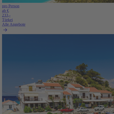
pro Person
ab €
233,-
Türkei
Alle Angebote