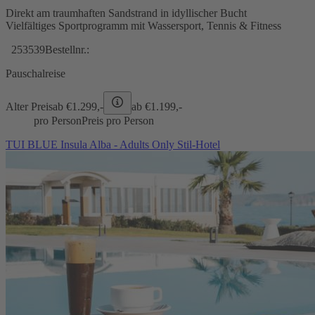
Direkt am traumhaften Sandstrand in idyllischer Bucht
Vielfältiges Sportprogramm mit Wassersport, Tennis & Fitness
253539
Bestellnr.:
Pauschalreise
Alter Preis
ab €
1.299,-
ab €
1.199,-
pro Person
Preis pro Person
TUI BLUE Insula Alba - Adults Only Stil-Hotel