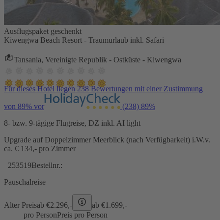
Ausflugspaket geschenkt
Kiwengwa Beach Resort - Traumurlaub inkl. Safari
Tansania, Vereinigte Republik - Ostküste - Kiwengwa
Für dieses Hotel liegen 238 Bewertungen mit einer Zustimmung
von 89% vor
(238)
89%
8- bzw. 9-tägige Flugreise, DZ inkl. AI light
Upgrade auf Doppelzimmer Meerblick (nach Verfügbarkeit) i.W.v.
ca. € 134,- pro Zimmer
253519
Bestellnr.:
Pauschalreise
Alter Preis
ab €
2.296,-
ab €
1.699,-
pro Person
Preis pro Person