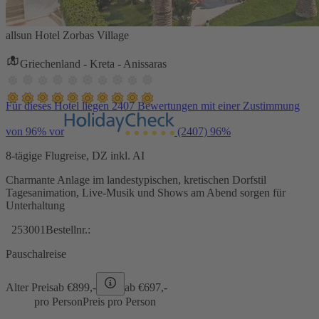
allsun Hotel Zorbas Village
Griechenland - Kreta - Anissaras
Für dieses Hotel liegen 2407 Bewertungen mit einer Zustimmung
von 96% vor
(2407)
96%
8-tägige Flugreise, DZ inkl. AI
Charmante Anlage im landestypischen, kretischen Dorfstil
Tagesanimation, Live-Musik und Shows am Abend sorgen für
Unterhaltung
253001
Bestellnr.:
Pauschalreise
Alter Preis
ab €
899,-
ab €
697,-
pro Person
Preis pro Person