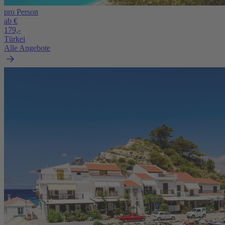
pro Person
ab €
179,-
Türkei
Alle Angebote