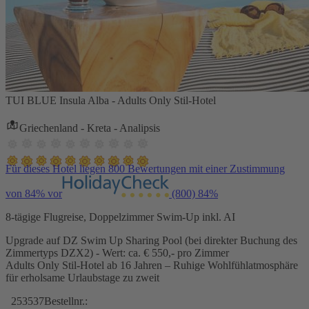
TUI BLUE Insula Alba - Adults Only Stil-Hotel
Griechenland - Kreta - Analipsis
Für dieses Hotel liegen 800 Bewertungen mit einer Zustimmung
von 84% vor
(800)
84%
8-tägige Flugreise, Doppelzimmer Swim-Up inkl. AI
Upgrade auf DZ Swim Up Sharing Pool (bei direkter Buchung des
Zimmertyps DZX2) - Wert: ca. € 550,- pro Zimmer
Adults Only Stil-Hotel ab 16 Jahren – Ruhige Wohlfühlatmosphäre
für erholsame Urlaubstage zu zweit
253537
Bestellnr.: