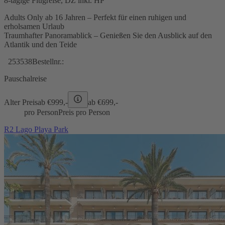
8-tägige Flugreise, DZ inkl. HP
Adults Only ab 16 Jahren – Perfekt für einen ruhigen und
erholsamen Urlaub
Traumhafter Panoramablick – Genießen Sie den Ausblick auf den
Atlantik und den Teide
253538
Bestellnr.:
Pauschalreise
Alter Preis
ab €
999,-
ab €
699,-
pro Person
Preis pro Person
R2 Lago Playa Park