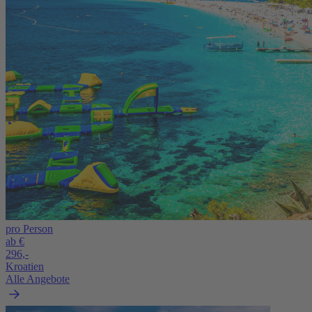
pro Person
ab €
296,-
Kroatien
Alle Angebote