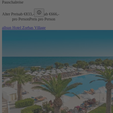
Pauschalreise
Alter Preis
ab €
833,-
ab €
666,-
pro Person
Preis pro Person
allsun Hotel Zorbas Village