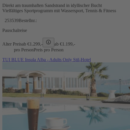
Direkt am traumhaften Sandstrand in idyllischer Bucht
Vielfältiges Sportprogramm mit Wassersport, Tennis & Fitness
253539
Bestellnr.:
Pauschalreise
Alter Preis
ab €
1.299,-
ab €
1.199,-
pro Person
Preis pro Person
TUI BLUE Insula Alba - Adults Only Stil-Hotel