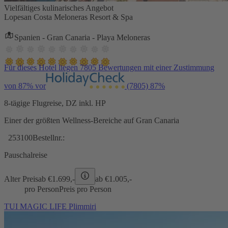
Vielfältiges kulinarisches Angebot
Lopesan Costa Meloneras Resort & Spa
Spanien - Gran Canaria - Playa Meloneras
Für dieses Hotel liegen 7805 Bewertungen mit einer Zustimmung
von 87% vor
(7805)
87%
8-tägige Flugreise, DZ inkl. HP
Einer der größten Wellness-Bereiche auf Gran Canaria
253100
Bestellnr.:
Pauschalreise
Alter Preis
ab €
1.699,-
ab €
1.005,-
pro Person
Preis pro Person
TUI MAGIC LIFE Plimmiri