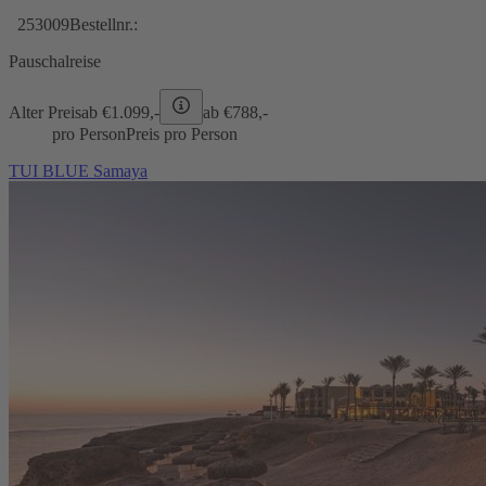
253009
Bestellnr.:
Pauschalreise
Alter Preis
ab €
1.099,-
ab €
788,-
pro Person
Preis pro Person
TUI BLUE Samaya