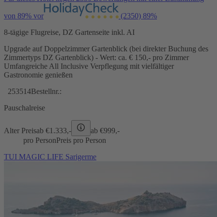
von 89% vor
(2350)
89%
8-tägige Flugreise, DZ Gartenseite inkl. AI
Upgrade auf Doppelzimmer Gartenblick (bei direkter Buchung des
Zimmertyps DZ Gartenblick) - Wert: ca. € 150,- pro Zimmer
Umfangreiche All Inclusive Verpflegung mit vielfältiger
Gastronomie genießen
253514
Bestellnr.:
Pauschalreise
Alter Preis
ab €
1.333,-
ab €
999,-
pro Person
Preis pro Person
TUI MAGIC LIFE Sarigerme