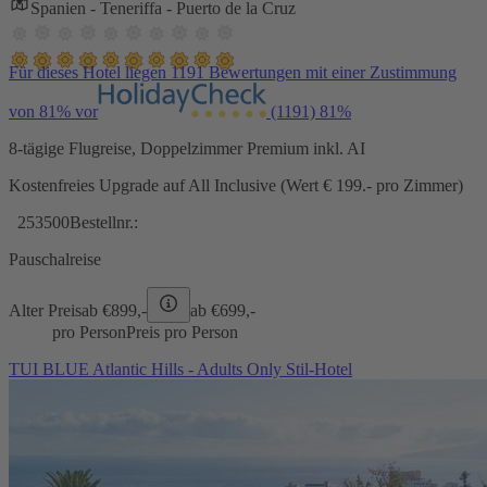
Spanien - Teneriffa - Puerto de la Cruz
Für dieses Hotel liegen 1191 Bewertungen mit einer Zustimmung
von 81% vor
(1191)
81%
8-tägige Flugreise, Doppelzimmer Premium inkl. AI
Kostenfreies Upgrade auf All Inclusive (Wert € 199.- pro Zimmer)
253500
Bestellnr.:
Pauschalreise
Alter Preis
ab €
899,-
ab €
699,-
pro Person
Preis pro Person
TUI BLUE Atlantic Hills - Adults Only Stil-Hotel