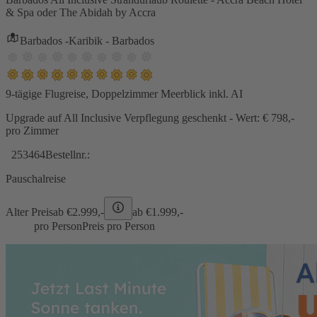
& Spa oder The Abidah by Accra
Barbados -Karibik - Barbados
9-tägige Flugreise, Doppelzimmer Meerblick inkl. AI
Upgrade auf All Inclusive Verpflegung geschenkt - Wert: € 798,-
pro Zimmer
253464
Bestellnr.:
Pauschalreise
Alter Preis
ab €
2.999,-
ab €
1.999,-
pro Person
Preis pro Person