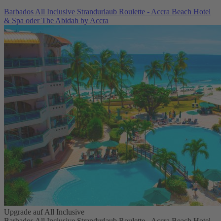
Barbados All Inclusive Strandurlaub Roulette - Accra Beach Hotel
& Spa oder The Abidah by Accra
Upgrade auf All Inclusive
Barbados All Inclusive Strandurlaub Roulette - Accra Beach Hotel