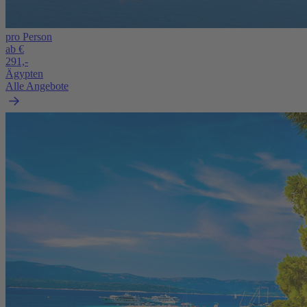
pro Person
ab €
291,-
Ägypten
Alle Angebote