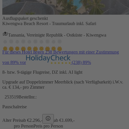
Ausflugspaket geschenkt
Kiwengwa Beach Resort - Traumurlaub inkl. Safari
Tansania, Vereinigte Republik - Ostküste - Kiwengwa
Für dieses Hotel liegen 238 Bewertungen mit einer Zustimmung
von 89% vor
(238)
89%
8- bzw. 9-tägige Flugreise, DZ inkl. AI light
Upgrade auf Doppelzimmer Meerblick (nach Verfügbarkeit) i.W.v.
ca. € 134,- pro Zimmer
253519
Bestellnr.:
Pauschalreise
Alter Preis
ab €
2.296,-
ab €
1.699,-
pro Person
Preis pro Person